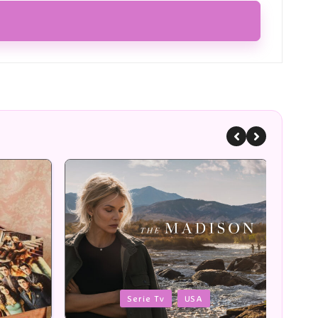
Posted
Poste
Romans
in
in