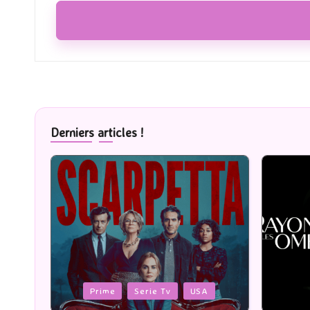
Derniers articles !
Posted
Posted
Cinéma
in
in