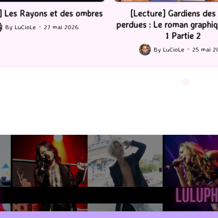
ture] Gardiens des cités
[Série TV] The Madison : J’
 : Le roman graphique Tome
By
LuCioLe
22 mai 2
Posted
1 Partie 2
by
By
LuCioLe
25 mai 2026
ted