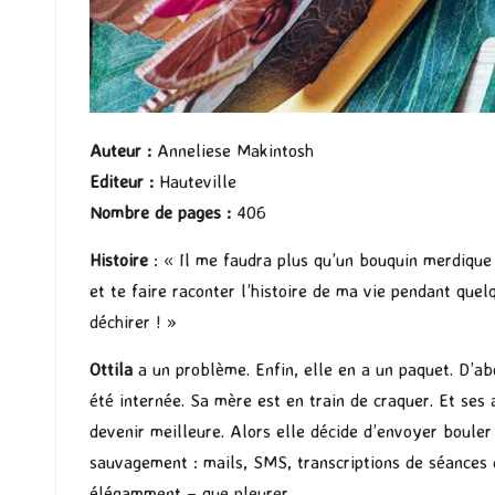
Auteur
:
Anneliese Makintosh
Editeur
:
Hauteville
Nombre de pages
:
406
Histoire
: « Il me faudra plus qu’un bouquin merdique 
et te faire raconter l’histoire de ma vie pendant que
déchirer ! »
Ottila
a un problème. Enfin, elle en a un paquet. D’ab
été internée. Sa mère est en train de craquer. Et ses 
devenir meilleure. Alors elle décide d’envoyer bouler
sauvagement : mails, SMS, transcriptions de séances d
élégamment – que pleurer .