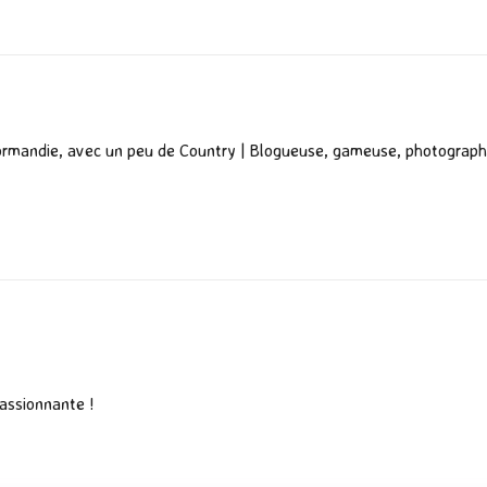
er
ormandie, avec un peu de Country | Blogueuse, gameuse, photograph
passionnante !