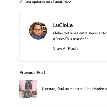
o
o
r
Last updated on 15 août 2022
k
n
LuCioLe
Globe-trotteuse entre Japon et N
#SeriesTV #JeuxVidéo
View All Posts
Post
Previous Post
navigation
[Lecture] Seul un monstre : Une histoire 