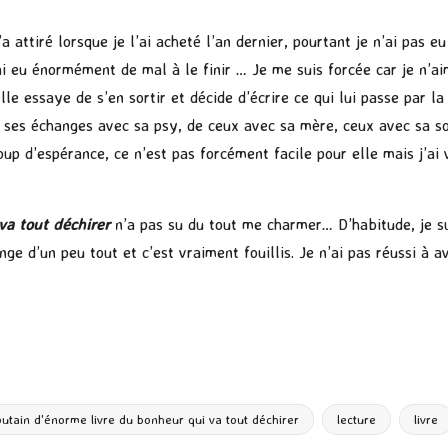
a attiré lorsque je l’ai acheté l’an dernier, pourtant je n’ai pas e
j’ai eu énormément de mal à le finir … Je me suis forcée car je n’
e essaye de s’en sortir et décide d’écrire ce qui lui passe par la 
e ses échanges avec sa psy, de ceux avec sa mère, ceux avec sa sœ
p d’espérance, ce n’est pas forcément facile pour elle mais j’ai 
va tout déchirer
n’a pas su du tout me charmer… D’habitude, je s
ge d’un peu tout et c’est vraiment fouillis. Je n’ai pas réussi à a
P
ar
ta
g
putain d'énorme livre du bonheur qui va tout déchirer
lecture
livre