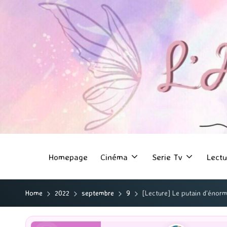
Homepage
Cinéma
Serie Tv
Lectu
Home
2022
septembre
9
[Lecture] Le putain d’énorm