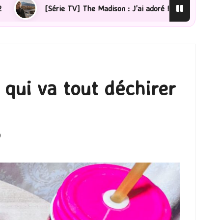
he Madison : J’ai adoré !
[Lecture] La femme de ménag
 qui va tout déchirer
0