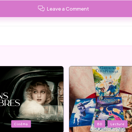
Leave a Comment
Posted
BD
Lecture
Serie Tv
USA
in