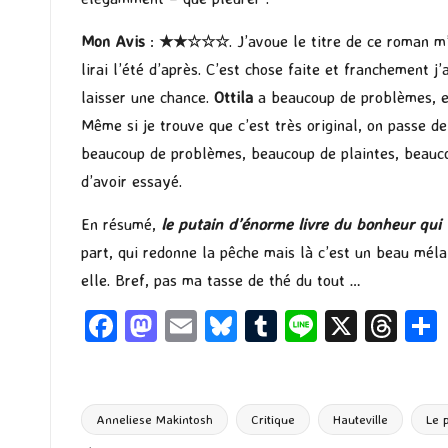
Mon Avis
:
★★
☆
☆
☆
. J’avoue le titre de ce roman m’
lirai l’été d’après. C’est chose faite et franchement 
laisser une chance.
Ottila
a beaucoup de problèmes, ell
Même si je trouve que c’est très original, on passe d
beaucoup de problèmes, beaucoup de plaintes, beaucou
d’avoir essayé.
En résumé,
le putain d’énorme livre du bonheur
qui 
part, qui redonne la pêche mais là c’est un beau mélan
elle. Bref, pas ma tasse de thé du tout …
Fa
M
E
Bl
T
Li
X
T
ce
as
m
u
u
n
hr
b
to
ai
es
m
e
ea
o
d
l
ky
bl
ds
Anneliese Makintosh
Critique
Hauteville
Le 
Tags: