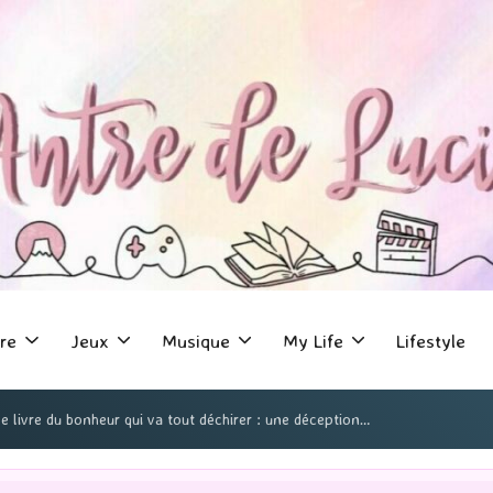
re
Jeux
Musique
My Life
Lifestyle
e livre du bonheur qui va tout déchirer : une déception…