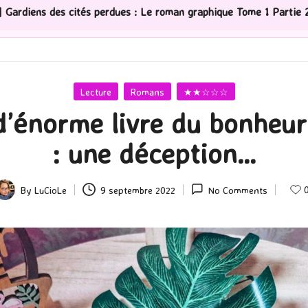
ues : Le roman graphique Tome 1 Partie 2
[Série TV] T
Posted
Lecture
Romans
★★☆☆☆
in
d’énorme livre du bonheur
: une déception…
By
LuCioLe
9 septembre 2022
No Comments
osted
y