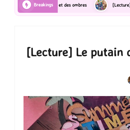
Breakings
ons et des ombres
[Lecture] Gardiens des cités perd
[Lecture] Le putain 
P
b