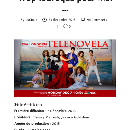
…
By
LuCioLe
23 décembre 2015
No Comments
Posted
0
by
Série Américaine
Première diffusion
: 7 Décembre 2015
Créateurs
: Chrissy Pietrosh, Jessica Goldstein
Année de production
: 2015
Durée
: 22mn/épisode