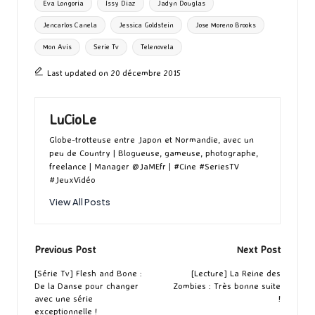
Eva Longoria
Issy Diaz
Jadyn Douglas
Jencarlos Canela
Jessica Goldstein
Jose Moreno Brooks
Mon Avis
Serie Tv
Telenovela
Last updated on 20 décembre 2015
LuCioLe
Globe-trotteuse entre Japon et Normandie, avec un
peu de Country | Blogueuse, gameuse, photographe,
freelance | Manager @JaMEfr | #Cine #SeriesTV
#JeuxVidéo
View All Posts
Post
Previous Post
Next Post
navigation
[Série Tv] Flesh and Bone :
[Lecture] La Reine des
De la Danse pour changer
Zombies : Très bonne suite
avec une série
!
exceptionnelle !