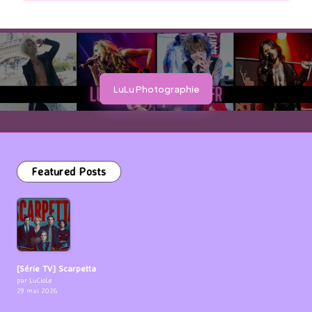
LuLu Photographie
Featured Posts
[Série TV] Scarpetta
par LuCioLe
29 mai 2026