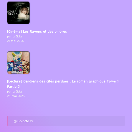
[Cinéma] Les Rayons et des ombres
par LuCioLe
27 mai 2026
[Lecture] Gardiens des cités perdues : Le roman graphique Tome 1
Partie 2
par LuCioLe
25 mai 2026
@lupiotte79