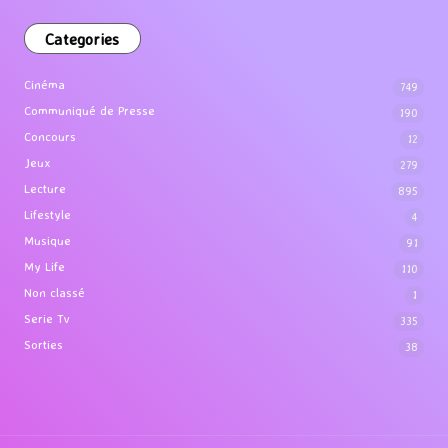
Categories
Cinéma
749
Communiqué de Presse
190
Concours
12
Jeux
279
Lecture
895
Lifestyle
4
Musique
91
My Life
110
Non classé
1
Serie Tv
335
Sorties
38