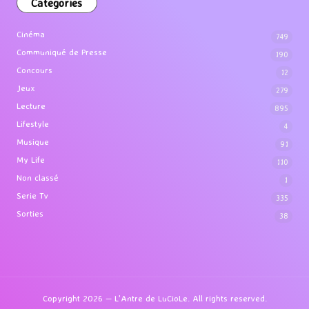
Categories
Cinéma
749
Communiqué de Presse
190
Concours
12
Jeux
279
Lecture
895
Lifestyle
4
Musique
91
My Life
110
Non classé
1
Serie Tv
335
Sorties
38
Copyright 2026 — L'Antre de LuCioLe. All rights reserved.