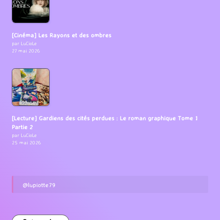
[Cinéma] Les Rayons et des ombres
par LuCioLe
27 mai 2026
[Lecture] Gardiens des cités perdues : Le roman graphique Tome 1
Partie 2
par LuCioLe
25 mai 2026
@lupiotte79