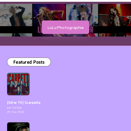
LuLu Photographie
Featured Posts
[Série TV] Scarpetta
par LuCioLe
29 mai 2026