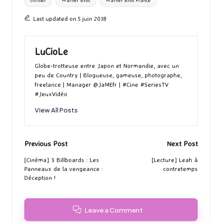
thriller
Warner Bros
Warner Bros France
Last updated on 5 juin 2018
LuCioLe
Globe-trotteuse entre Japon et Normandie, avec un
peu de Country | Blogueuse, gameuse, photographe,
freelance | Manager @JaMEfr | #Cine #SeriesTV
#JeuxVidéo
View All Posts
Post
Previous Post
Next Post
navigation
[Cinéma] 3 Billboards : Les
[Lecture] Leah à
Panneaux de la vengeance :
contretemps
Déception !
Leave a Comment