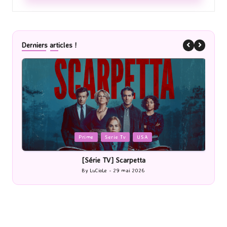
Derniers articles !
Posted
rie Tv
USA
Cinéma
in
] Scarpetta
[Cinéma] Les Rayons et de
29 mai 2026
By
LuCioLe
27 mai 2026
Posted
by