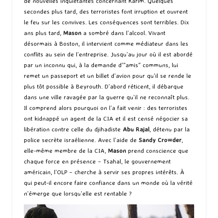
de nouvelles inquiétantes concernant Karim. Quelques
secondes plus tard, des terroristes font irruption et ouvrent
le feu sur les convives. Les conséquences sont terribles. Dix
ans plus tard,
Mason
a sombré dans l’alcool. Vivant
désormais à Boston, il intervient comme médiateur dans les
conflits au sein de l’entreprise. Jusqu’au jour où il est abordé
par un inconnu qui, à la demande d'”amis” communs, lui
remet un passeport et un billet d’avion pour qu’il se rende le
plus tôt possible à Beyrouth. D’abord réticent, il débarque
dans une ville ravagée par la guerre qu’il ne reconnaît plus.
Il comprend alors pourquoi on l’a fait venir : des terroristes
ont kidnappé un agent de la CIA et il est censé négocier sa
libération contre celle du djihadiste
Abu Rajal
, détenu par la
police secrète israélienne. Avec l’aide de
Sandy Crowder
,
elle-même membre de la CIA,
Mason
prend conscience que
chaque force en présence – Tsahal, le gouvernement
américain, l’OLP – cherche à servir ses propres intérêts. À
qui peut-il encore faire confiance dans un monde où la vérité
n’émerge que lorsqu’elle est rentable ?