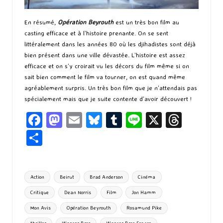
En résumé,
Opération Beyrouth
est un très bon film au
casting efficace et à l’histoire prenante. On se sent
littéralement dans les années 80 où les djihadistes sont déjà
bien présent dans une ville dévastée. L’histoire est assez
efficace et on s’y croirait vu les décors du film même si on
sait bien comment le film va tourner, on est quand même
agréablement surpris. Un très bon film que je n’attendais pas
spécialement mais que je suite contente d’avoir découvert !
Fa
M
E
Bl
T
Li
X
T
ce
as
m
u
u
n
hr
P
b
to
ai
es
m
e
ea
ar
o
d
l
ky
bl
ds
ta
Tags:
Action
Beirut
Brad Anderson
Cinéma
o
o
r
g
Critique
Dean Norris
Film
Jon Hamm
k
n
er
Mon Avis
Opération Beyrouth
Rosamund Pike