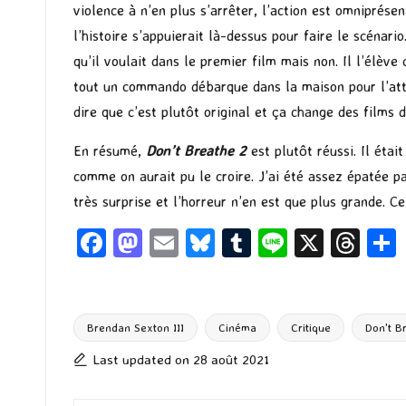
violence à n’en plus s’arrêter, l’action est omniprésen
l’histoire s’appuierait là-dessus pour faire le scénari
qu’il voulait dans le premier film mais non. Il l’élève c
tout un commando débarque dans la maison pour l’attra
dire que c’est plutôt original et ça change des films 
En résumé,
Don’t Breathe 2
est plutôt réussi. Il étai
comme on aurait pu le croire. J’ai été assez épatée pa
très surprise et l’horreur n’en est que plus grande. Ce
Fa
M
E
Bl
T
Li
X
T
ce
as
m
u
u
n
hr
b
to
ai
es
m
e
ea
o
d
l
ky
bl
ds
Brendan Sexton III
Cinéma
Critique
Don't B
Tags:
o
o
r
Last updated on 28 août 2021
k
n