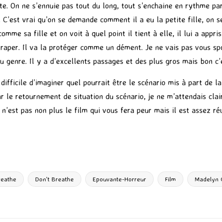
te. On ne s’ennuie pas tout du long, tout s’enchaine en rythme parf
o. C’est vrai qu’on se demande comment il a eu la petite fille, on 
omme sa fille et on voit à quel point il tient à elle, il lui a appris
per. Il va la protéger comme un dément. Je ne vais pas vous spoil
du genre. Il y a d’excellents passages et des plus gros mais bon c
t difficile d’imaginer quel pourrait être le scénario mis à part de 
r le retournement de situation du scénario, je ne m’attendais clair
 n’est pas non plus le film qui vous fera peur mais il est assez réu
P
ar
ta
g
reathe
Don't Breathe
Epouvante-Horreur
Film
Madelyn 
er