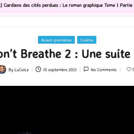
: Le roman graphique Tome 1 Partie 2
[Série TV] The M
Posted
Avant-premières
Cinéma
in
n’t Breathe 2 : Une suite
By
LuCioLe
15 septembre 2021
No Comments
osted
y