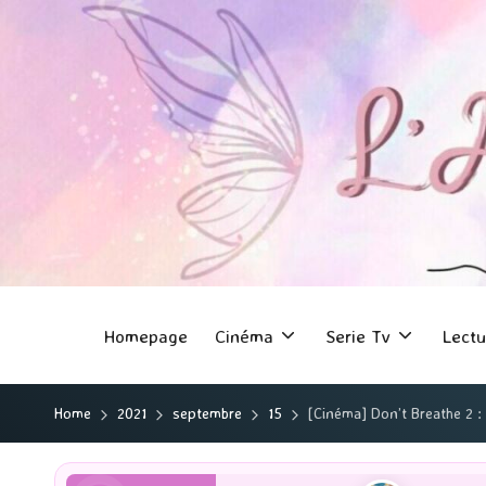
Homepage
Cinéma
Serie Tv
Lectu
Home
2021
septembre
15
[Cinéma] Don’t Breathe 2 :