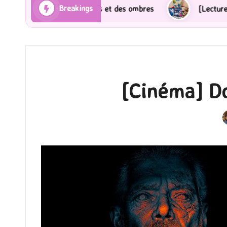
Breakings
et des ombres
[Lecture] Gardiens des cités perdues 
[Cinéma] Do
P
b