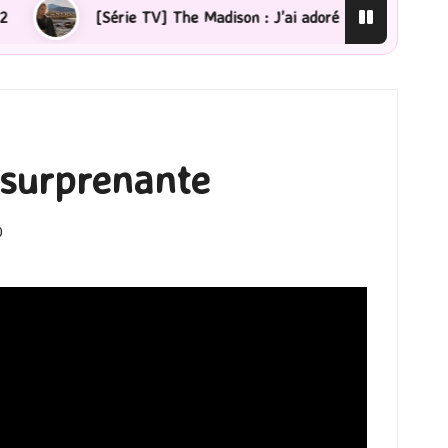
adison : J’ai adoré !
[Lecture] La femme de ménage :
 surprenante
0