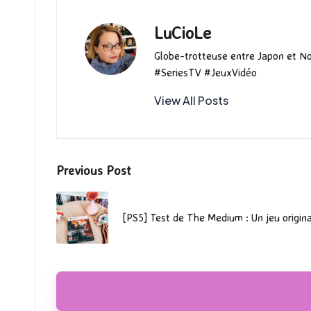
LuCioLe
Globe-trotteuse entre Japon et N
#SeriesTV #JeuxVidéo
View All Posts
Post
Previous Post
navigation
[PS5] Test de The Medium : Un jeu origina