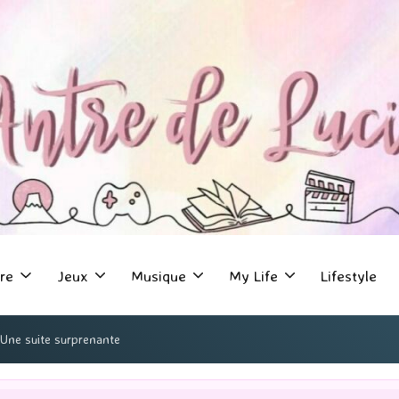
re
Jeux
Musique
My Life
Lifestyle
 Une suite surprenante