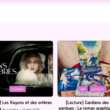
Posted
BD
Lecture
Serie Tv
USA
in
ture] Gardiens des cités
[Série TV] The Madison : J’
 : Le roman graphique Tome
By
LuCioLe
22 mai 2