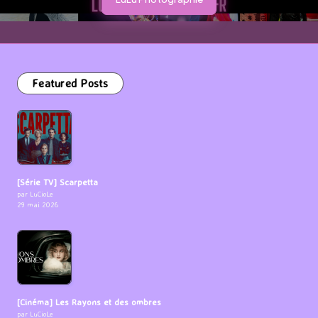
Featured Posts
[Série TV] Scarpetta
par LuCioLe
29 mai 2026
[Cinéma] Les Rayons et des ombres
par LuCioLe