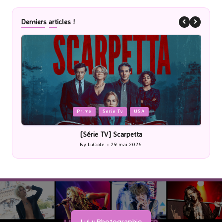
Derniers articles !
Posted
P
Prime
Serie Tv
USA
in
i
[Série TV] Scarpetta
By
LuCioLe
29 mai 2026
Posted
by
LuLu Photographie