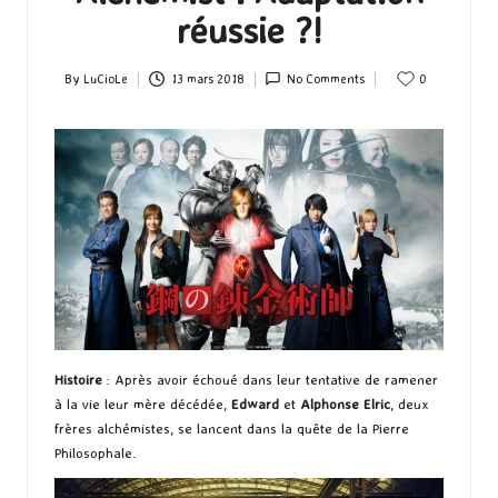
réussie ?!
By
LuCioLe
13 mars 2018
No Comments
0
Posted
by
Histoire
: Après avoir échoué dans leur tentative de ramener
à la vie leur mère décédée,
Edward
et
Alphonse Elric
, deux
frères alchémistes, se lancent dans la quête de la Pierre
Philosophale.