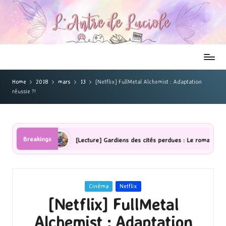
Home
2018
mars
13
[Netflix] FullMetal Alchemist : Adaptation
réussie ?!
Breakings
mbres
[Lecture] Gardiens des cités perdues : Le roman graphique To
Posted
Cinéma
Netflix
in
[Netflix] FullMetal
Alchemist : Adaptation