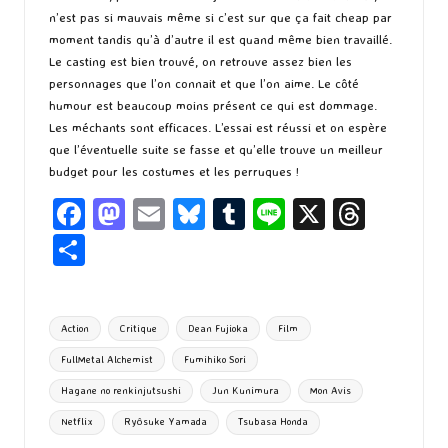
n’est pas si mauvais même si c’est sur que ça fait cheap par
moment tandis qu’à d’autre il est quand même bien travaillé.
Le casting est bien trouvé, on retrouve assez bien les
personnages que l’on connait et que l’on aime. Le côté
humour est beaucoup moins présent ce qui est dommage.
Les méchants sont efficaces. L’essai est réussi et on espère
que l’éventuelle suite se fasse et qu’elle trouve un meilleur
budget pour les costumes et les perruques !
Fa
M
E
Bl
T
Li
X
T
ce
as
m
u
u
n
hr
P
b
to
ai
es
m
e
ea
ar
o
d
l
ky
bl
ds
ta
Tags:
Action
Critique
Dean Fujioka
Film
o
o
r
g
FullMetal Alchemist
Fumihiko Sori
k
n
er
Hagane no renkinjutsushi
Jun Kunimura
Mon Avis
Netflix
Ryôsuke Yamada
Tsubasa Honda