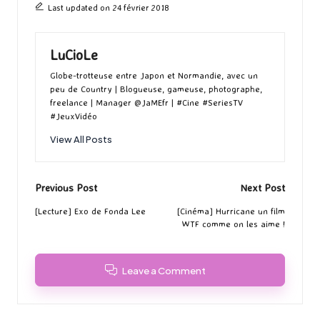
Last updated on 24 février 2018
LuCioLe
Globe-trotteuse entre Japon et Normandie, avec un
peu de Country | Blogueuse, gameuse, photographe,
freelance | Manager @JaMEfr | #Cine #SeriesTV
#JeuxVidéo
View All Posts
Post
Previous Post
Next Post
navigation
[Lecture] Exo de Fonda Lee
[Cinéma] Hurricane un film
WTF comme on les aime !
Leave a Comment