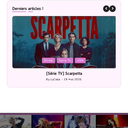
Derniers articles !
Posted
P
Prime
Serie Tv
USA
in
i
[Série TV] Scarpetta
By
LuCioLe
29 mai 2026
Posted
by