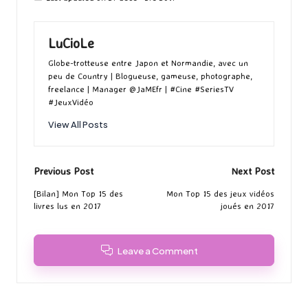
LuCioLe
Globe-trotteuse entre Japon et Normandie, avec un
peu de Country | Blogueuse, gameuse, photographe,
freelance | Manager @JaMEfr | #Cine #SeriesTV
#JeuxVidéo
View All Posts
Post
Previous Post
Next Post
navigation
[Bilan] Mon Top 15 des
Mon Top 15 des jeux vidéos
livres lus en 2017
joués en 2017
Leave a Comment