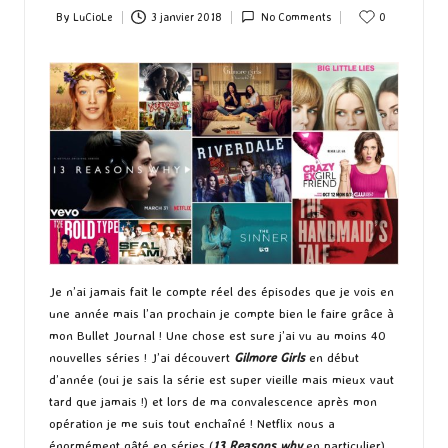
By
LuCioLe
3 janvier 2018
No Comments
0
Posted
by
Je n’ai jamais fait le compte réel des épisodes que je vois en
une année mais l’an prochain je compte bien le faire grâce à
mon Bullet Journal ! Une chose est sure j’ai vu au moins 40
nouvelles séries ! J’ai découvert
Gilmore Girls
en début
d’année (oui je sais la série est super vieille mais mieux vaut
tard que jamais !) et lors de ma convalescence après mon
opération je me suis tout enchaîné ! Netflix nous a
énormément gâté en séries (
13 Reasons why
en particulier)