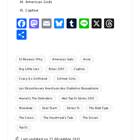
American Gods
Captive
Fa
M
E
Bl
T
Li
X
T
ce
as
m
u
u
n
hr
P
b
to
ai
es
m
e
ea
ar
o
d
l
ky
bl
ds
ta
Tags:
13 Reasons Why
American Gods
Anne
o
o
r
g
Big Little Lies
Bilan 2017
Captive
k
n
er
Crazy Ex-Girlfriend
Gilmore Girls
Les Désastreuses Aventures des Orphelins Beaudelaire
Marvel's The Defenders
Mon Top 15 Séries 2017
Riverdale
Seal Team
Séries Tv
The Bold Type
The Crown
The Handmaid’s Tale
The Sinner
Top 15
Last updated on 27 décembre 2017