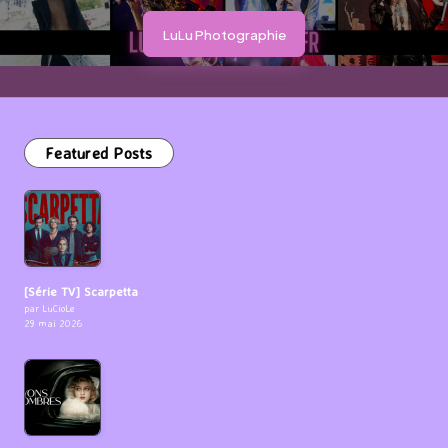
LuLu Photographie
Featured Posts
[Série TV] Scarpetta
par LuCioLe
29 mai 2026