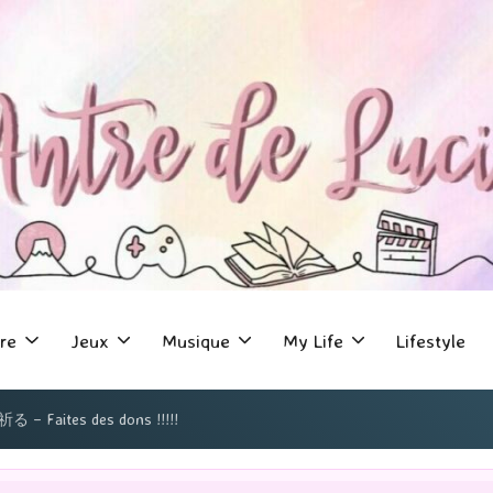
re
Jeux
Musique
My Life
Lifestyle
– Faites des dons !!!!!