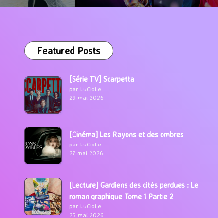
Featured Posts
[Série TV] Scarpetta
par LuCioLe
29 mai 2026
[Cinéma] Les Rayons et des ombres
par LuCioLe
27 mai 2026
[Lecture] Gardiens des cités perdues : Le
roman graphique Tome 1 Partie 2
par LuCioLe
25 mai 2026