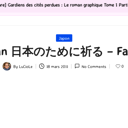
cités perdues : Le roman graphique Tome 1 Partie 2
[
Posted
Japon
in
pan 日本のために祈る – Faites
0
By
LuCioLe
18 mars 2011
No Comments
Posted
by