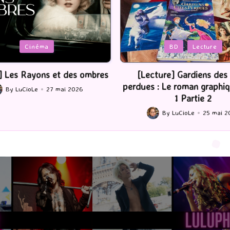
Posted
BD
Lecture
Serie Tv
USA
in
ture] Gardiens des cités
[Série TV] The Madison : J’
 : Le roman graphique Tome
By
LuCioLe
22 mai 2
Posted
1 Partie 2
by
By
LuCioLe
25 mai 2026
ted