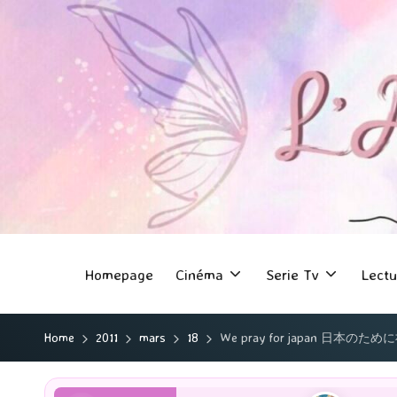
Homepage
Cinéma
Serie Tv
Lectu
Home
2011
mars
18
We pray for japan 日本のために祈る 