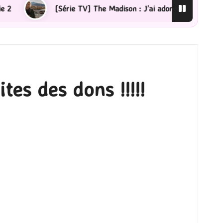
Série TV] The Madison : J’ai adoré !
[Lecture] La fem
 des dons !!!!!