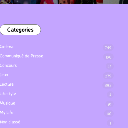
Categories
Cinéma
749
Communiqué de Presse
190
Concours
12
Jeux
279
Lecture
895
Lifestyle
4
Musique
91
My Life
110
Non classé
1