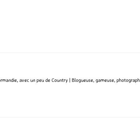
P
ar
ta
g
er
ormandie, avec un peu de Country | Blogueuse, gameuse, photograph