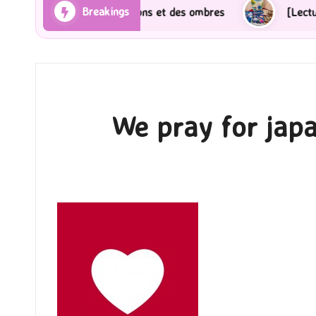
Breakings
a] Les Rayons et des ombres
[Lecture] Gardiens des 
We pray for ja