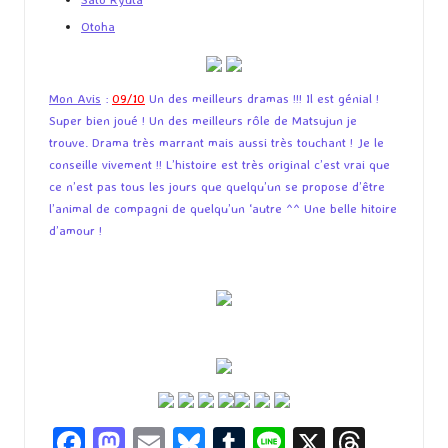
Otoha
Mon Avis
:
09/10
Un des meilleurs dramas !!! Il est génial !
Super bien joué ! Un des meilleurs rôle de Matsujun je
trouve. Drama très marrant mais aussi très touchant ! Je le
conseille vivement !! L’histoire est très original c’est vrai que
ce n’est pas tous les jours que quelqu’un se propose d’être
l’animal de compagni de quelqu’un ‘autre ^^ Une belle hitoire
d’amour !
Fa
M
E
Bl
T
Li
X
T