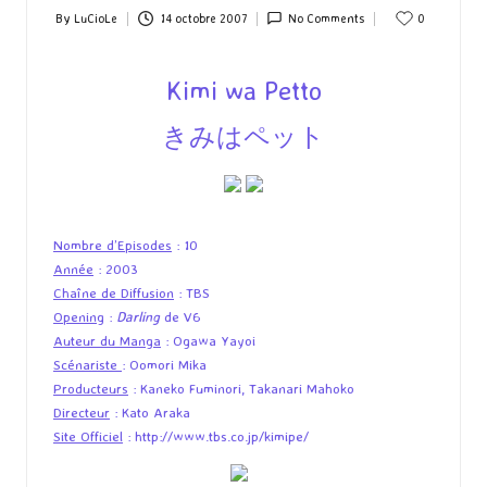
By
LuCioLe
14 octobre 2007
No Comments
0
Posted
by
Kimi wa Petto
きみはペット
Nombre d’Episodes
: 10
Année
: 2003
Chaîne de Diffusion
: TBS
Opening
:
Darling
de V6
Auteur du Manga
: Ogawa Yayoi
Scénariste
: Oomori Mika
Producteurs
: Kaneko Fuminori, Takanari Mahoko
Directeur
: Kato Araka
Site Officiel
:
http://www.tbs.co.jp/kimipe/