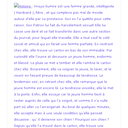
Histoire
: Iwaya-Sumire est une femme grande, intelligente
( Hardvard ), fière , et qui complexe pas mal de monde
autour d’elle par sa prestance. Son ex l’a quittée pour cette
raison. Son Patron lui fait du harcelement sexuel! Elle lui
casse une dent et se fait transferée dans une autre section
du journal, pour lequel elle travaille. Elle a tout sauf le coté
social et amical qui en ferait une femme parfaite. En rentrant
chez elle, elle trouve un carton en bas de son immeuble. Par
curiosité elle l’ouvre et decouvre un jeune homme, endormis
et blessé. La pluie se met a tomber et elle ramène le carton
chez elle. Bizarement, elle va soigner le jeune, le laver, et le
nourir en faisant preuve de beaucoup de tendresse. Le
lendemain soir, en retrant chez elle, elle remarque que le
jeune homme est encore là. La tendresse envolée, elle le met
à la porte. Enfin, elle essaye car le jeune homme tient à
rester auprès de celle qui l’a soigné, et comme il n’a nulle
part où aller ca l’arrangerait. Au bout de quelques minutes,
elle accepte mais à une seule condition qu’elle pensait
disuasive : qu’ il devienne son chien ! Pourquoi son chien ?
Depuis qu’elle l’a trouvé dans le carton, elle trouve une