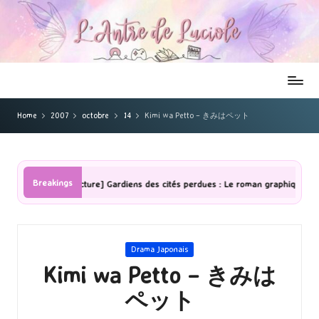
Home
2007
octobre
14
Kimi wa Petto – きみはペット
Breakings
[Lecture] Gardiens des cités perdues : Le roman graphique Tome 1 Part
Posted
Drama Japonais
in
Kimi wa Petto – きみは
ペット