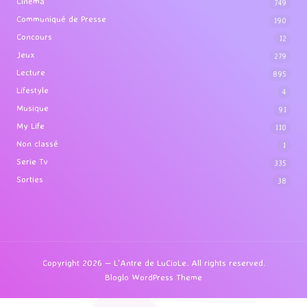
Cinéma
749
Communiqué de Presse
190
Concours
12
Jeux
279
Lecture
895
Lifestyle
4
Musique
91
My Life
110
Non classé
1
Serie Tv
335
Sorties
38
Copyright 2026 — L'Antre de LuCioLe. All rights reserved.
Bloglo WordPress Theme