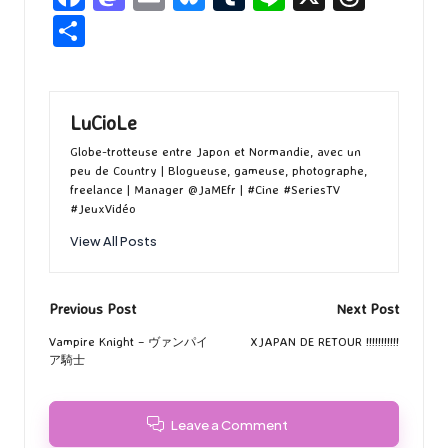
ce
as
m
u
u
n
hr
P
b
to
ai
es
m
e
ea
ar
o
d
l
ky
bl
ds
ta
o
o
r
g
LuCioLe
k
n
er
Globe-trotteuse entre Japon et Normandie, avec un
peu de Country | Blogueuse, gameuse, photographe,
freelance | Manager @JaMEfr | #Cine #SeriesTV
#JeuxVidéo
View All Posts
Post
Previous Post
Next Post
navigation
Vampire Knight – ヴァンパイ
XJAPAN DE RETOUR !!!!!!!!!!!
ア騎士
Leave a Comment