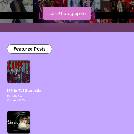
LuLu Photographie
Featured Posts
[Série TV] Scarpetta
par LuCioLe
29 mai 2026