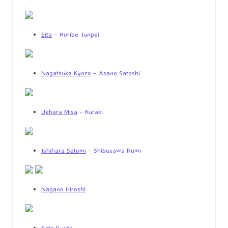
Eita
– Horibe Junpei
Nagatsuka Kyozo
– Asano Satoshi
Uehara Misa
– Kuraki
Ishihara Satomi
– Shibusawa Rumi
Nagano Hiroshi
Sato Ryuta