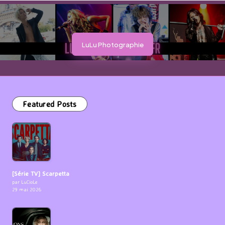
LuLu Photographie
Featured Posts
[Série TV] Scarpetta
par LuCioLe
29 mai 2026