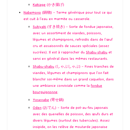
Kakiage
(かき揚げ)
Nabemono
(鍋物) – Terme générique pour tout ce qui
est cuit à l’eau en marmite ou casserole.
Sukiyaki
(すき焼き) – Sorte de fondue japonaise,
avec un assortiment de viandes, poissons,
légumes et champignons, refroidis dans de l’œuf
cru et assaisonnés de sauces spéciales (assez
sucrées). Il est à rapprocher du
Shabu-shabu
et
servi en général dans les mêmes restaurants.
Shabu-shabu
(しゃぶしゃぶ) – Fines tranches de
viandes, légumes et champignons que l’on fait
blanchir soi-même dans un grand caquelon, dans
une ambiance conviviale comme la
fondue
bourguignonne
.
Yosenabe
(寄せ鍋)
Oden
(おでん) – Sorte de pot-au-feu japonais
avec des quenelles de poisson, des œufs durs et
divers légumes (surtout des tubercules). Assez
insipide, on les relève de moutarde japonaise