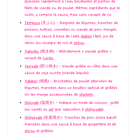
(passées rapidement à l’eau bouillante) et parfois de
filets de viande ou de poulet. Mêmes ingrédients que le
sushi, y compris la sauce, mais sans canapé de riz.
Tempura
(天ぷら) – Beignets de légumes, tranches de
poisson, huîtres, crevettes ou viande de porc mangés
dans une sauce à base de radis
daikon
râpé, jus de
citron (ou vinaigre de riz) et
shôyu
.
Yakiniku
(焼き肉) – littéralement « viande grillée »,
venant de
Corée
.
Teriyaki
(照り焼き) – Viande grillée ou rôtie dans une
sauce de soja sucrée (viande laquée).
Yakitori
(焼鳥) – Brochettes de poulet alternées de
légumes, marinées dans un bouillon spécial et grillées.
On les mange assaisonnées de
shichimi
.
Shioyaki
(塩焼き) – Indique un mode de cuisson : grillé
(ou sauté) au
sel
(par opposition à
shōyuyaki
).
Shōgayaki
(生姜焼き)- Tranches de porc (voire bœuf)
marinées dans une sauce à base de gingembre et de
shoyu
et grillées.