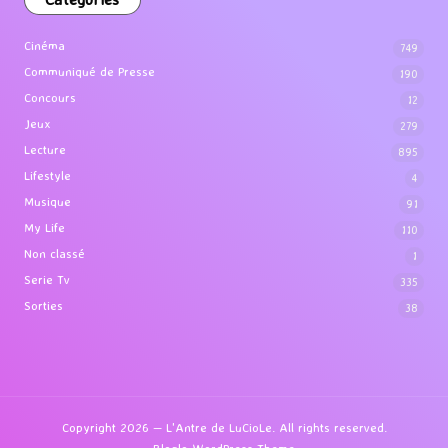
Cinéma
749
Communiqué de Presse
190
Concours
12
Jeux
279
Lecture
895
Lifestyle
4
Musique
91
My Life
110
Non classé
1
Serie Tv
335
Sorties
38
Copyright 2026 — L'Antre de LuCioLe. All rights reserved.