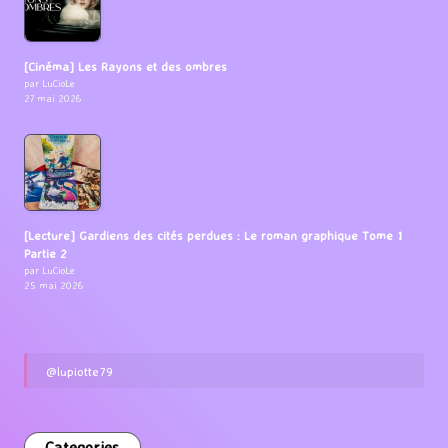
[Cinéma] Les Rayons et des ombres
par LuCioLe
27 mai 2026
[Lecture] Gardiens des cités perdues : Le roman graphique Tome 1
Partie 2
par LuCioLe
25 mai 2026
@lupiotte79
Categories