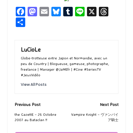
Fa
M
E
Bl
T
Li
X
T
ce
as
m
u
u
n
hr
P
b
to
ai
es
m
e
ea
ar
o
d
l
ky
bl
ds
ta
o
o
r
g
LuCioLe
k
n
er
Globe-trotteuse entre Japon et Normandie, avec un
peu de Country | Blogueuse, gameuse, photographe,
freelance | Manager @JaMEfr | #Cine #SeriesTV
#JeuxVidéo
View All Posts
Post
Previous Post
Next Post
navigation
the GazettE – 26 Octobre
Vampire Knight – ヴァンパイ
2007 au Bataclan !!
ア騎士