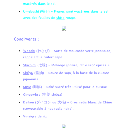
macérés dans le sel.
Umeboshi
(梅干) –
Prunes
umé
macérées dans le sel
avec des feuilles de
shiso
rouge.
Condiments :
Wasabi
(わさび) – Sorte de moutarde verte japonaise,
rappelant le raifort râpé.
Shichimi
(七味) – Mélange (poivré) dit « sept épices ».
Shōyu
(醤油) – Sauce de soja, à la base de la cuisine
japonaise.
Mirin
(味醂) – Saké sucré très utilisé pour la cuisine.
Gingembre
(生姜 shōga)
Daikon
(ダイコン ou 大根) – Gros radis blanc de Chine
(comparable à nos radis noirs).
Vinaigre de riz