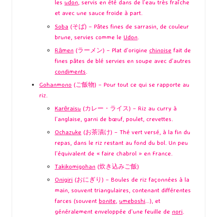
les
udon
, servis en été dans de l’eau très fraîche
et avec une sauce froide à part.
Soba
(そば) – Pâtes fines de sarrasin, de couleur
brune, servies comme le
Udon
.
Rāmen
(ラーメン) – Plat d’origine
chinoise
fait de
fines pâtes de blé servies en soupe avec d’autres
condiments
.
Gohanmono
(ご飯物) – Pour tout ce qui se rapporte au
riz.
Karēraisu
(カレー・ライス) – Riz au curry à
l’anglaise, garni de bœuf, poulet, crevettes.
Ochazuke
(お茶漬け) – Thé vert versé, à la fin du
repas, dans le riz restant au fond du bol. Un peu
l’équivalent de « faire chabrol » en France.
Takikomigohan
(炊き込みご飯)
Onigiri
(おにぎり) – Boules de riz façonnées à la
main, souvent triangulaires, contenant différentes
farces (souvent
bonite
,
umeboshi
…), et
généralement enveloppée d’une feuille de
nori
.