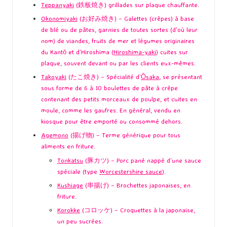
Teppanyaki
(鉄板焼き) grillades sur plaque chauffante.
Okonomiyaki
(お好み焼き) – Galettes (crêpes) à base
de blé ou de pâtes, garnies de toutes sortes (d’où leur
nom) de viandes, fruits de mer et légumes originaires
du Kantō et d’Hiroshima (
Hiroshima-yaki
) cuites sur
plaque, souvent devant ou par les clients eux-mêmes.
Takoyaki
(たこ焼き) – Spécialité d’
Ōsaka
, se présentant
sous forme de 6 à 10 boulettes de pâte à crêpe
contenant des petits morceaux de poulpe, et cuites en
moule, comme les gaufres. En général, vendu en
kiosque pour être emporté ou consommé dehors.
Agemono
(揚げ物) – Terme générique pour tous
aliments en friture.
Tonkatsu
(豚カツ) – Porc pané nappé d’une sauce
spéciale (type
Worcestershire sauce
).
Kushiage
(串揚げ) – Brochettes japonaises, en
friture.
Korokke
(コロッケ) – Croquettes à la japonaise,
un peu sucrées.