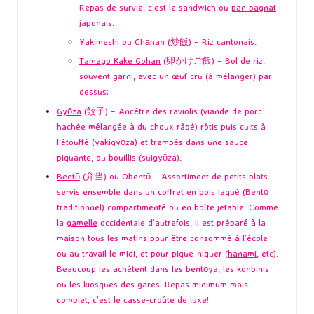
Repas de survie, c’est le sandwich ou
pan bagnat
japonais.
Yakimeshi
ou
Chāhan
(炒飯) – Riz cantonais.
Tamago Kake Gohan
(卵かけご飯) – Bol de riz,
souvent garni, avec un œuf cru (à mélanger) par
dessus;
Gyōza
(餃子) – Ancêtre des raviolis (viande de porc
hachée mélangée à du choux râpé) rôtis puis cuits à
l’étouffé (yakigyōza) et trempés dans une sauce
piquante, ou bouillis (suigyōza).
Bentō
(弁当) ou Obentō – Assortiment de petits plats
servis ensemble dans un coffret en bois laqué (Bentō
traditionnel) compartimenté ou en boîte jetable. Comme
la
gamelle
occidentale d’autrefois, il est préparé à la
maison tous les matins pour être consommé à l’école
ou au travail le midi, et pour pique-niquer (
hanami
, etc).
Beaucoup les achètent dans les bentōya, les
konbinis
ou les kiosques des gares. Repas minimum mais
complet, c’est le casse-croûte de luxe!