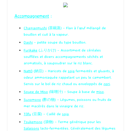
Accompagnement
:
Chawanmushi
(茶碗蒸) – Flan à l’œuf mélangé de
bouillon et cuit à la vapeur.
Dashi
– petite soupe du type bouillon.
Furikake
(ふりかけ) – Assortiment de céréales
soufflées et divers accompagnements séchés et
aromatisés, à saupoudrer sur le riz blanc.
Nattō
(納豆) – Haricots de
soja
fermentés et gluants, à
odeur ammoniaquée rappelant un peu le camembert.
Servis sur le bol de riz chaud ou enveloppés de
nori
.
Soupe de Miso
(味噌汁) – Soupe à base de
miso
.
Sunomono
(酢の物) – Légumes, poissons ou fruits de
mer macérés dans le vinaigre de riz.
Tōfu
(豆腐) – Caillé de
soja
.
Tsukemono
(漬物) – Terme générique pour les
Salaisons
lacto-fermentées. Généralement des légumes