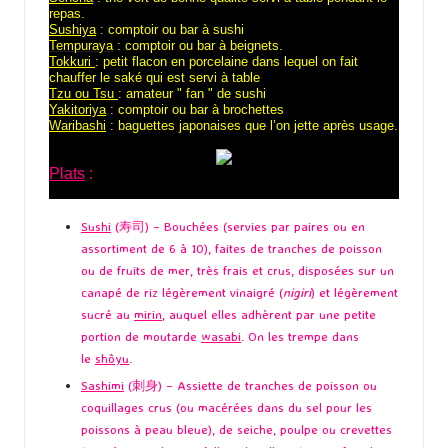
repas.
Sushiya
: comptoir ou bar à sushi
Tempuraya
: comptoir ou bar à beignets.
Tokkuri
: petit flacon en porcelaine dans lequel on fait
chauffer le saké qui est servi à table
Tzu ou Tsu
: amateur " fan " de sushi
Yakitoriya
: comptoir ou bar à brochettes
Waribashi
: baguettes japonaises que l’on jette après usage.
Plats
:
Sushi
(寿司) – Bouchées (servies par paires ou en
assortiment de 6 à 10), faites de tranches de poisson
ou de fruits de mer, très frais et crus, disposées sur un
canapé de riz légèrement vinaigré (
nigiri
) et légèrement
sucré au
mirin
, auquel elles adhèrent par une petite
portion de moutarde
wasabi
. On les trempe dans
le
shôyu
.
Sashimi
(刺身) – Assiette de tranches de poisson ou
coquillages crus (ou macérées dans du sel pour les
poissons à peau bleue), de seiche, poulpe ou crevettes