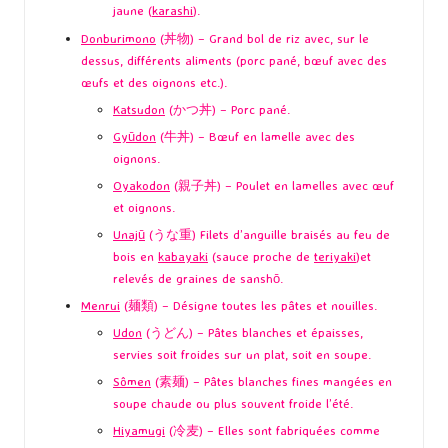
jaune (
karashi
).
Donburimono
(丼物) – Grand bol de riz avec, sur le
dessus, différents aliments (porc pané, bœuf avec des
œufs et des oignons etc.).
Katsudon
(かつ丼) – Porc pané.
Gyūdon
(牛丼) – Bœuf en lamelle avec des
oignons.
Oyakodon
(親子丼) – Poulet en lamelles avec œuf
et oignons.
Unajū
(うな重) Filets d’anguille braisés au feu de
bois en
kabayaki
(sauce proche de
teriyaki
)et
relevés de graines de sanshō.
Menrui
(麺類) – Désigne toutes les pâtes et nouilles.
Udon
(うどん) – Pâtes blanches et épaisses,
servies soit froides sur un plat, soit en soupe.
Sômen
(素麺) – Pâtes blanches fines mangées en
soupe chaude ou plus souvent froide l’été.
Hiyamugi
(冷麦) – Elles sont fabriquées comme