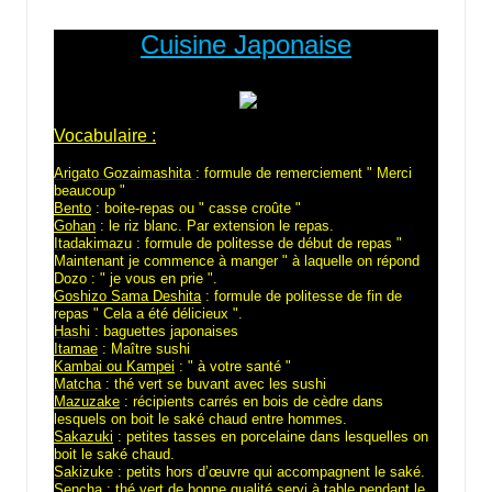
by
Cuisine Japonaise
Vocabulaire :
Arigato Gozaimashita
: formule de remerciement " Merci
beaucoup "
Bento
: boite-repas ou " casse croûte "
Gohan
: le riz blanc. Par extension le repas.
Itadakimazu
: formule de politesse de début de repas "
Maintenant je commence à manger " à laquelle on répond
Dozo : " je vous en prie ".
Goshizo Sama Deshita
: formule de politesse de fin de
repas " Cela a été délicieux ".
Hashi
: baguettes japonaises
Itamae
: Maître sushi
Kambai ou Kampei
: " à votre santé "
Matcha
: thé vert se buvant avec les sushi
Mazuzake
: récipients carrés en bois de cèdre dans
lesquels on boit le saké chaud entre hommes.
Sakazuki
: petites tasses en porcelaine dans lesquelles on
boit le saké chaud.
Sakizuke
: petits hors d’œuvre qui accompagnent le saké.
Sencha
: thé vert de bonne qualité servi à table pendant le