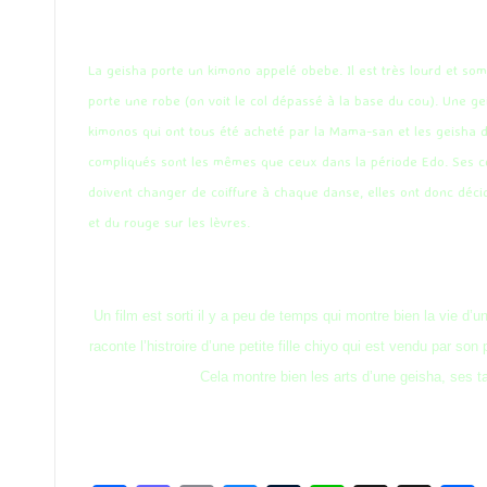
La geisha porte un kimono appelé obebe. Il est très lourd et som
porte une robe (on voit le col dépassé à la base du cou). Une g
kimonos qui ont tous été acheté par la Mama-san et les geisha 
compliqués sont les mêmes que ceux dans la période Edo. Ses coi
doivent changer de coiffure à chaque danse, elles ont donc déci
et du rouge sur les lèvres.
Un film est sorti il y a peu de temps qui montre bien la vie d’u
raconte l’histroire d’une petite fille chiyo qui est vendu par s
Cela montre bien les arts d’une geisha, ses t