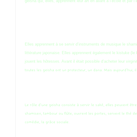
geisha qui, elles, apprennent leur art en allant à l’école et par l
Elles apprennent à se servir d’instruments de musique le shamise
littérature japonaise. Elles apprennent également le kistuke (l
jouent les hôtesses. Avant il était possible d’acheter leur virgi
toutes les geisha ont un protecteur, un dana. Mais aujourd’hui, il
Le rôle d’une geisha consiste à servir le saké, elles peuvent êtr
shamisen, tambour ou flûte, ouvrent les portes, servent le thé de faç
comédie, la grâce sociale.