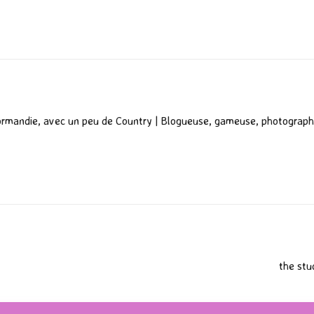
P
ar
ta
g
er
ormandie, avec un peu de Country | Blogueuse, gameuse, photograph
the stu