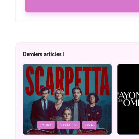
Derniers articles !
Posted
Posted
Cinéma
in
in