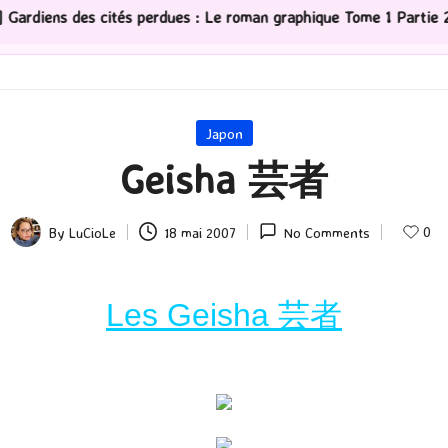
s perdues : Le roman graphique Tome 1 Partie 2
[Série
Posted
Japon
in
Geisha 芸者
0
By
LuCioLe
18 mai 2007
No Comments
Posted
by
Les Geisha 芸者