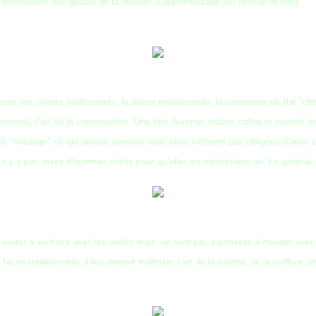
’intermédiaire des geisha de la maison. L’apprentissage est difficile et long.
n, les chants traditionnels, la danse traditionnelle, la cérémonie du thé "chan
e kimono), l’art de la conversation. Une fois devenue maiko, celles-ci suivent
nité "mizuage" ce qui arrivait souvent mais elles n’étaient pas obligées d’avoir 
 n’y a pas assez d’hommes riches pour qu’elles en aient toutes un. En général, c’é
e inviter à en boire avec les invités mais ne sont pas autorisées à manger avec
on traditionnelle. Elles doivent maîtriser l’art de la toilette, de la coiffure, et l