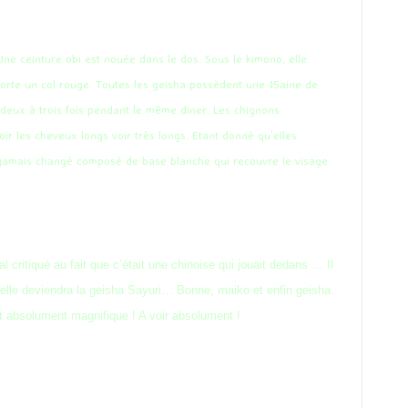
Une ceinture obi est nouée dans le dos. Sous le kimono, elle
porte un col rouge. Toutes les geisha possèdent une 15aine de
deux à trois fois pendant le même diner. Les chignons
r les cheveux longs voir très longs. Etant donné qu’elles
’a jamais changé composé de base blanche qui recouvre le visage
 critiqué au fait que c’était une chinoise qui jouait dedans … Il
et elle deviendra la geisha Sayuri… Bonne, maiko et enfin geisha.
st absolument magnifique ! A voir absolument !