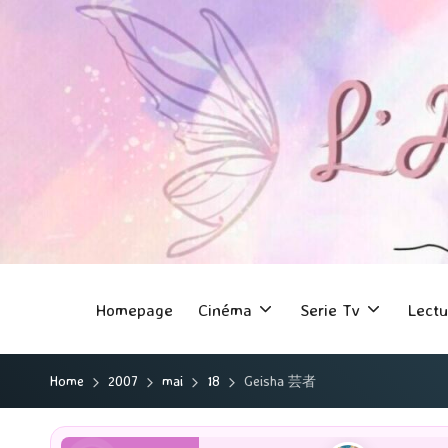
Homepage
Cinéma
Serie Tv
Lectu
Home
2007
mai
18
Geisha 芸者