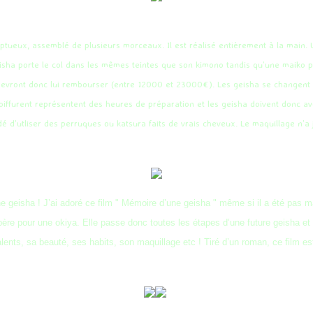
ptueux, assemblé de plusieurs morceaux. Il est réalisé entièrement à la main. 
eisha porte le col dans les mêmes teintes que son kimono tandis qu’une maiko 
devront donc lui rembourser (entre 12000 et 23000€). Les geisha se changent 
ffurent représentent des heures de préparation et les geisha doivent donc avoi
dé d’utliser des perruques ou katsura faits de vrais cheveux. Le maquillage n
ne geisha ! J’ai adoré ce film " Mémoire d’une geisha " même si il a été pas mal
on père pour une okiya. Elle passe donc toutes les étapes d’une future geisha 
alents, sa beauté, ses habits, son maquillage etc ! Tiré d’un roman, ce film e