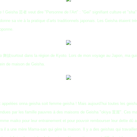
 ! Geisha 芸者 veut dire "Personne de l’Art" : "Gei" signifiant culture et "s
onne sa vie à la pratique d’arts traditionnels japonais. Les Geisha étaient
ipponne.
舞妓surtout dans la région de Kyoto. Lors de mon voyage au Japon, ma guide 
 plein de maison de Geisha.
ppelées onna geisha soit femme geisha ! Mais aujourd’hui toutes les geisha
vendues par les famille pauvres à des maisons de Geisha "okiya 置屋". Ces mai
mme maiko pour leur entrainement et pour pouvoir rembourser leur dette dû au c
kiya il a une mère Mama-san qui gère la maison. Il y a des geishas qui travaill