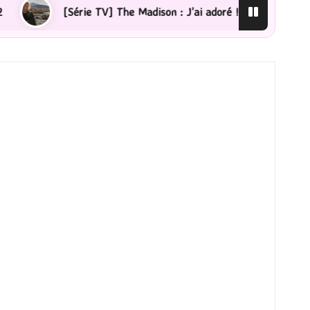
 TV] The Madison : J’ai adoré !
[Lecture] La femme de