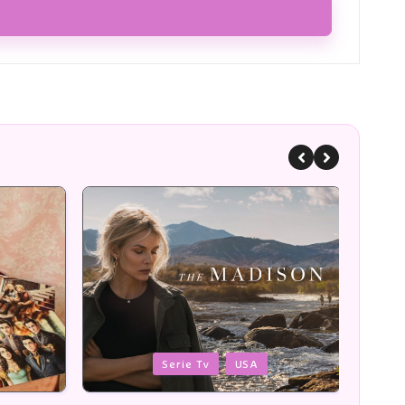
Posted
Poste
Romans
in
in