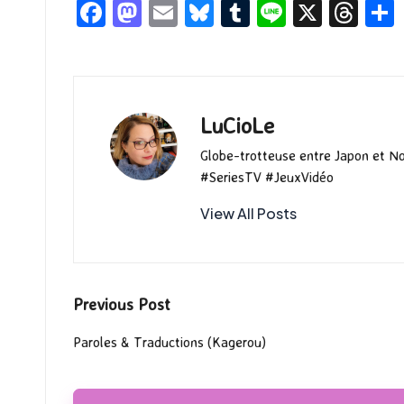
Fa
M
E
Bl
T
Li
X
T
ce
as
m
u
u
n
hr
b
to
ai
es
m
e
ea
o
d
l
ky
bl
ds
o
o
r
LuCioLe
k
n
Globe-trotteuse entre Japon et N
#SeriesTV #JeuxVidéo
View All Posts
Post
Previous Post
navigation
Paroles & Traductions (Kagerou)