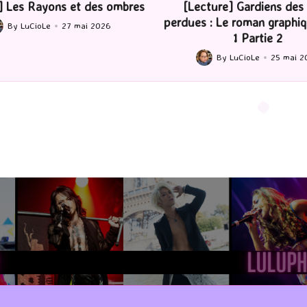
ture] Gardiens des cités
[Série TV] The Madison : J’
 : Le roman graphique Tome
By
LuCioLe
22 mai 2
Posted
1 Partie 2
by
By
LuCioLe
25 mai 2026
ted