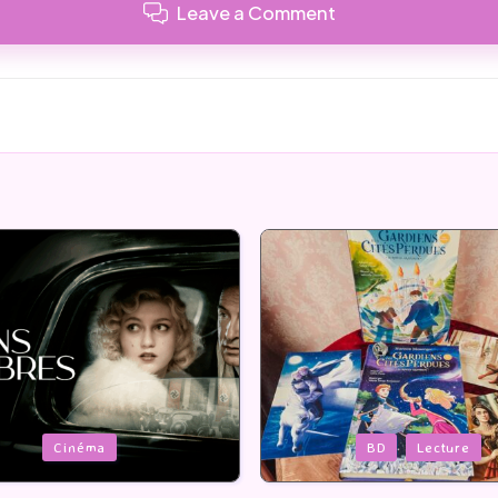
Leave a Comment
Posted
BD
Lecture
Serie Tv
USA
in