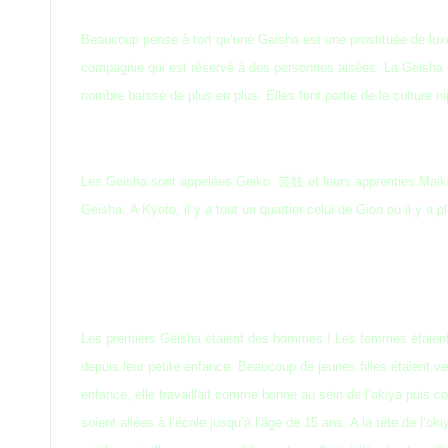
Beaucoup pense à tort qu’une Geisha est une prostituée de luxe
compagnie qui est réservé à des personnes aisées. La Geisha d
nombre baisse de plus en plus. Elles font partie de la culture n
Les Geisha sont appelées Geiko 芸妓 et leurs apprenties Maiko 
Geisha. A Kyoto, il y a tout un quartier celui de Gion où il y a
Les premiers Geisha étaient des hommes ! Les femmes étaient a
depuis leur petite enfance. Beaucoup de jeunes filles étaient 
enfance, elle travaillait comme bonne au sein de l’okiya puis co
soient allées à l’école jusqu’à l’âge de 15 ans. A la tête de l’o