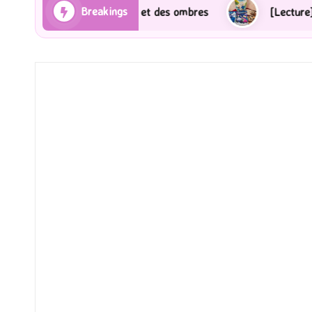
Breakings
es Rayons et des ombres
[Lecture] Gardiens des cité