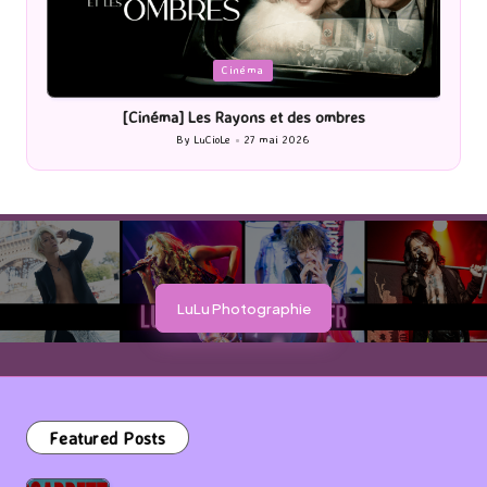
Posted
P
Cinéma
in
i
[Cinéma] Les Rayons et des ombres
[Le
By
LuCioLe
27 mai 2026
Posted
by
LuLu Photographie
Featured Posts