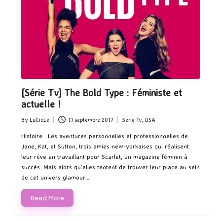
[Série Tv] The Bold Type : Féministe et
actuelle !
By
LuCioLe
11 septembre 2017
Serie Tv
,
USA
Posted
Posted
by
in
Histoire : Les aventures personnelles et professionnelles de
Jane, Kat, et Sutton, trois amies new-yorkaises qui réalisent
leur rêve en travaillant pour Scarlet, un magazine féminin à
succès. Mais alors qu'elles tentent de trouver leur place au sein
de cet univers glamour…
Read More