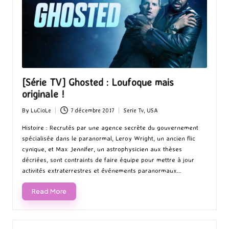
[Série TV] Ghosted : Loufoque mais
originale !
By
LuCioLe
7 décembre 2017
Serie Tv
,
USA
Posted
Posted
by
in
Histoire : Recrutés par une agence secrète du gouvernement
spécialisée dans le paranormal, Leroy Wright, un ancien flic
cynique, et Max Jennifer, un astrophysicien aux thèses
décriées, sont contraints de faire équipe pour mettre à jour
activités extraterrestres et événements paranormaux…
Read More