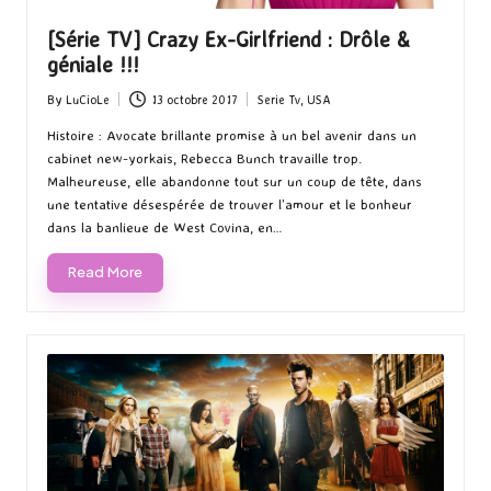
[Série TV] Crazy Ex-Girlfriend : Drôle &
géniale !!!
By
LuCioLe
13 octobre 2017
Serie Tv
,
USA
Posted
Posted
by
in
Histoire : Avocate brillante promise à un bel avenir dans un
cabinet new-yorkais, Rebecca Bunch travaille trop.
Malheureuse, elle abandonne tout sur un coup de tête, dans
une tentative désespérée de trouver l’amour et le bonheur
dans la banlieue de West Covina, en…
Read More