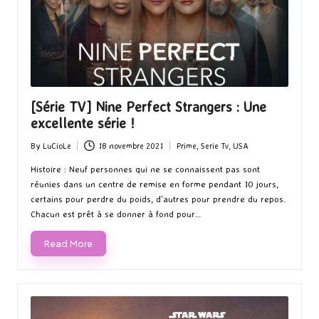
[Série TV] Nine Perfect Strangers : Une
excellente série !
By
LuCioLe
18 novembre 2021
Prime
,
Serie Tv
,
USA
Posted
Posted
by
in
Histoire : Neuf personnes qui ne se connaissent pas sont
réunies dans un centre de remise en forme pendant 10 jours,
certains pour perdre du poids, d'autres pour prendre du repos.
Chacun est prêt à se donner à fond pour…
Read More