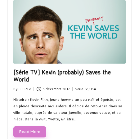
[Série TV] Kevin (probably) Saves the
World
By
LuCioLe
5 décembre 2017
Serie Tv
,
USA
Posted
Posted
by
in
Histoire : Kevin Finn, jeune homme un peu naïf et égoïste, est
en pleine descente aux enfers. Il décide de retourner dans sa
ville natale, auprès de sa sœur jumelle, devenue veuve, et sa
nièce. Dans la nuit, Yvette, un être…
Read More