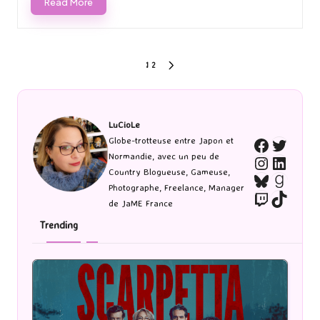
Read More
Pagination
1
2
NEXT
PAGE
des
publications
LuCioLe
Twitte
Globe-trotteuse entre Japon et
Faceboo
Normandie, avec un peu de
Instagra
Linked
Country Blogueuse, Gameuse,
Bluesky
Goodr
Photographe, Freelance, Manager
Twitch
TikTo
de JaME France
Trending