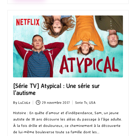
[Série TV] Atypical : Une série sur
l’autisme
By
LuCioLe
29 novembre 2017
Serie Tv
,
USA
Posted
Posted
by
in
Histoire : En quête d'amour et d'indépendance, Sam, un jeune
autiste de 18 ans découvre les aléas du passage à l'âge adulte.
À la fois drôle et douloureux, ce cheminement à la découverte
de lui-même bouleverse toute sa famille dont les…