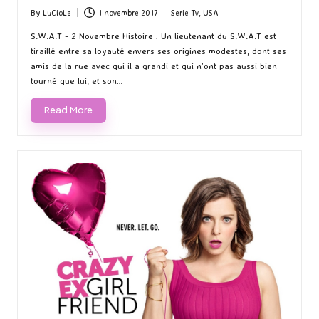
By
LuCioLe
1 novembre 2017
Serie Tv
,
USA
Posted
Posted
by
in
S.W.A.T - 2 Novembre Histoire : Un lieutenant du S.W.A.T est
tiraillé entre sa loyauté envers ses origines modestes, dont ses
amis de la rue avec qui il a grandi et qui n'ont pas aussi bien
tourné que lui, et son…
Read More