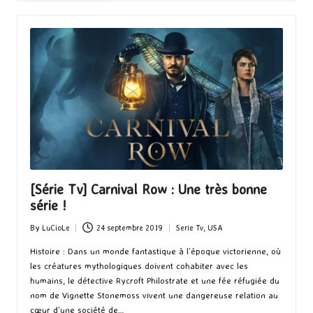
[Série Tv] Carnival Row : Une très bonne
série !
By
LuCioLe
24 septembre 2019
Serie Tv
,
USA
Posted
Posted
by
in
Histoire : Dans un monde fantastique à l’époque victorienne, où
les créatures mythologiques doivent cohabiter avec les
humains, le détective Rycroft Philostrate et une fée réfugiée du
nom de Vignette Stonemoss vivent une dangereuse relation au
cœur d’une société de…