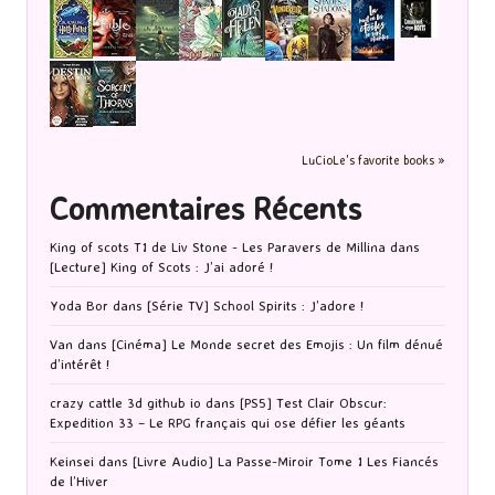
LuCioLe's favorite books »
Commentaires Récents
King of scots T1 de Liv Stone - Les Paravers de Millina
dans
[Lecture] King of Scots : J’ai adoré !
Yoda Bor
dans
[Série TV] School Spirits : J’adore !
Van
dans
[Cinéma] Le Monde secret des Emojis : Un film dénué
d’intérêt !
crazy cattle 3d github io
dans
[PS5] Test Clair Obscur:
Expedition 33 – Le RPG français qui ose défier les géants
Keinsei
dans
[Livre Audio] La Passe-Miroir Tome 1 Les Fiancés
de l’Hiver