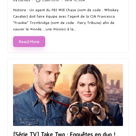
Posted
Posted
by
in
Histoire : Un agent du FBI Will Chase (nom de code : Whiskey
Cavalier) doit faire équipe avec l'agent de la CIA Francesca
"Frankie" Trowbridge (nom de code : Fiery Tribune) afin de
sauver le monde... une mission à la…
Read More
[Série TV] Take Two : Enquêtes en duo !