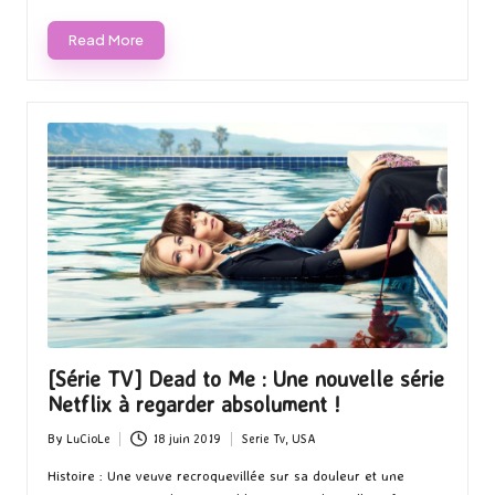
Read More
[Série TV] Dead to Me : Une nouvelle série
Netflix à regarder absolument !
By
LuCioLe
18 juin 2019
Serie Tv
,
USA
Posted
Posted
by
in
Histoire : Une veuve recroquevillée sur sa douleur et une