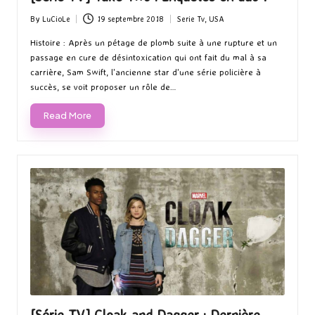
By
LuCioLe
19 septembre 2018
Serie Tv
,
USA
Posted
Posted
by
in
Histoire : Après un pétage de plomb suite à une rupture et un
passage en cure de désintoxication qui ont fait du mal à sa
carrière, Sam Swift, l'ancienne star d'une série policière à
succès, se voit proposer un rôle de…
Read More