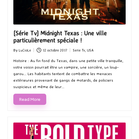
[Série Tv] Midnight Texas : Une ville
particulièrement spéciale !
By
LuCioLe
12 octobre 2017
Serie Tv
,
USA
Posted
Posted
by
in
Histoire : Au fin fond du Texas, dans une petite ville tranquille,
votre voisin pourrait être un vampire, une sorcière, un loup-
garou... Les habitants tentent de combattre les menaces
extérieures provenant de gangs de motards, de policiers
suspicieux et même de leur…
Read More