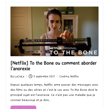
[Netflix] To the Bone ou comment aborder
l’anorexie
By
LuCioLe
5 septembre 2017
Cinéma
,
Netflix
Posted
Posted
by
in
Depuis quelques temps, Netflix aime passer des messages avec
des films ou des séries et c'est le cas avec To the Bone dont le
principal sujet est l'anorexie. Ce n'est pas une maladie que je
connais beaucoup et je dois…