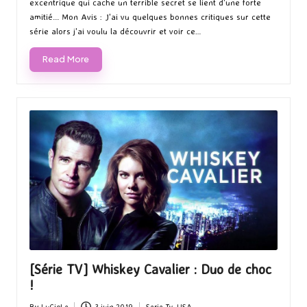
excentrique qui cache un terrible secret se lient d'une forte
amitié... Mon Avis : J'ai vu quelques bonnes critiques sur cette
série alors j'ai voulu la découvrir et voir ce…
Read More
[Série TV] Whiskey Cavalier : Duo de choc
!
By
LuCioLe
3 juin 2019
Serie Tv
,
USA