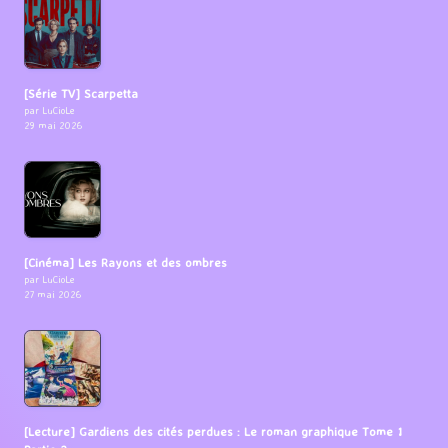
[Série TV] Scarpetta
par LuCioLe
29 mai 2026
[Cinéma] Les Rayons et des ombres
par LuCioLe
27 mai 2026
[Lecture] Gardiens des cités perdues : Le roman graphique Tome 1