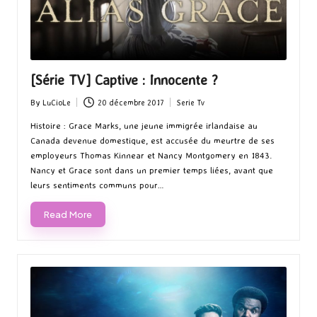
[Série TV] Captive : Innocente ?
By
LuCioLe
20 décembre 2017
Serie Tv
Posted
Posted
by
in
Histoire : Grace Marks, une jeune immigrée irlandaise au
Canada devenue domestique, est accusée du meurtre de ses
employeurs Thomas Kinnear et Nancy Montgomery en 1843.
Nancy et Grace sont dans un premier temps liées, avant que
leurs sentiments communs pour…
Read More