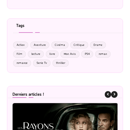
Tags
Action
Aventure
Cinéma
Critique
Drame
Film
lecture
livre
Mon Avis
PS4
roman
romance
Serie Tv
thriller
Derniers articles !