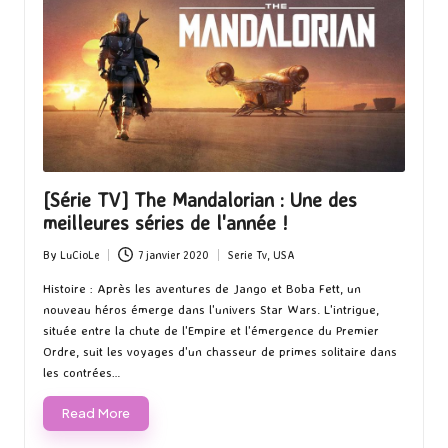
[Série TV] The Mandalorian : Une des
meilleures séries de l'année !
By
LuCioLe
7 janvier 2020
Serie Tv
,
USA
Posted
Posted
by
in
Histoire : Après les aventures de Jango et Boba Fett, un
nouveau héros émerge dans l'univers Star Wars. L'intrigue,
située entre la chute de l'Empire et l'émergence du Premier
Ordre, suit les voyages d'un chasseur de primes solitaire dans
les contrées…
Read More