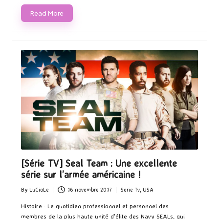
Read More
[Série TV] Seal Team : Une excellente
série sur l’armée américaine !
By
LuCioLe
16 novembre 2017
Serie Tv
,
USA
Posted
Posted
by
in
Histoire : Le quotidien professionnel et personnel des
membres de la plus haute unité d'élite des Navy SEALs, qui