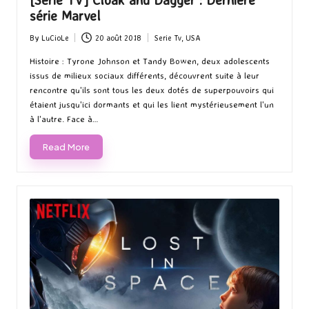
[Série TV] Cloak and Dagger : Dernière
série Marvel
By
LuCioLe
20 août 2018
Serie Tv
,
USA
Posted
Posted
by
in
Histoire : Tyrone Johnson et Tandy Bowen, deux adolescents
issus de milieux sociaux différents, découvrent suite à leur
rencontre qu'ils sont tous les deux dotés de superpouvoirs qui
étaient jusqu'ici dormants et qui les lient mystérieusement l'un
à l'autre. Face à…
Read More