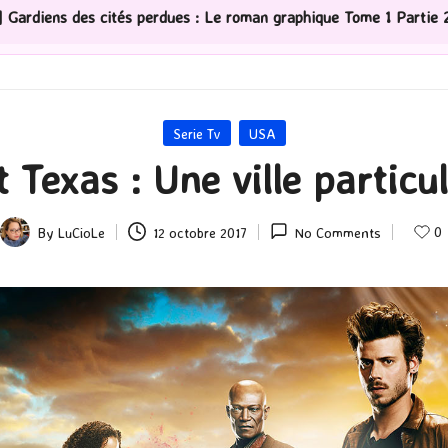
 graphique Tome 1 Partie 2
[Série TV] The Madison : J
Posted
Serie Tv
USA
in
 Texas : Une ville particu
0
By
LuCioLe
12 octobre 2017
No Comments
Posted
by