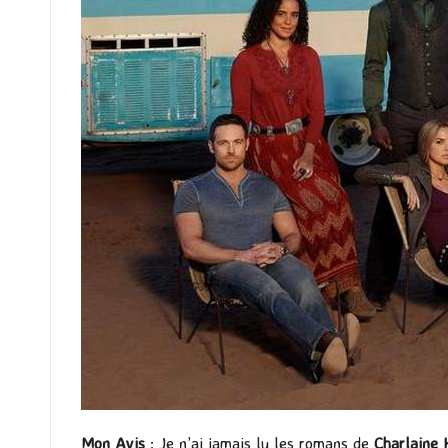
Mon Avis
: Je n’ai jamais lu les romans de
Charlaine 