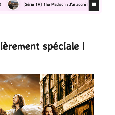
’ai adoré !
[Lecture] La femme de ménage : J’ai sauté
lièrement spéciale !