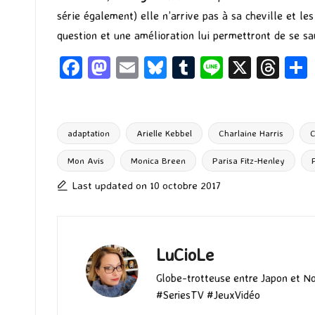
série également) elle n’arrive pas à sa cheville et l
question et une amélioration lui permettront de se sau
Fa
M
E
Bl
T
Li
X
T
ce
as
m
u
u
n
hr
b
to
ai
es
m
e
ea
o
d
l
ky
bl
ds
adaptation
Arielle Kebbel
Charlaine Harris
C
o
o
r
Mon Avis
Monica Breen
Parisa Fitz-Henley
Tags:
k
n
Last updated on 10 octobre 2017
LuCioLe
Globe-trotteuse entre Japon et N
#SeriesTV #JeuxVidéo