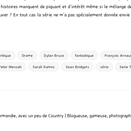
es histoires manquent de piquant et d’intérêt même si le mélange d
ver ? En tout cas la série ne m’a pas spécialement donnée envie de
P
ar
ta
g
ritique
Drame
Dylan Bruce
fantastique
François Arnau
er
Peter Mensah
Sarah Ramos
Sean Bridgers
série
Serie 
ormandie, avec un peu de Country | Blogueuse, gameuse, photograph