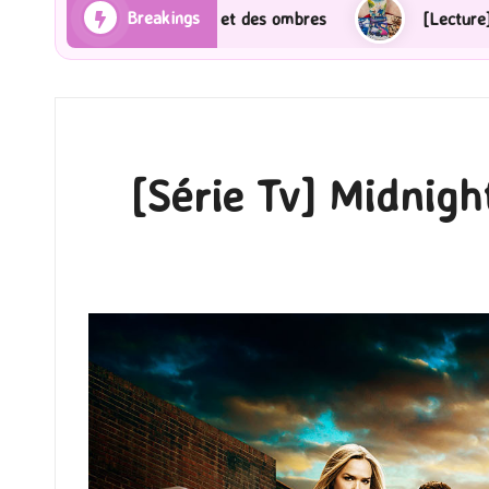
Breakings
bres
[Lecture] Gardiens des cités perdues : Le roman
[Série Tv] Midnight