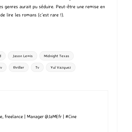
es genres aurait pu séduire. Peut-être une remise en
 lire les romans (c’est rare !).
d
Jason Lewis
Midnight Texas
Tv
thriller
Tv
Yul Vazquez
e, freelance | Manager @JaMEfr | #Cine