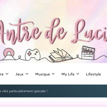
re
Jeux
Musique
My Life
Lifestyle
 ville particulièrement spéciale !