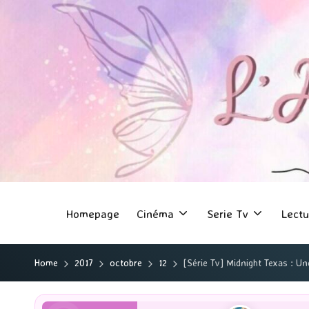
Homepage
Cinéma
Serie Tv
Lectu
Home
2017
octobre
12
[Série Tv] Midnight Texas : Une