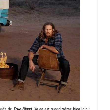
ignée de
True Blood
. On en est quand même bien loin !