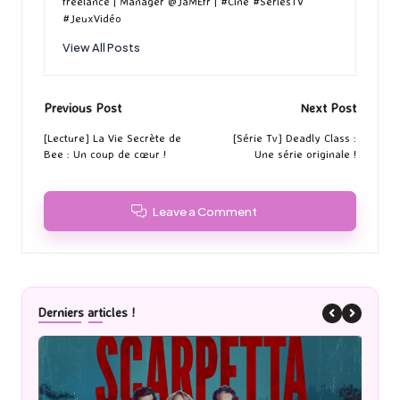
freelance | Manager @JaMEfr | #Cine #SeriesTV
#JeuxVidéo
View All Posts
Post
Previous Post
Next Post
navigation
[Lecture] La Vie Secrète de
[Série Tv] Deadly Class :
Bee : Un coup de cœur !
Une série originale !
Leave a Comment
Derniers articles !