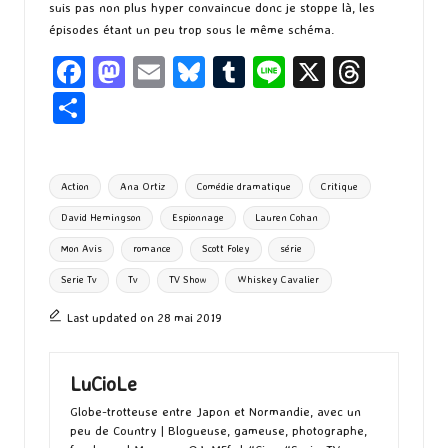
suis pas non plus hyper convaincue donc je stoppe là, les
épisodes étant un peu trop sous le même schéma.
Fa
M
E
Bl
T
Li
X
T
ce
as
m
u
u
n
hr
P
b
to
ai
es
m
e
ea
ar
o
d
l
ky
bl
ds
ta
Tags:
Action
Ana Ortiz
Comédie dramatique
Critique
o
o
r
g
David Hemingson
Espionnage
Lauren Cohan
k
n
er
Mon Avis
romance
Scott Foley
série
Serie Tv
Tv
TV Show
Whiskey Cavalier
Last updated on 28 mai 2019
LuCioLe
Globe-trotteuse entre Japon et Normandie, avec un
peu de Country | Blogueuse, gameuse, photographe,