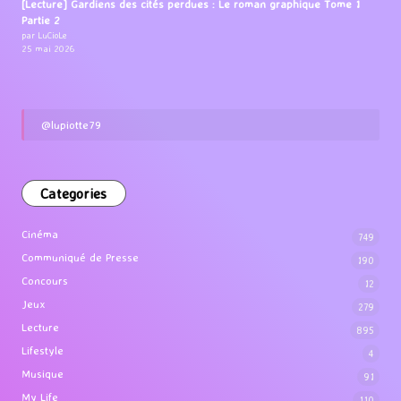
[Lecture] Gardiens des cités perdues : Le roman graphique Tome 1
Partie 2
par LuCioLe
25 mai 2026
@lupiotte79
Categories
Cinéma
749
Communiqué de Presse
190
Concours
12
Jeux
279
Lecture
895
Lifestyle
4
Musique
91
My Life
110