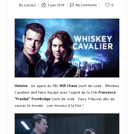
By
LuCioLe
3 juin 2019
No Comments
0
Posted
by
Histoire
: Un agent du FBI
Will Chase
(nom de code : Whiskey
Cavalier) doit faire équipe avec l’agent de la CIA
Francesca
“Frankie” Trowbridge
(nom de code : Fiery Tribune) afin de
sauver le monde… une mission à la fois !