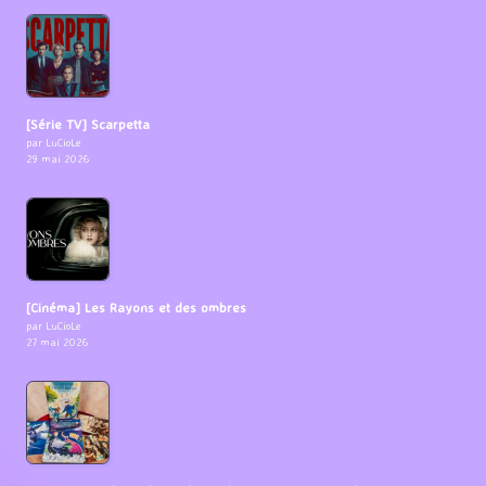
[Série TV] Scarpetta
par LuCioLe
29 mai 2026
[Cinéma] Les Rayons et des ombres
par LuCioLe
27 mai 2026