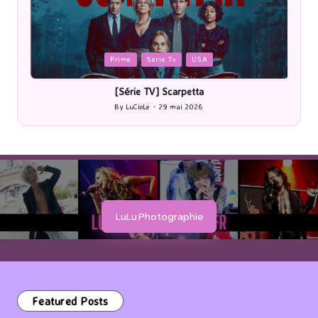
Posted
P
Prime
Serie Tv
USA
in
i
[Série TV] Scarpetta
By
LuCioLe
29 mai 2026
Posted
by
LuLu Photographie
Featured Posts