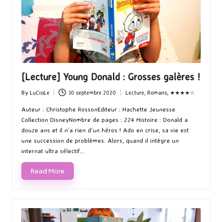
[Lecture] Young Donald : Grosses galères !
By
LuCioLe
10 septembre 2020
Lecture
,
Romans
,
★★★★☆
Posted
Posted
by
in
Auteur : Christophe RossonEditeur : Hachette Jeunesse
Collection DisneyNombre de pages : 224 Histoire : Donald a
douze ans et il n’a rien d’un héros ! Ado en crise, sa vie est
une succession de problèmes. Alors, quand il intègre un
internat ultra sélectif…
Read More