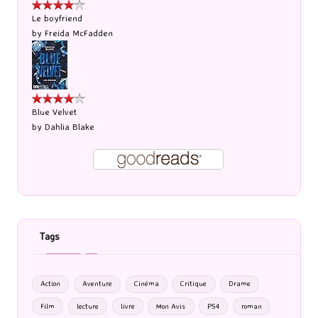
Le boyfriend
by
Freida McFadden
Blue Velvet
by
Dahlia Blake
Tags
Action
Aventure
Cinéma
Critique
Drame
Film
lecture
livre
Mon Avis
PS4
roman