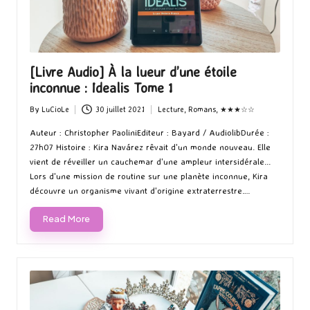
[Livre Audio] À la lueur d’une étoile
inconnue : Idealis Tome 1
By
LuCioLe
30 juillet 2021
Lecture
,
Romans
,
★★★☆☆
Posted
Posted
by
in
Auteur : Christopher PaoliniEditeur : Bayard / AudiolibDurée :
27h07 Histoire : Kira Navárez rêvait d'un monde nouveau. Elle
vient de réveiller un cauchemar d'une ampleur intersidérale...
Lors d'une mission de routine sur une planète inconnue, Kira
découvre un organisme vivant d'origine extraterrestre.…
Read More