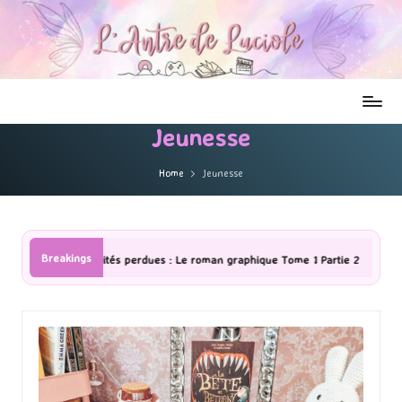
Jeunesse
Home
Jeunesse
Breakings
roman graphique Tome 1 Partie 2
[Série TV] The Madison : J’ai adoré