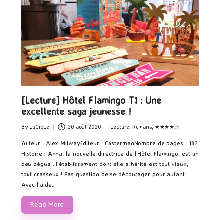
[Lecture] Hôtel Flamingo T1 : Une
excellente saga jeunesse !
By
LuCioLe
20 août 2020
Lecture
,
Romans
,
★★★★☆
Posted
Posted
by
in
Auteur : Alex MilwayEditeur : CastermanNombre de pages : 182
Histoire : Anna, la nouvelle directrice de l'Hôtel Flamingo, est un
peu déçue : l'établissement dont elle a hérité est tout vieux,
tout crasseux ! Pas question de se décourager pour autant.
Avec l'aide…
Read More