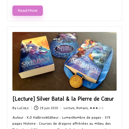
Read More
[Lecture] Silver Batal & la Pierre de Cœur
By
LuCioLe
29 juin 2020
Lecture
,
Romans
,
★★★☆☆
Posted
Posted
by
in
Auteur : K.D HalbrookEditeur : LumenNombre de pages : 379
pages Histoire : Courses de dragons effrénées au milieu des