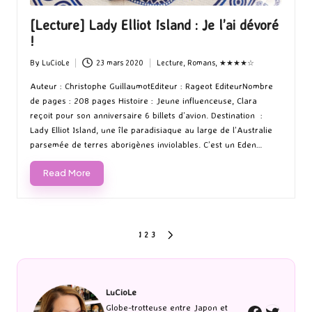
[Lecture] Lady Elliot Island : Je l’ai dévoré
!
By
LuCioLe
23 mars 2020
Lecture
,
Romans
,
★★★★☆
Posted
Posted
by
in
Auteur : Christophe GuillaumotEditeur : Rageot EditeurNombre
de pages : 208 pages Histoire : Jeune influenceuse, Clara
reçoit pour son anniversaire 6 billets d’avion. Destination :
Lady Elliot Island, une île paradisiaque au large de l’Australie
parsemée de terres aborigènes inviolables. C’est un Eden…
Read More
Pagination
1
2
3
NEXT
PAGE
des
publications
LuCioLe
Twitte
Globe-trotteuse entre Japon et