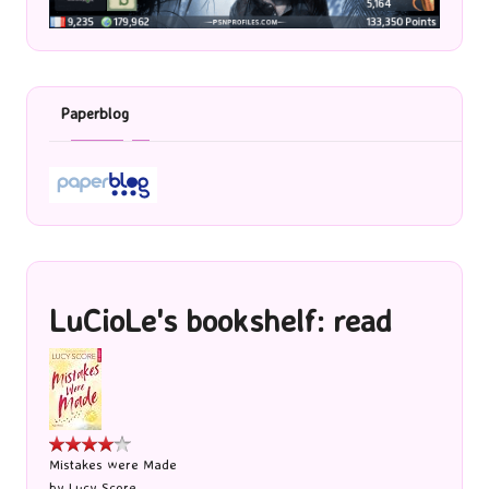
Paperblog
LuCioLe's bookshelf: read
Mistakes were Made
by
Lucy Score