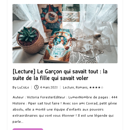
[Lecture] Le Garçon qui savait tout : la
suite de la fille qui savait voler
By
LuCioLe
4 mars 2021
Lecture
,
Romans
,
★★★★☆
Posted
Posted
by
in
Auteur : Victoria ForesterEditeur : LumenNombre de pages : 444
Histoire : Piper sait tout faire ! Avec son ami Conrad, petit génie
absolu, elle a monté une équipe d'enfants aux pouvoirs
extraordinaires qui vont vous étonner ! Il est une légende qui
parle…