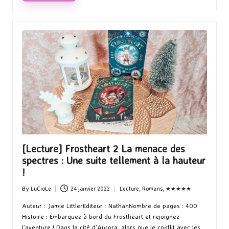
[Lecture] Frostheart 2 La menace des
spectres : Une suite tellement à la hauteur
!
By
LuCioLe
24 janvier 2022
Lecture
,
Romans
,
★★★★★
Posted
Posted
by
in
Auteur : Jamie LittlerEditeur : NathanNombre de pages : 400
Histoire : Embarquez à bord du Frostheart et rejoignez
l'aventure ! Dans la cité d'Aurora, alors que le conflit avec les