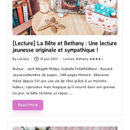
[Lecture] La Bête et Bethany : Une lecture
jeunesse originale et sympathique !
By
LuCioLe
15 juin 2023
Lecture
,
Romans
,
★★★★☆
Posted
Posted
by
in
Auteur : Jack Meggitt-Philips, Isabelle FollathEditeur : Bayard
JeunesseNombre de pages : 248 pages Histoire : Ebenezer
mène depuis 511 ans une vie de rêve grâce à un monstre
hideux, capricieux mais magique qu'il nourrit dans son grenier.
Un jour, la bête réclame un repas...…
Read More