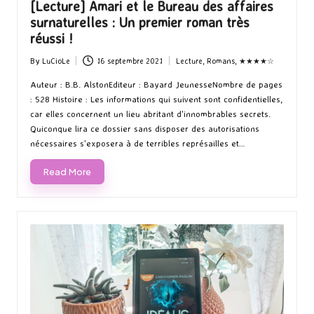
[Lecture] Amari et le Bureau des affaires
surnaturelles : Un premier roman très
réussi !
By
LuCioLe
16 septembre 2021
Lecture
,
Romans
,
★★★★☆
Posted
Posted
by
in
Auteur : B.B. AlstonEditeur : Bayard JeunesseNombre de pages
: 528 Histoire : Les informations qui suivent sont confidentielles,
car elles concernent un lieu abritant d'innombrables secrets.
Quiconque lira ce dossier sans disposer des autorisations
nécessaires s'exposera à de terribles représailles et…
Read More