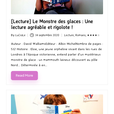
[Lecture] Le Monstre des glaces : Une
lecture agréable et rigolote !
By
LuCioLe
14 septembre 2020
Lecture
,
Romans
,
★★★★☆
Posted
Posted
by
in
Auteur : David WalliamsEditeur : Albin MichelNombre de pages :
512 Histoire : Elsie, une jeune orpheline vivant dans les rues de
Londres à l'époque victorienne, entend parler d'un mystérieux
monstre de glace : un mammouth laineux découvert au pôle
Nord... Déterminée à en…
Read More