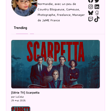
Faceboo
Normandie, avec un peu de
Instagra
Linked
Country Blogueuse, Gameuse,
Bluesky
Goodr
Photographe, Freelance, Manager
Twitch
TikTo
de JaME France
Trending
[Série TV] Scarpetta
par LuCioLe
29 mai 2026