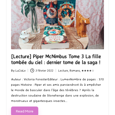
[Lecture] Piper McNimbus Tome 3 La fille
tombée du ciel : dernier tome de la saga !
By
LuCioLe
3 février 2022
Lecture
,
Romans
,
★★★★☆
Posted
Posted
by
in
Auteur : Victoria ForesterEditeur : LumenNombre de pages : 370
pages Histoire : Piper et ses amis parviendront ils à empêcher
le monde de basculer dans l'âge des ténèbres ? Après la
destruction soudaine de Stonehenge dans une explosion, de
monstrueux et gigantesques insectes…
Read More