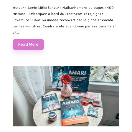
Posted
Posted
by
in
Auteur : Jamie LittlerEditeur : NathanNombre de pages : 400
Histoire : Embarquez à bord du Frostheart et rejoignez
l'aventure ! Dans un monde recouvert par la glace et envahi
par les monstres, Cendre a été abandonné par ses parents et
vit…
Read More