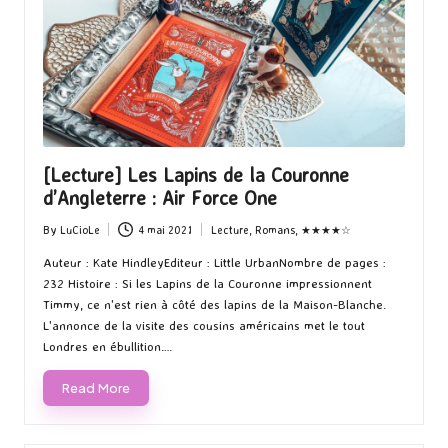
[Lecture] Les Lapins de la Couronne
d’Angleterre : Air Force One
By
LuCioLe
4 mai 2021
Lecture
,
Romans
,
★★★★☆
Posted
Posted
by
in
Auteur : Kate HindleyEditeur : Little UrbanNombre de pages :
232 Histoire : Si les Lapins de la Couronne impressionnent
Timmy, ce n'est rien à côté des lapins de la Maison-Blanche.
L'annonce de la visite des cousins américains met le tout
Londres en ébullition.…
Read More