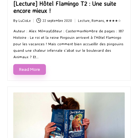
[Lecture] Hôtel Flamingo T2 : Une suite
encore mieux !
By
LuCioLe
22 septembre 2020
Lecture
,
Romans
,
★★★★☆
Posted
Posted
by
in
Auteur : Alex MilwayEditeur : CastermanNombre de pages : 187
Histoire : Le roi et la reine Pingouin arrivent à l'Hôtel Flamingo
pour les vacances ! Mais comment bien accueillir des pingouins
quand une chaleur infernale s'abat sur le boulevard des
Animaux ? Et…
Read More