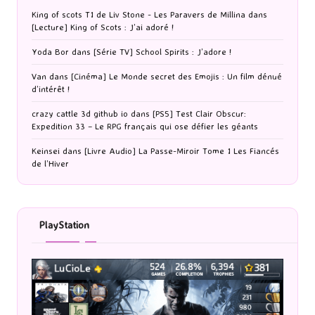
King of scots T1 de Liv Stone - Les Paravers de Millina
dans
[Lecture] King of Scots : J’ai adoré !
Yoda Bor
dans
[Série TV] School Spirits : J’adore !
Van
dans
[Cinéma] Le Monde secret des Emojis : Un film dénué
d’intérêt !
crazy cattle 3d github io
dans
[PS5] Test Clair Obscur:
Expedition 33 – Le RPG français qui ose défier les géants
Keinsei
dans
[Livre Audio] La Passe-Miroir Tome 1 Les Fiancés
de l’Hiver
PlayStation