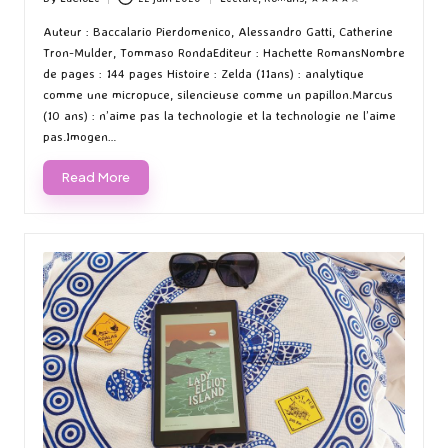
Posted
Posted
by
in
Auteur : Baccalario Pierdomenico, Alessandro Gatti, Catherine
Tron-Mulder, Tommaso RondaEditeur : Hachette RomansNombre
de pages : 144 pages Histoire : Zelda (11ans) : analytique
comme une micropuce, silencieuse comme un papillon.Marcus
(10 ans) : n’aime pas la technologie et la technologie ne l’aime
pas.Imogen…
Read More