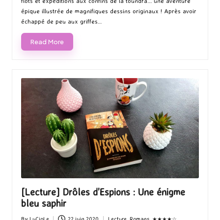
flots et expéditions aux confins de la toundra... une aventure
épique illustrée de magnifiques dessins originaux ! Après avoir
échappé de peu aux griffes…
Read More
[Lecture] Drôles d’Espions : Une énigme
bleu saphir
By
LuCioLe
22 juin 2020
Lecture
,
Romans
,
★★★★☆