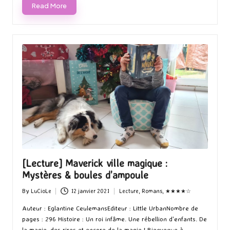
Read More
[Lecture] Maverick ville magique :
Mystères & boules d’ampoule
By
LuCioLe
12 janvier 2021
Lecture
,
Romans
,
★★★★☆
Posted
Posted
by
in
Auteur : Eglantine CeulemansEditeur : Little UrbanNombre de
pages : 296 Histoire : Un roi infâme. Une rébellion d'enfants. De
la magie, des rires et encore de la magie ! Bienvenue à