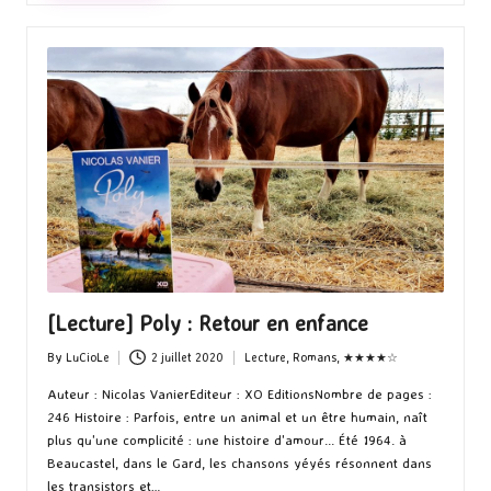
[Lecture] Poly : Retour en enfance
By
LuCioLe
2 juillet 2020
Lecture
,
Romans
,
★★★★☆
Posted
Posted
by
in
Auteur : Nicolas VanierEditeur : XO EditionsNombre de pages :
246 Histoire : Parfois, entre un animal et un être humain, naît
plus qu'une complicité : une histoire d'amour... Été 1964. à
Beaucastel, dans le Gard, les chansons yéyés résonnent dans
les transistors et…