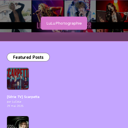
LuLu Photographie
Featured Posts
[Série TV] Scarpetta
par LuCioLe
29 mai 2026