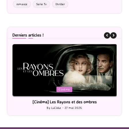
romance
Serie Tv
thriller
Derniers articles !
Posted
P
Cinéma
in
i
[Cinéma] Les Rayons et des ombres
[Le
By
LuCioLe
27 mai 2026
Posted
by