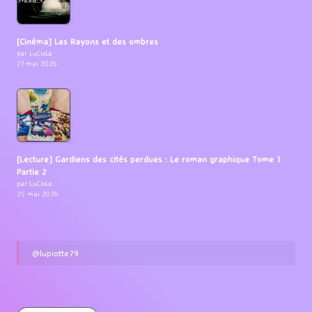
[Cinéma] Les Rayons et des ombres
par LuCioLe
27 mai 2026
[Lecture] Gardiens des cités perdues : Le roman graphique Tome 1
Partie 2
par LuCioLe
25 mai 2026
@lupiotte79