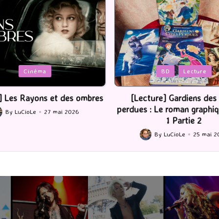
d
Posted
BD
Lecture
Serie Tv
USA
in
ecture] Gardiens des cités
[Série TV] The Madison : 
s : Le roman graphique Tome
By
LuCioLe
22 ma
Posted
1 Partie 2
by
By
LuCioLe
25 mai 2026
Posted
by