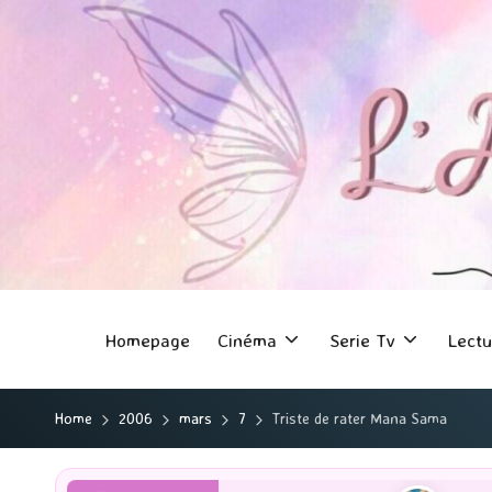
Homepage
Cinéma
Serie Tv
Lectu
Home
2006
mars
7
Triste de rater Mana Sama