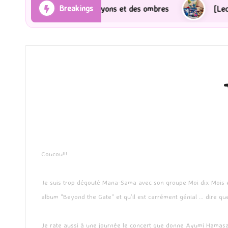
Breakings
néma] Les Rayons et des ombres
[Lecture] Gardiens 
Coucou!!!
Je suis trop dégouté Mana-Sama avec son groupe Moi dix Mois est
album "Beyond the Gate" et qu’il est carrément génial … dire qu
Je rate aussi à une journée le concert que donne Ayumi Hamasaki à 