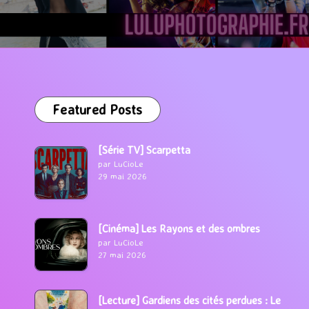
Featured Posts
[Série TV] Scarpetta
par LuCioLe
29 mai 2026
[Cinéma] Les Rayons et des ombres
par LuCioLe
27 mai 2026
[Lecture] Gardiens des cités perdues : Le