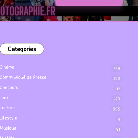
Categories
Cinéma
749
Communiqué de Presse
190
Concours
12
Jeux
279
Lecture
895
Lifestyle
4
Musique
91