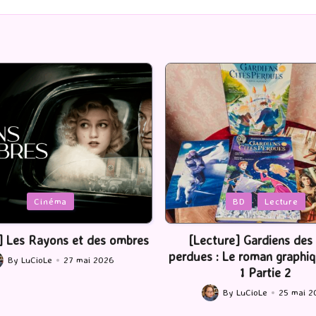
Posted
BD
Lecture
Serie Tv
USA
in
ture] Gardiens des cités
[Série TV] The Madison : J’
 : Le roman graphique Tome
By
LuCioLe
22 mai 2
Posted
1 Partie 2
by
By
LuCioLe
25 mai 2026
ted