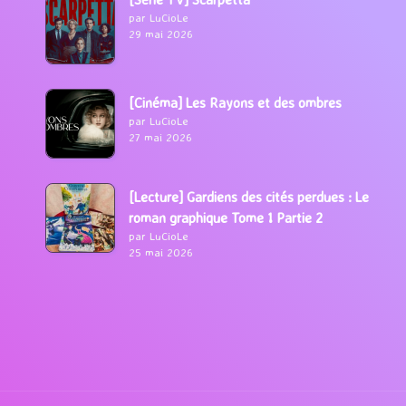
par LuCioLe
29 mai 2026
[Cinéma] Les Rayons et des ombres
par LuCioLe
27 mai 2026
[Lecture] Gardiens des cités perdues : Le
roman graphique Tome 1 Partie 2
par LuCioLe
25 mai 2026