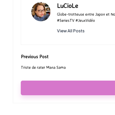
o
o
r
LuCioLe
k
n
Globe-trotteuse entre Japon et N
#SeriesTV #JeuxVidéo
View All Posts
Post
Previous Post
navigation
Triste de rater Mana Sama