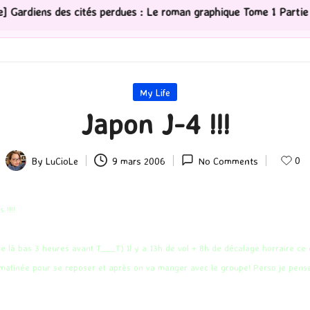
cités perdues : Le roman graphique Tome 1 Partie 2
[
Posted
My Life
in
Japon J-4 !!!
0
By
LuCioLe
9 mars 2006
No Comments
Posted
by
 !!!!
là bas 3 heures avant T___T) Il y a 13h de vol + 8h de décalage horraire ce q
 la matinée pour se reposer et après on va manger avec le groupe! Perso je pen