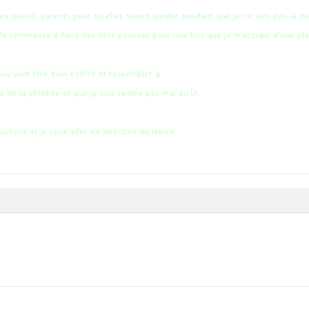
 grands parents pour qu’elles soient garder pendant que je ne suis pas là par
le commence à faire des tites pousses pour une fois que je m’occupe d’une plan
eux vont être bien coiffés et ressembler à
de la phlébite et que je sois restée pas mal au lit.
chons si je veux aller en direction du Havre.
P
ar
ta
g