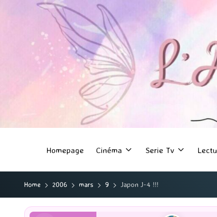
Homepage
Cinéma
Serie Tv
Lectu
Home
2006
mars
9
Japon J-4 !!!