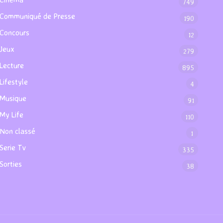
749
Communiqué de Presse
190
Concours
12
Jeux
279
Lecture
895
Lifestyle
4
Musique
91
My Life
110
Non classé
1
Serie Tv
335
Sorties
38