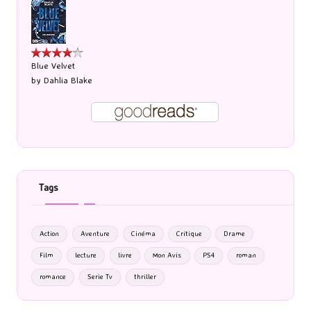
Blue Velvet
by
Dahlia Blake
Tags
Action
Aventure
Cinéma
Critique
Drame
Film
lecture
livre
Mon Avis
PS4
roman
romance
Serie Tv
thriller