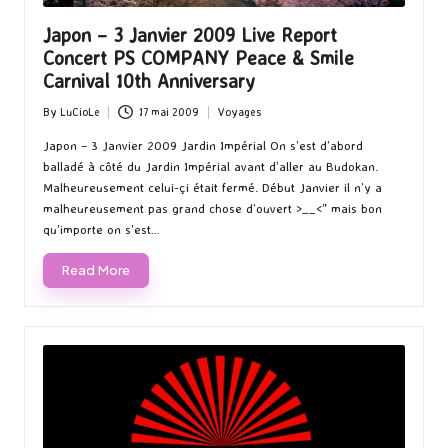
Japon – 3 Janvier 2009 Live Report
Concert PS COMPANY Peace & Smile
Carnival 10th Anniversary
By
LuCioLe
17 mai 2009
Voyages
Posted
Posted
by
in
Japon – 3 Janvier 2009 Jardin Impérial On s’est d’abord
balladé à côté du Jardin Impérial avant d’aller au Budokan.
Malheureusement celui-çi était fermé. Début Janvier il n’y a
malheureusement pas grand chose d’ouvert >__<” mais bon
qu’importe on s’est…
Read More