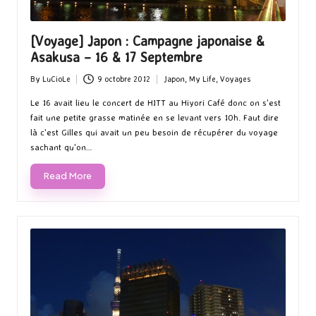
[Voyage] Japon : Campagne japonaise &
Asakusa – 16 & 17 Septembre
By
LuCioLe
9 octobre 2012
Japon
,
My Life
,
Voyages
Posted
Posted
by
in
Le 16 avait lieu le concert de HITT au Hiyori Café donc on s'est
fait une petite grasse matinée en se levant vers 10h. Faut dire
là c'est Gilles qui avait un peu besoin de récupérer du voyage
sachant qu'on…
Read More