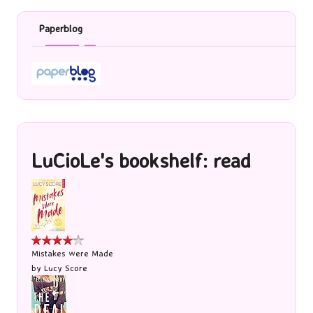
Paperblog
LuCioLe's bookshelf: read
Mistakes were Made
by
Lucy Score