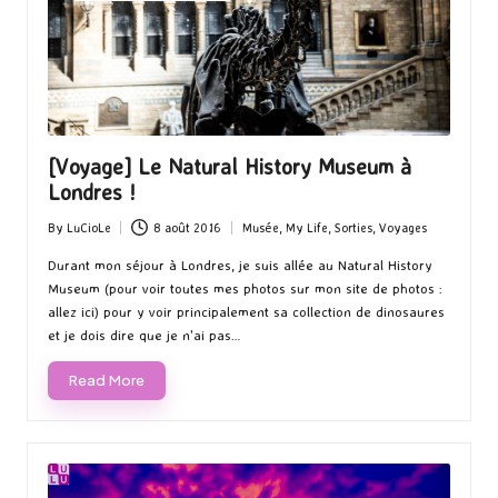
[Voyage] Le Natural History Museum à
Londres !
By
LuCioLe
8 août 2016
Musée
,
My Life
,
Sorties
,
Voyages
Posted
Posted
by
in
Durant mon séjour à Londres, je suis allée au Natural History
Museum (pour voir toutes mes photos sur mon site de photos :
allez ici) pour y voir principalement sa collection de dinosaures
et je dois dire que je n'ai pas…
Read More