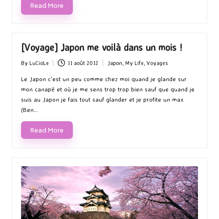
Read More
[Voyage] Japon me voilà dans un mois !
By
LuCioLe
11 août 2012
Japon
,
My Life
,
Voyages
Posted
Posted
by
in
Le Japon c'est un peu comme chez moi quand je glande sur
mon canapé et où je me sens trop trop bien sauf que quand je
suis au Japon je fais tout sauf glander et je profite un max
(Ben…
Read More