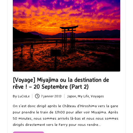
[Voyage] Miyajima ou la destination de
rêve ! – 20 Septembre (Part 2)
By
LuCioLe
7 janvier 2013
Japon
,
My Life
,
Voyages
Posted
Posted
by
in
On s'est donc dirigé après le Château d'Hiroshima vers la gare
pour prendre le train de 12h00 pour aller voir Miyajima. Après
50 minutes, nous sommes arrivés là-bas et nous nous sommes
dirigés directement vers le Ferry pour nous rendre…