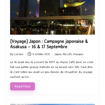
[Voyage] Japon : Campagne japonaise &
Asakusa – 16 & 17 Septembre
By
LuCioLe
9 octobre 2012
Japon
,
My Life
,
Voyages
Posted
Posted
by
in
Le 16 avait lieu le concert de HITT au Hiyori Café donc on s'est
fait une petite grasse matinée en se levant vers 10h. Faut dire
là c'est Gilles qui avait un peu besoin de récupérer du voyage
sachant qu'on…
Read More