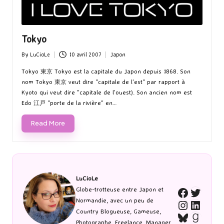
Tokyo
By
LuCioLe
10 avril 2007
Japon
Posted
Posted
by
in
Tokyo 東京 Tokyo est la capitale du Japon depuis 1868. Son
nom Tokyo 東京 veut dire "capitale de l'est" par rapport à
Kyoto qui veut dire "capitale de l'ouest). Son ancien nom est
Edo 江戸 "porte de la rivière" en…
Read More
LuCioLe
Twitte
Globe-trotteuse entre Japon et
Faceboo
Normandie, avec un peu de
Instagra
Linked
Country Blogueuse, Gameuse,
Bluesky
Goodr
Photographe, Freelance, Manager