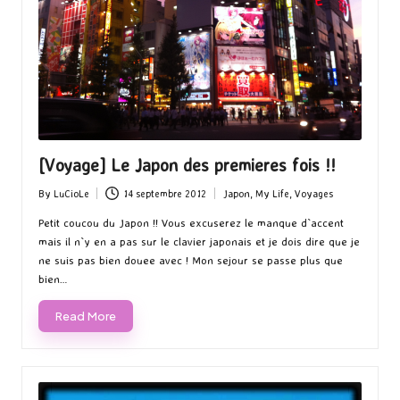
[Voyage] Le Japon des premieres fois !!
By
LuCioLe
14 septembre 2012
Japon
,
My Life
,
Voyages
Posted
Posted
by
in
Petit coucou du Japon !! Vous excuserez le manque d`accent
mais il n`y en a pas sur le clavier japonais et je dois dire que je
ne suis pas bien douee avec ! Mon sejour se passe plus que
bien…
Read More