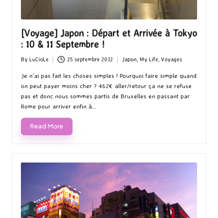
[Voyage] Japon : Départ et Arrivée à Tokyo
: 10 & 11 Septembre !
By
LuCioLe
25 septembre 2012
Japon
,
My Life
,
Voyages
Posted
Posted
by
in
Je n'ai pas fait les choses simples ! Pourquoi faire simple quand
on peut payer moins cher ? 462€ aller/retour ça ne se refuse
pas et donc nous sommes partis de Bruxelles en passant par
Rome pour arriver enfin à…
Read More