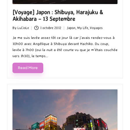
[Voyage] Japon : Shibuya, Harajuku &
Akihabara – 13 Septembre
By
LuCioLe
1 octobre 2012
Japon
,
My Life
,
Voyages
Posted
Posted
by
in
Je me suis levée assez tôt ce jour là car j'avais rendez-vous à
10h00 avec Angélique à Shibuya devant Hachiko. Du coup,
levée à 7h00 (oui la nuit a été courte vu que je m'étais couchée
vers 1h30), le temps…
Read More