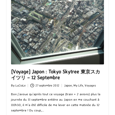
[Voyage] Japon : Tokyo Skytree 東京スカ
イツリ – 12 Septembre
By
LuCioLe
27 septembre 2012
Japon
,
My Life
,
Voyages
Posted
Posted
by
in
Bon j'avoue qu'après tout ce voyage (train + 2 avions) plus la
journée du 11 septembre entière au Japon en me couchant à
00h30, il m'a été difficile de me lever en cette matinée du 12
septembre ! Du coup,…