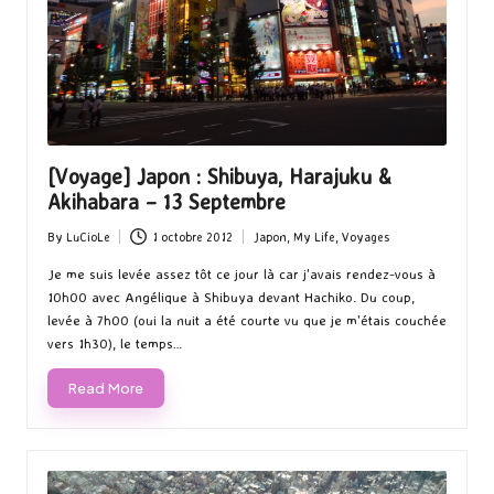
[Voyage] Japon : Shibuya, Harajuku &
Akihabara – 13 Septembre
By
LuCioLe
1 octobre 2012
Japon
,
My Life
,
Voyages
Posted
Posted
by
in
Je me suis levée assez tôt ce jour là car j'avais rendez-vous à
10h00 avec Angélique à Shibuya devant Hachiko. Du coup,
levée à 7h00 (oui la nuit a été courte vu que je m'étais couchée
vers 1h30), le temps…
Read More