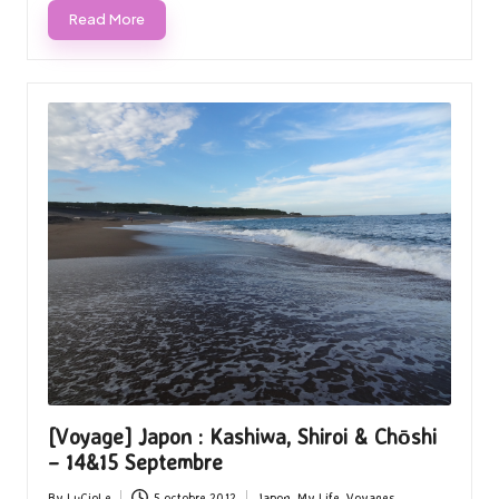
Read More
[Voyage] Japon : Kashiwa, Shiroi & Chōshi
– 14&15 Septembre
By
LuCioLe
5 octobre 2012
Japon
,
My Life
,
Voyages