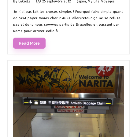
By
LuCioLe
25 septembre 2012
Japon
,
My Life
,
Voyages
Posted
Posted
by
in
Je n'ai pas fait les choses simples ! Pourquoi faire simple quand
on peut payer moins cher ? 462€ aller/retour ça ne se refuse
pas et donc nous sommes partis de Bruxelles en passant par
Rome pour arriver enfin à…
Read More