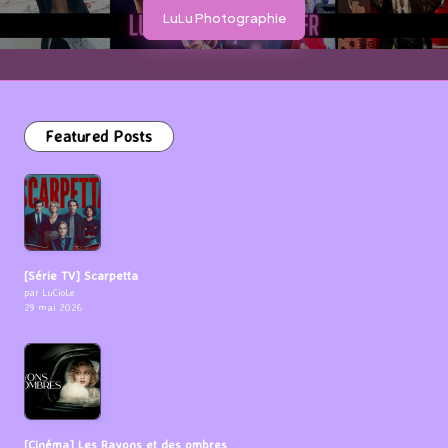
LuLu Photographie
Featured Posts
[Série TV] Scarpetta
par LuCioLe
29 mai 2026
[Cinéma] Les Rayons et des ombres