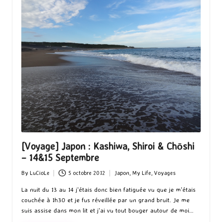
[Voyage] Japon : Kashiwa, Shiroi & Chōshi
– 14&15 Septembre
By
LuCioLe
5 octobre 2012
Japon
,
My Life
,
Voyages
Posted
Posted
by
in
La nuit du 13 au 14 j'étais donc bien fatiguée vu que je m'étais
couchée à 1h30 et je fus réveillée par un grand bruit. Je me
suis assise dans mon lit et j'ai vu tout bouger autour de moi…