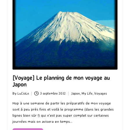
[Voyage] Le planning de mon voyage au
Japon
By
LuCioLe
3 septembre 2012
Japon
,
My Life
,
Voyages
Posted
Posted
by
in
Hop à une semaine de partir les préparatifs de mon voyage
sont à peu près finis et voilà le programme (dans les grandes
lignes bien sûr !) qui n'est pas super complet sur certaines
journées mais on avisera en temps…