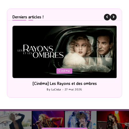
Derniers articles !
Posted
P
Cinéma
in
i
[Cinéma] Les Rayons et des ombres
[Le
By
LuCioLe
27 mai 2026
Posted
by