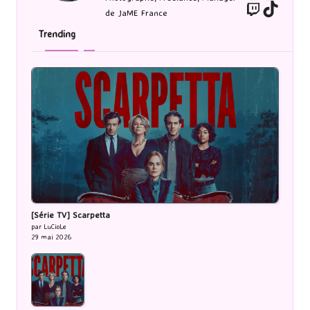
Twitch
TikTo
de JaME France
Trending
[Série TV] Scarpetta
par LuCioLe
29 mai 2026