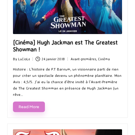
[Cinéma] Hugh Jackman est The Greatest
Showman !
By
LuCioLe
24 janvier 2018
Avant-premières
,
Cinéma
Posted
Posted
by
in
Histoire : L’histoire de P.T Barnum, un visionnaire parti de rien
pour créer un spectacle devenu un phénomène planétaire. Mon
Avis : 4,5/5. J'ai eu la chance d'être invité à l'Avant-Première
de The Greatest Showman en présence de Hugh Jackman (un
rêve…
Read More