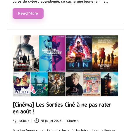
corps de cyborg abandonné, se cache une jeune femme…
Read More
[Cinéma] Les Sorties Ciné à ne pas rater
en août !
By
LuCioLe
28 juillet 2018
Cinéma
Posted
Posted
by
in
Mission Impossible : Fallout - 1er août Histoire : Les meilleures