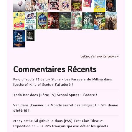
LuCioLe's favorite books »
Commentaires Récents
King of scots T1 de Liv Stone - Les Paravers de Millina
dans
[Lecture] King of Scots : J’ai adoré !
Yoda Bor
dans
[Série TV] School Spirits : J’adore !
Van
dans
[Cinéma] Le Monde secret des Emojis : Un film dénué
d’intérêt !
crazy cattle 3d github io
dans
[PS5] Test Clair Obscur:
Expedition 33 – Le RPG français qui ose défier les géants