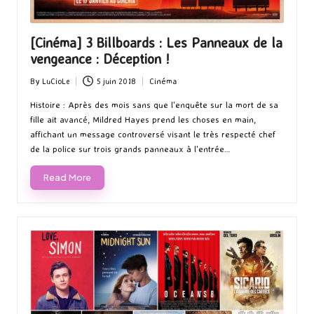
[Cinéma] 3 Billboards : Les Panneaux de la
vengeance : Déception !
By
LuCioLe
5 juin 2018
Cinéma
Posted
Posted
by
in
Histoire : Après des mois sans que l'enquête sur la mort de sa
fille ait avancé, Mildred Hayes prend les choses en main,
affichant un message controversé visant le très respecté chef
de la police sur trois grands panneaux à l'entrée…
Read More