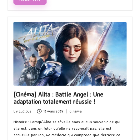
[Cinéma] Alita : Battle Angel : Une
adaptation totalement réussie !
By
LuCioLe
11 mars 2019
Cinéma
Posted
Posted
by
in
Histoire : Lorsqu’Alita se réveille sans aucun souvenir de qui
elle est, dans un futur qu’elle ne reconnaît pas, elle est
accueillie par Ido, un médecin qui comprend que derrière ce