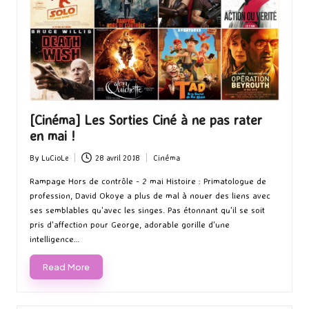
[Cinéma] Les Sorties Ciné à ne pas rater
en mai !
By
LuCioLe
28 avril 2018
Cinéma
Posted
Posted
by
in
Rampage Hors de contrôle - 2 mai Histoire : Primatologue de
profession, David Okoye a plus de mal à nouer des liens avec
ses semblables qu'avec les singes. Pas étonnant qu'il se soit
pris d'affection pour George, adorable gorille d'une
intelligence…
Read More