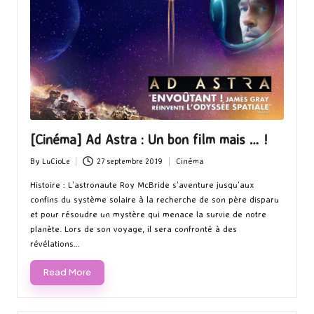
[Cinéma] Ad Astra : Un bon film mais … !
By
LuCioLe
27 septembre 2019
Cinéma
Posted
Posted
by
in
Histoire : L’astronaute Roy McBride s’aventure jusqu’aux
confins du système solaire à la recherche de son père disparu
et pour résoudre un mystère qui menace la survie de notre
planète. Lors de son voyage, il sera confronté à des
révélations…
Read More