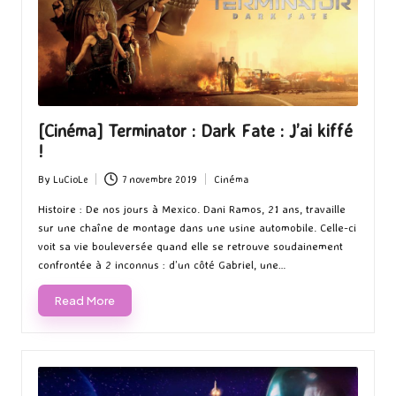
[Cinéma] Terminator : Dark Fate : J’ai kiffé
!
By
LuCioLe
7 novembre 2019
Cinéma
Posted
Posted
by
in
Histoire : De nos jours à Mexico. Dani Ramos, 21 ans, travaille
sur une chaîne de montage dans une usine automobile. Celle-ci
voit sa vie bouleversée quand elle se retrouve soudainement
confrontée à 2 inconnus : d’un côté Gabriel, une…
Read More