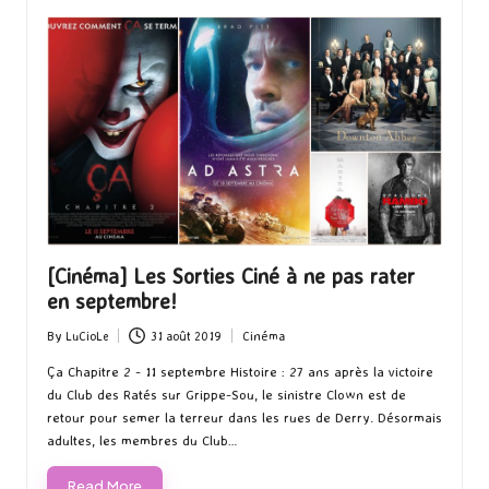
[Cinéma] Les Sorties Ciné à ne pas rater
en septembre!
By
LuCioLe
31 août 2019
Cinéma
Posted
Posted
by
in
Ça Chapitre 2 - 11 septembre Histoire : 27 ans après la victoire
du Club des Ratés sur Grippe-Sou, le sinistre Clown est de
retour pour semer la terreur dans les rues de Derry. Désormais
adultes, les membres du Club…
Read More