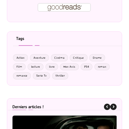
Tags
Action
Aventure
Cinéma
Critique
Drame
Film
lecture
livre
Mon Avis
PS4
roman
romance
Serie Tv
thriller
Derniers articles !