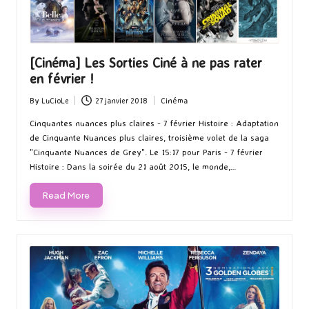
[Cinéma] Les Sorties Ciné à ne pas rater
en février !
By
LuCioLe
27 janvier 2018
Cinéma
Posted
Posted
by
in
Cinquantes nuances plus claires - 7 février Histoire : Adaptation
de Cinquante Nuances plus claires, troisième volet de la saga
"Cinquante Nuances de Grey". Le 15:17 pour Paris - 7 février
Histoire : Dans la soirée du 21 août 2015, le monde,…
Read More