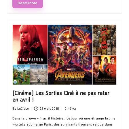
Read More
[Cinéma] Les Sorties Ciné à ne pas rater
en avril !
By
LuCioLe
25 mars 2018
Cinéma
Posted
Posted
by
in
Dans la brume - 4 avril Histoire : Le jour où une étrange brume
mortelle submerge Paris, des survivants trouvent refuge dans