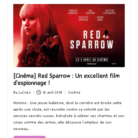
[Cinéma] Red Sparrow : Un excellent film
d’espionnage !
By
LuCioLe
16 avril 2018
Cinéma
Posted
Posted
by
in
Histoire : Une jeune ballerine, dont la carrière est brisée nette
après une chute, est recrutée contre sa volonté par les
services secrets russes. Entraînée à utiliser ses charmes et son
corps comme des armes, elle découvre l’ampleur de son
nouveau…