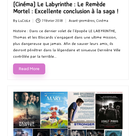
[Cinéma] Le Labyrinthe : Le Remède
Mortel : Excellente conclusion à la saga !
By
LuCioLe
7 février 2018
Avant-premières
,
Cinéma
Posted
Posted
by
in
Histoire : Dans ce dernier volet de l’épopée LE LABYRINTHE,
Thomas et les Blocards s’engagent dans une ultime mission,
plus dangereuse que jamais. Afin de sauver leurs amis, ils
devront pénétrer dans la légendaire et sinueuse Dernière Ville
contrôlée par la terrible…
Read More