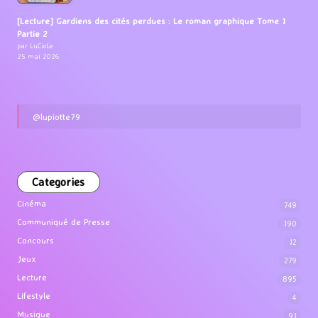
[Lecture] Gardiens des cités perdues : Le roman graphique Tome 1
Partie 2
par LuCioLe
25 mai 2026
@lupiotte79
Categories
Cinéma
749
Communiqué de Presse
190
Concours
12
Jeux
279
Lecture
895
Lifestyle
4
Musique
91