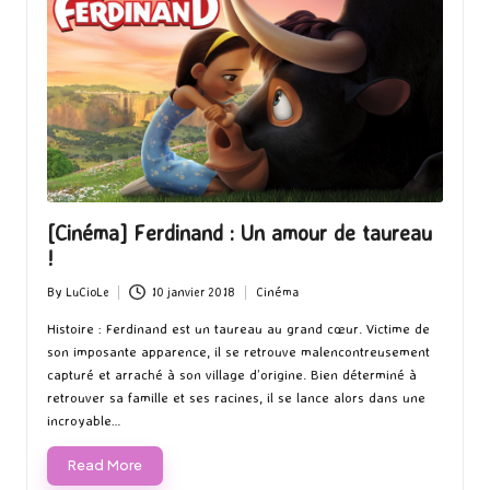
[Cinéma] Ferdinand : Un amour de taureau
!
By
LuCioLe
10 janvier 2018
Cinéma
Posted
Posted
by
in
Histoire : Ferdinand est un taureau au grand cœur. Victime de
son imposante apparence, il se retrouve malencontreusement
capturé et arraché à son village d’origine. Bien déterminé à
retrouver sa famille et ses racines, il se lance alors dans une
incroyable…
Read More