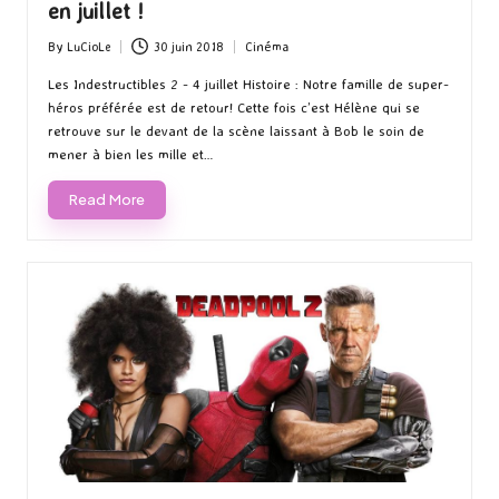
en juillet !
By
LuCioLe
30 juin 2018
Cinéma
Posted
Posted
by
in
Les Indestructibles 2 - 4 juillet Histoire : Notre famille de super-
héros préférée est de retour! Cette fois c’est Hélène qui se
retrouve sur le devant de la scène laissant à Bob le soin de
mener à bien les mille et…
Read More