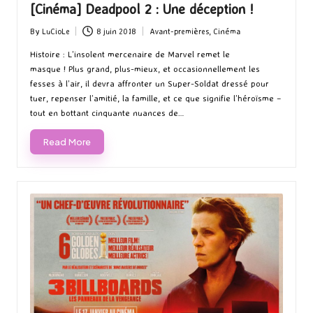
[Cinéma] Deadpool 2 : Une déception !
By
LuCioLe
8 juin 2018
Avant-premières
,
Cinéma
Posted
Posted
by
in
Histoire : L’insolent mercenaire de Marvel remet le
masque ! Plus grand, plus-mieux, et occasionnellement les
fesses à l’air, il devra affronter un Super-Soldat dressé pour
tuer, repenser l’amitié, la famille, et ce que signifie l’héroïsme –
tout en bottant cinquante nuances de…
Read More