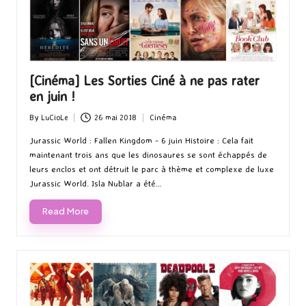
[Cinéma] Les Sorties Ciné à ne pas rater
en juin !
By
LuCioLe
26 mai 2018
Cinéma
Posted
Posted
by
in
Jurassic World : Fallen Kingdom - 6 juin Histoire : Cela fait
maintenant trois ans que les dinosaures se sont échappés de
leurs enclos et ont détruit le parc à thème et complexe de luxe
Jurassic World. Isla Nublar a été…
Read More