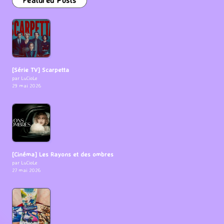
Featured Posts
[Série TV] Scarpetta
par LuCioLe
29 mai 2026
[Cinéma] Les Rayons et des ombres
par LuCioLe
27 mai 2026