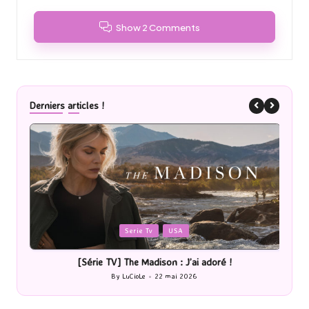
Show 2 Comments
Derniers articles !
Posted
P
Serie Tv
USA
in
i
ique
[Série TV] The Madison : J’ai adoré !
By
LuCioLe
22 mai 2026
Posted
by