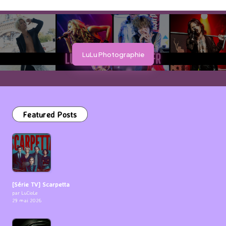
LuLu Photographie
Featured Posts
[Série TV] Scarpetta
par LuCioLe
29 mai 2026