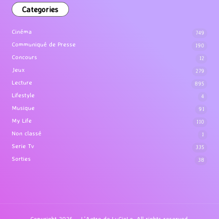
Categories
Cinéma
749
Communiqué de Presse
190
Concours
12
Jeux
279
Lecture
895
Lifestyle
4
Musique
91
My Life
110
Non classé
1
Serie Tv
335
Sorties
38
Copyright 2026 — L'Antre de LuCioLe. All rights reserved.