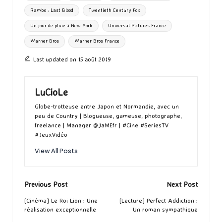
Rambo : Last Blood
Twentieth Century Fox
Un jour de pluie à New York
Universal Pictures France
Warner Bros
Warner Bros France
Last updated on 15 août 2019
LuCioLe
Globe-trotteuse entre Japon et Normandie, avec un
peu de Country | Blogueuse, gameuse, photographe,
freelance | Manager @JaMEfr | #Cine #SeriesTV
#JeuxVidéo
View All Posts
Post
Previous Post
Next Post
navigation
[Cinéma] Le Roi Lion : Une
[Lecture] Perfect Addiction :
réalisation exceptionnelle
Un roman sympathique