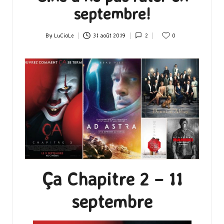
septembre!
By
LuCioLe
31 août 2019
2
0
Posted
by
Ça Chapitre 2 – 11
septembre