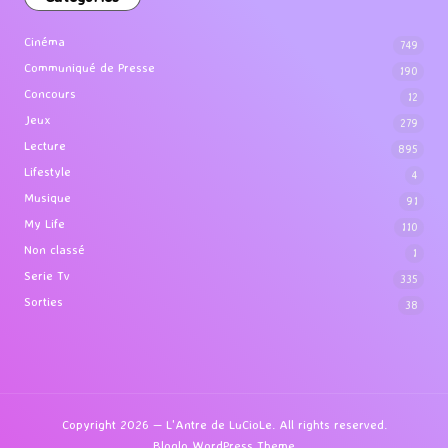
Cinéma
749
Communiqué de Presse
190
Concours
12
Jeux
279
Lecture
895
Lifestyle
4
Musique
91
My Life
110
Non classé
1
Serie Tv
335
Sorties
38
Copyright 2026 — L'Antre de LuCioLe. All rights reserved.
Bloglo WordPress Theme