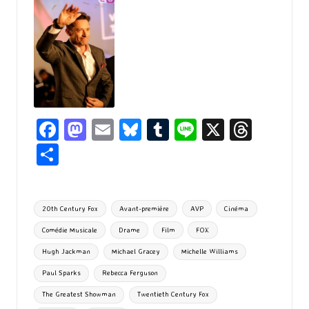
Fa
M
E
Bl
T
Li
X
T
ce
as
m
u
u
n
hr
P
b
to
ai
es
m
e
ea
ar
o
d
l
ky
bl
ds
ta
Tags:
20th Century Fox
Avant-première
AVP
Cinéma
o
o
r
g
Comédie Musicale
Drame
Film
FOX
k
n
er
Hugh Jackman
Michael Gracey
Michelle Williams
Paul Sparks
Rebecca Ferguson
The Greatest Showman
Twentieth Century Fox