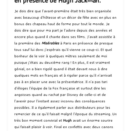
en présence de Hugh Jackman.
Je dois dire que l’avant-première était très bien organisée
avec beaucoup d’hôtesse et un décor de fête avec en plus en
bonus des chapeau haut de forme pour tout le monde. Je
dois dire que pour ma part je l’adore depuis des années et
encore plus quand il chante dans ses films. J’avait assistée à
la première des
Misérables
à Paris en présence de presque
tous sauf lui donc j’espérais qu’il vienne ce coup-ci. Et quel
bonheur de le voir à quelques mètres seulement de moi
puisque j’étais au deuxième rang ! En plus, il est vraiment
génial, on a bien rigolé quand il était devant nous à dire
quelques mots en français et à rigoler parce qu’il n’arrivait
pas à en placer une avec la présentatrice. Il n’a pas tari
d’éloges l’équipe de la Fox française et surtout dire les
angoisses quand au rachat par Disney de celle-ci et de
l’avenir pour l’instant assez inconnu des conséquences
possibles. Il a également parler aux distributeurs pour les
remercier de ce qu’il faisait malgré l’époque du streaming. Un
très bon moment convivial et
Hugh
avait un énorme sourire
qui faisait plaisir à voir. Final en confettis avec deux canons