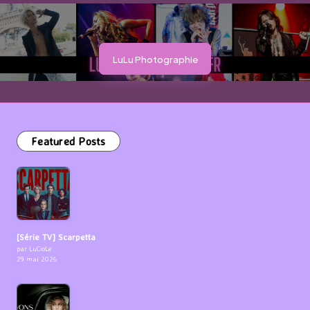
LuLu Photographie
Featured Posts
[Série TV] Scarpetta
par LuCioLe
29 mai 2026