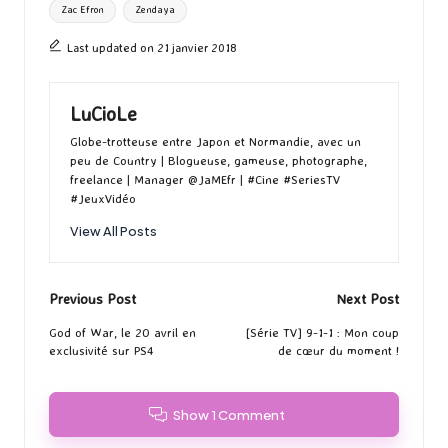
Zac Efron
Zendaya
Last updated on 21 janvier 2018
LuCioLe
Globe-trotteuse entre Japon et Normandie, avec un
peu de Country | Blogueuse, gameuse, photographe,
freelance | Manager @JaMEfr | #Cine #SeriesTV
#JeuxVidéo
View All Posts
Post
Previous Post
Next Post
navigation
God of War, le 20 avril en
[Série TV] 9-1-1 : Mon coup
exclusivité sur PS4
de cœur du moment !
Show 1 Comment