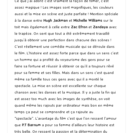
Ce que j’ai adoré c’est vraiment la façon de filmer, c’est
assez magique ! Les images sont magnifiques, les couleurs
aussi et la mise en scène est juste parfaite ! Mention spéciale
à la danse entre
Hugh Jackman
et
Michelle Williams
sur le
toit mais également à celle entre
Zac Efron
et
Zendaya
avec
le trapèze. On sent que tout a été extrêmement travaillé
jusqu’à obtenir une perfection dans chacune des scènes !
C’est réellement une comédie musicale qui se déroule dans
le film. L’histoire est assez forte parce que dans un sens c’est
un homme qui a profité du voyeurisme des gens pour se
faire sa fortune et réussir à obtenir ce qu’il a toujours rêvé
pour sa femme et ses filles. Mais dans un sens c’est quand
même sa famille tous ces gens avec qui il a monté le
spectacle. La mise en scène est excellente sur chaque
chanson avec les danses et la musique. Il y a juste la fin qui
est assez too much avec les images de synthèse, on voit
quand même les rajouts par ordinateur mais bon en même
temps ça peut se comprendre et ça rajoute au
“spectacle”. L’avantage du film c’est que l’on ressent l’amour
que
P.T Barnum
a pour sa femme d’ailleurs leur histoire est
très belle. On ressent la passion et la détermination du