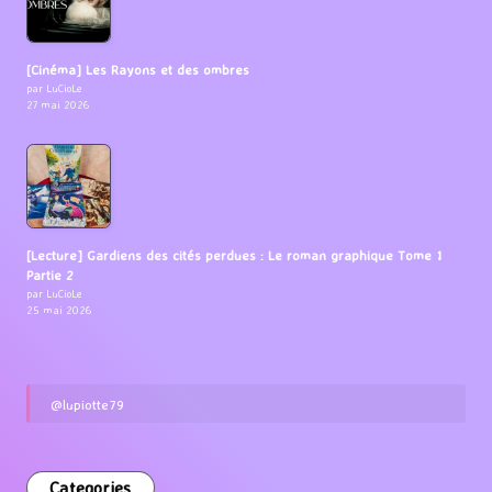
[Cinéma] Les Rayons et des ombres
par LuCioLe
27 mai 2026
[Lecture] Gardiens des cités perdues : Le roman graphique Tome 1
Partie 2
par LuCioLe
25 mai 2026
@lupiotte79
Categories