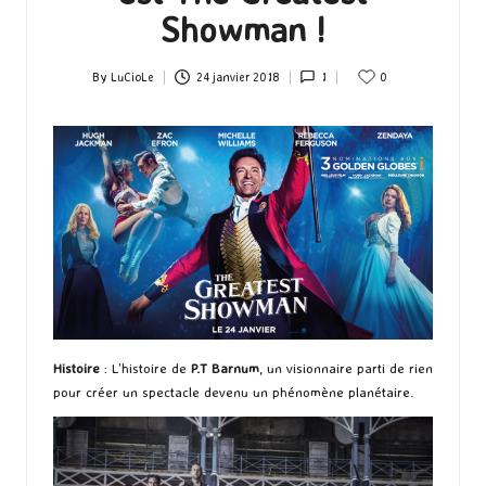
Showman !
By
LuCioLe
24 janvier 2018
1
0
Posted
by
Histoire
: L’histoire de
P.T Barnum
, un visionnaire parti de rien
pour créer un spectacle devenu un phénomène planétaire.