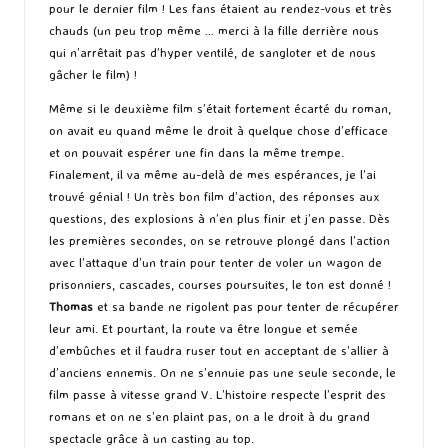
pour le dernier film ! Les fans étaient au rendez-vous et très
chauds (un peu trop même … merci à la fille derrière nous
qui n’arrêtait pas d’hyper ventilé, de sangloter et de nous
gâcher le film) !
Même si le deuxième film s’était fortement écarté du roman,
on avait eu quand même le droit à quelque chose d’efficace
et on pouvait espérer une fin dans la même trempe.
Finalement, il va même au-delà de mes espérances, je l’ai
trouvé génial ! Un très bon film d’action, des réponses aux
questions, des explosions à n’en plus finir et j’en passe. Dès
les premières secondes, on se retrouve plongé dans l’action
avec l’attaque d’un train pour tenter de voler un wagon de
prisonniers, cascades, courses poursuites, le ton est donné !
Thomas
et sa bande ne rigolent pas pour tenter de récupérer
leur ami. Et pourtant, la route va être longue et semée
d’embûches et il faudra ruser tout en acceptant de s’allier à
d’anciens ennemis. On ne s’ennuie pas une seule seconde, le
film passe à vitesse grand V. L’histoire respecte l’esprit des
romans et on ne s’en plaint pas, on a le droit à du grand
spectacle grâce à un casting au top.