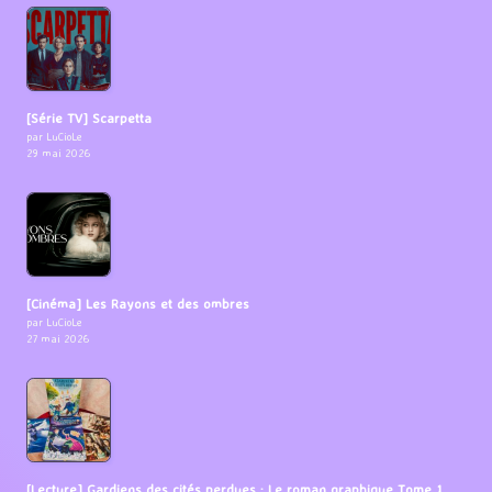
[Série TV] Scarpetta
par LuCioLe
29 mai 2026
[Cinéma] Les Rayons et des ombres
par LuCioLe
27 mai 2026
[Lecture] Gardiens des cités perdues : Le roman graphique Tome 1