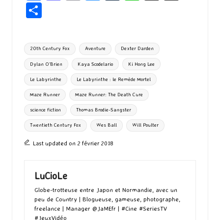
ce
as
m
u
u
n
hr
P
b
to
ai
es
m
e
ea
ar
o
d
l
ky
bl
ds
ta
Tags:
20th Century Fox
Aventure
Dexter Darden
o
o
r
g
Dylan O'Brien
Kaya Scodelario
Ki Hong Lee
k
n
er
Le Labyrinthe
Le Labyrinthe : le Remède Mortel
Maze Runner
Maze Runner: The Death Cure
science fiction
Thomas Brodie-Sangster
Twentieth Century Fox
Wes Ball
Will Poulter
Last updated on 2 février 2018
LuCioLe
Globe-trotteuse entre Japon et Normandie, avec un
peu de Country | Blogueuse, gameuse, photographe,
freelance | Manager @JaMEfr | #Cine #SeriesTV
#JeuxVidéo