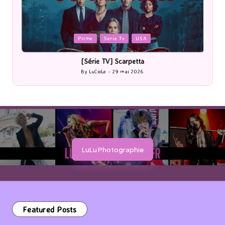
Posted
P
Prime
Serie Tv
USA
in
i
[Série TV] Scarpetta
By
LuCioLe
29 mai 2026
Posted
by
LuLu Photographie
Featured Posts