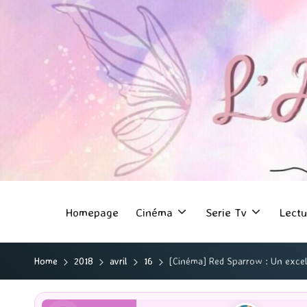
Homepage
Cinéma
Serie Tv
Lectu
Home
2018
avril
16
[Cinéma] Red Sparrow : Un excell