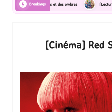
Breakings
 ombres
[Lecture] Gardiens des cités perdues : Le r
[Cinéma] Red S