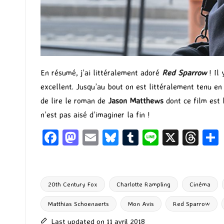
En résumé, j’ai littéralement adoré
Red Sparrow
! Il 
excellent. Jusqu’au bout on est littéralement tenu en
de lire le roman de
Jason Matthews
dont ce film est l
n’est pas aisé d’imaginer la fin !
Fa
M
E
Bl
T
Li
X
T
ce
as
m
u
u
n
hr
b
to
ai
es
m
e
ea
o
d
l
ky
bl
ds
20th Century Fox
Charlotte Rampling
Cinéma
o
o
r
Matthias Schoenaerts
Mon Avis
Red Sparrow
Tags:
k
n
Last updated on 11 avril 2018