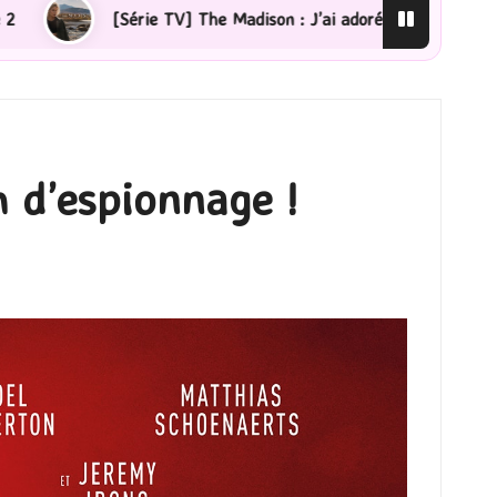
 : J’ai adoré !
[Lecture] La femme de ménage : J’ai s
 d’espionnage !