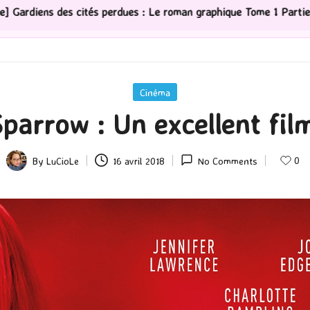
oman graphique Tome 1 Partie 2
[Série TV] The Madison
Posted
Cinéma
in
parrow : Un excellent film
0
By
LuCioLe
16 avril 2018
No Comments
Posted
by