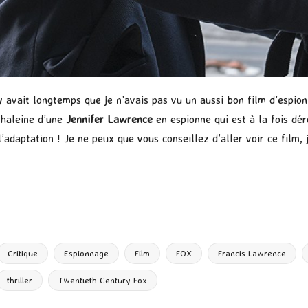
y avait longtemps que je n’avais pas vu un aussi bon film d’espio
 haleine d’une
Jennifer Lawrence
en espionne qui est à la fois dé
’adaptation ! Je ne peux que vous conseillez d’aller voir ce film, j
P
ar
ta
g
Critique
Espionnage
Film
FOX
Francis Lawrence
er
thriller
Twentieth Century Fox