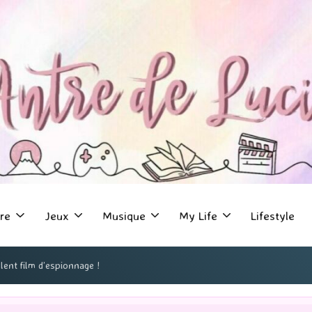
re
Jeux
Musique
My Life
Lifestyle
ent film d’espionnage !