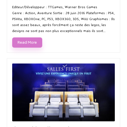
Posted
Posted
by
in
Editeur/Développeur : TTGames, Warner Bros Games
Genre : Action, Aventure Sortie : 28 juin 2016 Plateformes : PS4,
PSVita, XBOXOne, PC, PS3, XBOX360, 3DS, WiiU Graphismes : Ils
sont assez beaux, après forcément ça reste des legos, les
designs ne sont pas non plus exceptionnels mais ils sont…
Read More