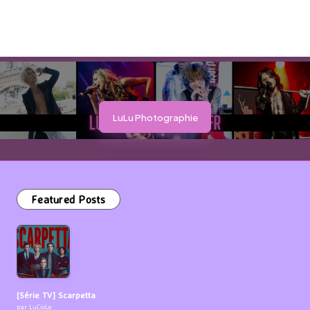
LuLu Photographie
Featured Posts
[Série TV] Scarpetta
par LuCioLe