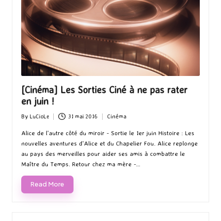
[Cinéma] Les Sorties Ciné à ne pas rater
en juin !
By
LuCioLe
31 mai 2016
Cinéma
Posted
Posted
by
in
Alice de l'autre côté du miroir - Sortie le 1er juin Histoire : Les
nouvelles aventures d'Alice et du Chapelier Fou. Alice replonge
au pays des merveilles pour aider ses amis à combattre le
Maître du Temps. Retour chez ma mère -…
Read More