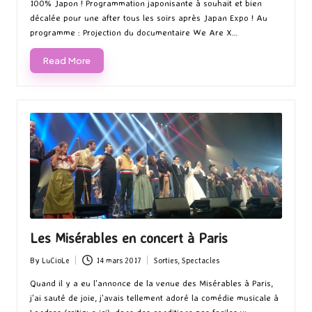
100% Japon ! Programmation japonisante à souhait et bien
décalée pour une after tous les soirs après Japan Expo ! Au
programme : Projection du documentaire We Are X…
Read More
Les Misérables en concert à Paris
By
LuCioLe
14 mars 2017
Sorties
,
Spectacles
Posted
Posted
by
in
Quand il y a eu l'annonce de la venue des Misérables à Paris,
j'ai sauté de joie, j'avais tellement adoré la comédie musicale à