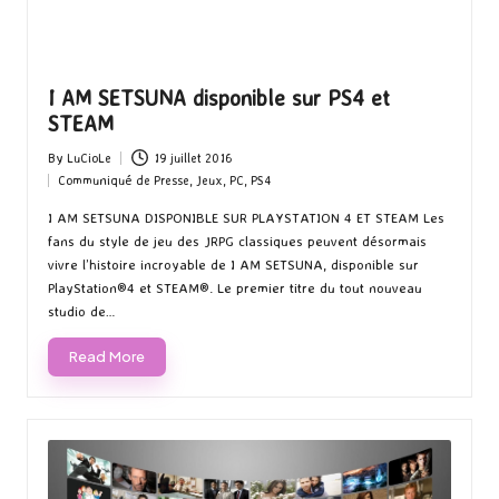
I AM SETSUNA disponible sur PS4 et
STEAM
By
LuCioLe
19 juillet 2016
Posted
Communiqué de Presse
,
Jeux
,
PC
,
PS4
by
Posted
in
I AM SETSUNA DISPONIBLE SUR PLAYSTATION 4 ET STEAM Les
fans du style de jeu des JRPG classiques peuvent désormais
vivre l’histoire incroyable de I AM SETSUNA, disponible sur
PlayStation®4 et STEAM®. Le premier titre du tout nouveau
studio de…
Read More