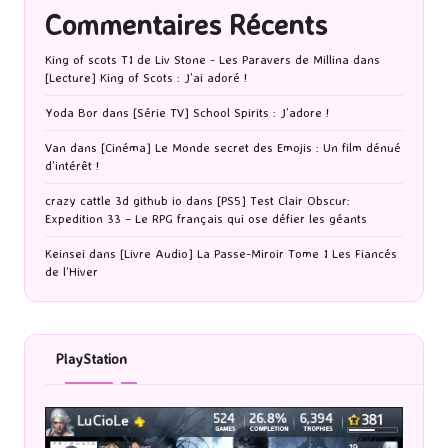
Commentaires Récents
King of scots T1 de Liv Stone - Les Paravers de Millina
dans
[Lecture] King of Scots : J’ai adoré !
Yoda Bor
dans
[Série TV] School Spirits : J’adore !
Van
dans
[Cinéma] Le Monde secret des Emojis : Un film dénué
d’intérêt !
crazy cattle 3d github io
dans
[PS5] Test Clair Obscur:
Expedition 33 – Le RPG français qui ose défier les géants
Keinsei
dans
[Livre Audio] La Passe-Miroir Tome 1 Les Fiancés
de l’Hiver
PlayStation