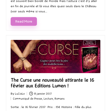
est souvent bien bondé de monde mais l'astuce c'est d'y aller
en fin de journée et là vous êtes quasi seuls dans le Château
(voir seuls même si vous…
Read More
The Curse une nouveauté attirante le 16
février aux Editions Lumen !
By
LuCioLe
8 janvier 2017
Posted
Communiqué de Presse
,
Lecture
,
Romans
by
Posted
in
Sortie : le 16 février 2017 Prix : 15€ Histoire : Fille du plus