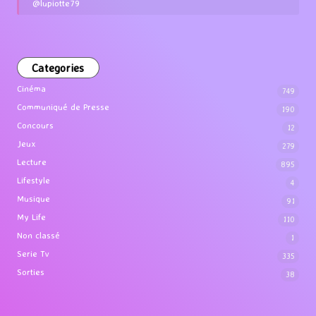
@lupiotte79
Categories
Cinéma
749
Communiqué de Presse
190
Concours
12
Jeux
279
Lecture
895
Lifestyle
4
Musique
91
My Life
110
Non classé
1
Serie Tv
335
Sorties
38