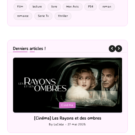
Film
lecture
livre
Mon Avis
PS4
roman
romance
Serie Tv
thriller
Derniers articles !
Posted
P
Cinéma
in
i
[Cinéma] Les Rayons et des ombres
[Le
By
LuCioLe
27 mai 2026
Posted
by