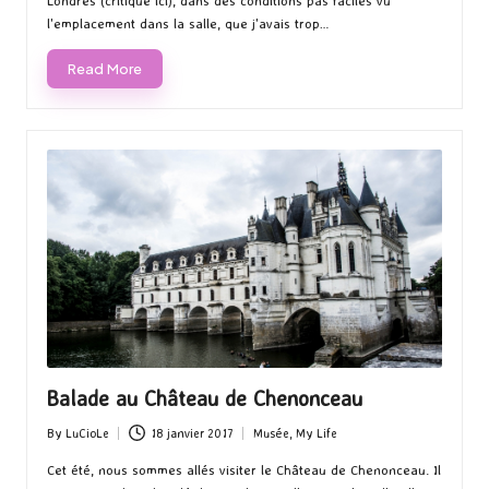
Londres (critique ici), dans des conditions pas faciles vu
l'emplacement dans la salle, que j'avais trop…
Read More
Balade au Château de Chenonceau
By
LuCioLe
18 janvier 2017
Musée
,
My Life
Posted
Posted
by
in
Cet été, nous sommes allés visiter le Château de Chenonceau. Il