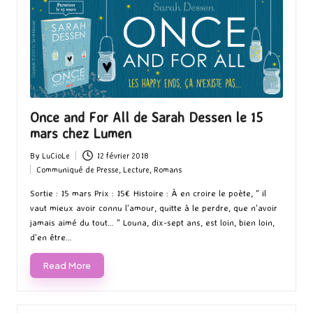
Once and For All de Sarah Dessen le 15
mars chez Lumen
By
LuCioLe
12 février 2018
Posted
Communiqué de Presse
,
Lecture
,
Romans
by
Posted
in
Sortie : 15 mars Prix : 15€ Histoire : À en croire le poète, " il
vaut mieux avoir connu l'amour, quitte à le perdre, que n'avoir
jamais aimé du tout… " Louna, dix-sept ans, est loin, bien loin,
d'en être…
Read More