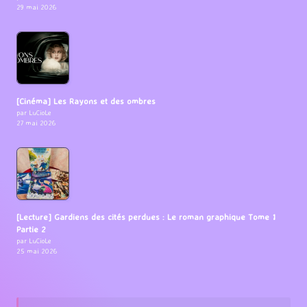
29 mai 2026
[Cinéma] Les Rayons et des ombres
par LuCioLe
27 mai 2026
[Lecture] Gardiens des cités perdues : Le roman graphique Tome 1
Partie 2
par LuCioLe
25 mai 2026