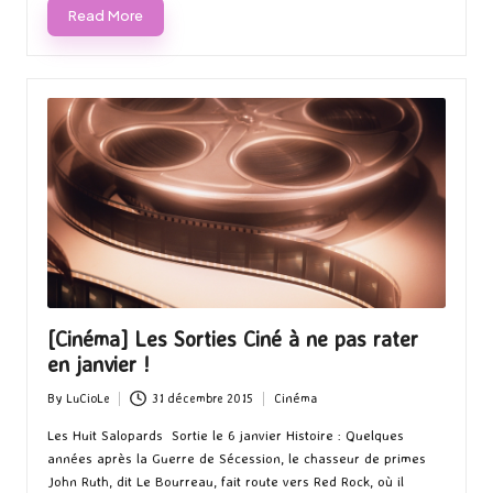
Read More
[Cinéma] Les Sorties Ciné à ne pas rater
en janvier !
By
LuCioLe
31 décembre 2015
Cinéma
Posted
Posted
by
in
Les Huit Salopards Sortie le 6 janvier Histoire : Quelques
années après la Guerre de Sécession, le chasseur de primes
John Ruth, dit Le Bourreau, fait route vers Red Rock, où il