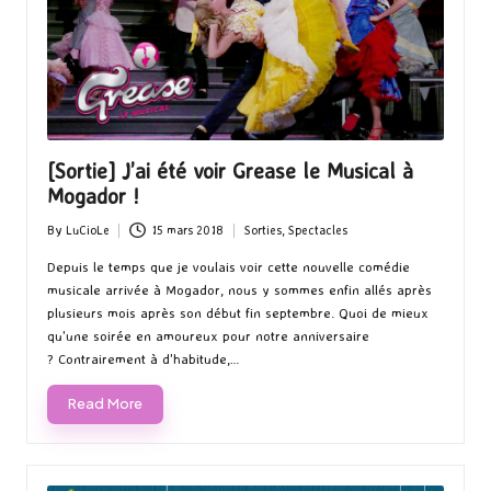
[Sortie] J’ai été voir Grease le Musical à
Mogador !
By
LuCioLe
15 mars 2018
Sorties
,
Spectacles
Posted
Posted
by
in
Depuis le temps que je voulais voir cette nouvelle comédie
musicale arrivée à Mogador, nous y sommes enfin allés après
plusieurs mois après son début fin septembre. Quoi de mieux
qu'une soirée en amoureux pour notre anniversaire
? Contrairement à d'habitude,…
Read More