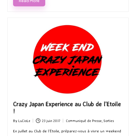
Read More
Crazy Japan Experience au Club de l’Etoile
!
By
LuCioLe
23 juin 2017
Communiqué de Presse
,
Sorties
Posted
Posted
by
in
En juillet au Club de l’Étoile, préparez-vous à vivre un weekend