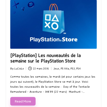
[PlayStation] Les nouveautés de la
semaine sur le PlayStation Store
By
LuCioLe
22 mars 2016
Jeux
,
PS Vita
,
PS3
,
PS4
Posted
Posted
by
in
Comme toutes les semaines, le mardi (et pour certains jeux les
jours qui suivent), le PlayStation Store se met à jour. Voici
toutes les nouveautés de la semaine : Day of the Tentacle
Remastered - Aventure - 14€99 (22 mars) Manhunt -…
Read More