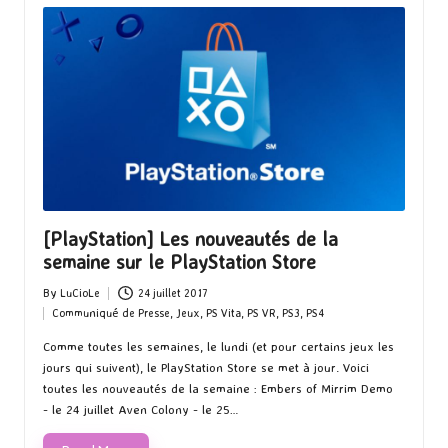
[PlayStation] Les nouveautés de la
semaine sur le PlayStation Store
By
LuCioLe
24 juillet 2017
Posted
Communiqué de Presse
,
Jeux
,
PS Vita
,
PS VR
,
PS3
,
PS4
by
Posted
in
Comme toutes les semaines, le lundi (et pour certains jeux les
jours qui suivent), le PlayStation Store se met à jour. Voici
toutes les nouveautés de la semaine : Embers of Mirrim Demo
- le 24 juillet Aven Colony - le 25…