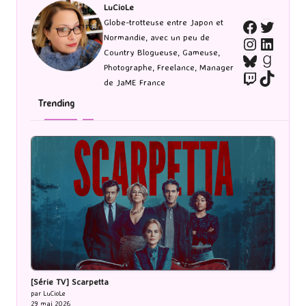
LuCioLe
Twitte
Globe-trotteuse entre Japon et
Faceboo
Normandie, avec un peu de
Instagra
Linked
Country Blogueuse, Gameuse,
Bluesky
Goodr
Photographe, Freelance, Manager
Twitch
TikTo
de JaME France
Trending
[Série TV] Scarpetta
par LuCioLe
29 mai 2026