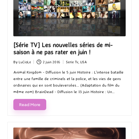
[Série TV] Les nouvelles séries de mi-
saison à ne pas rater en juin !
By
LuCioLe
2 juin 2016
Serie Tv
,
USA
Posted
Posted
by
in
Animal Kingdom - Diffusion le 5 juin Histoire : L'intense bataille
entre une famille de criminels et la police, et les vies de gens
ordinaires qui en sont bouleversées... (Adaptation du film du
même nom) BrainDead - Diffusion le 13 juin Histoire : Un…
Read More