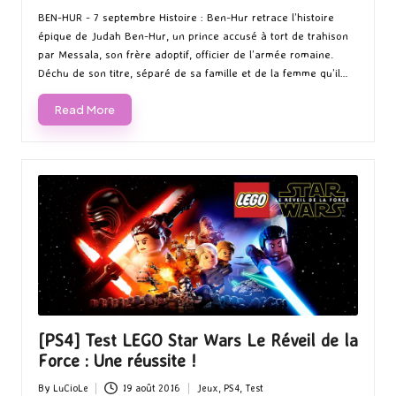
by
in
BEN-HUR - 7 septembre Histoire : Ben-Hur retrace l’histoire
épique de Judah Ben-Hur, un prince accusé à tort de trahison
par Messala, son frère adoptif, officier de l’armée romaine.
Déchu de son titre, séparé de sa famille et de la femme qu’il…
Read More
[PS4] Test LEGO Star Wars Le Réveil de la
Force : Une réussite !
By
LuCioLe
19 août 2016
Jeux
,
PS4
,
Test