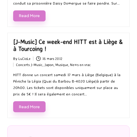
conduit sa prisonnière Daisy Domergue se faire pendre. Sur…
Read More
[J-Music] Ce week-end HITT est à Liège &
à Tourcoing !
By
LuCioLe
16 mars 2012
Posted
Concerts J-Music
,
Japon
,
Musique
,
News en vrac
by
Posted
in
HITT donne un concert samedi 17 mars à Liège (Belgique) à la
Péniche la Légia (Quai du Barbou B-4020 Liège)à partir de
20h00. Les tickets sont disponibles uniquement sur place au
prix de 5€ ! Il sera également en concert…
Read More