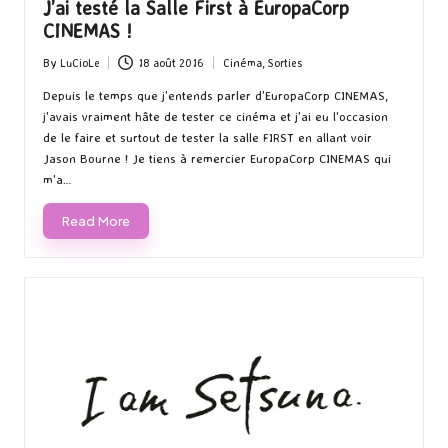
J’ai testé la Salle First à EuropaCorp
CINEMAS !
By
LuCioLe
18 août 2016
Cinéma
,
Sorties
Posted
Posted
by
in
Depuis le temps que j'entends parler d'EuropaCorp CINEMAS,
j'avais vraiment hâte de tester ce cinéma et j'ai eu l'occasion
de le faire et surtout de tester la salle FIRST en allant voir
Jason Bourne ! Je tiens à remercier EuropaCorp CINEMAS qui
m'a…
Read More