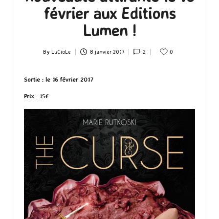
février aux Editions
Lumen !
By
LuCioLe
8 janvier 2017
2
0
Posted
by
Sortie : le 16 février 2017
Prix
: 15€