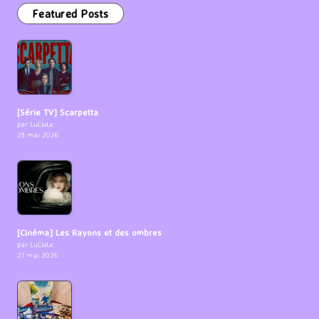
Featured Posts
[Série TV] Scarpetta
par LuCioLe
29 mai 2026
[Cinéma] Les Rayons et des ombres
par LuCioLe
27 mai 2026