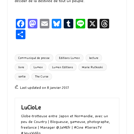
décider de la destinée de tout un peuple.
Fa
M
E
Bl
T
Li
X
T
ce
as
m
u
u
n
hr
P
b
to
ai
es
m
e
ea
ar
o
d
l
ky
bl
ds
ta
Tags:
Communiqué de presse
Editions Lumen
lecture
o
o
r
g
livre
Lumen
Lumen Editions
Marie Rutkoski
k
n
er
sortie
The Curse
Last updated on 8 janvier 2017
LuCioLe
Globe-trotteuse entre Japon et Normandie, avec un
peu de Country | Blogueuse, gameuse, photographe,
freelance | Manager @JaMEfr | #Cine #SeriesTV
#JeuxVidéo