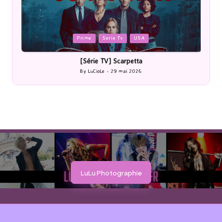
Posted
P
Prime
Serie Tv
USA
in
i
[Série TV] Scarpetta
By
LuCioLe
29 mai 2026
Posted
by
LuLu Photographie