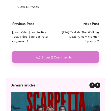
View All Posts
Post
Previous Post
Next Post
navigation
[Jeux Vidéo] Les Sorties
[PS4] Test de The Walking
Jeux Vidéo à ne pas rater
Dead A New Frontier
en janvier !
Episode 2
Show 2 Comments
Derniers articles !