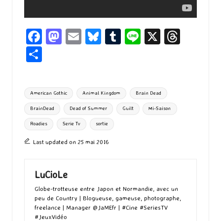
Fa
M
E
Bl
T
Li
X
T
ce
as
m
u
u
n
hr
P
b
to
ai
es
m
e
ea
ar
o
d
l
ky
bl
ds
ta
Tags:
American Gothic
Animal Kingdom
Brain Dead
o
o
r
g
BrainDead
Dead of Summer
Guilt
Mi-Saison
k
n
er
Roadies
Serie Tv
sortie
Last updated on 25 mai 2016
LuCioLe
Globe-trotteuse entre Japon et Normandie, avec un
peu de Country | Blogueuse, gameuse, photographe,
freelance | Manager @JaMEfr | #Cine #SeriesTV
#JeuxVidéo