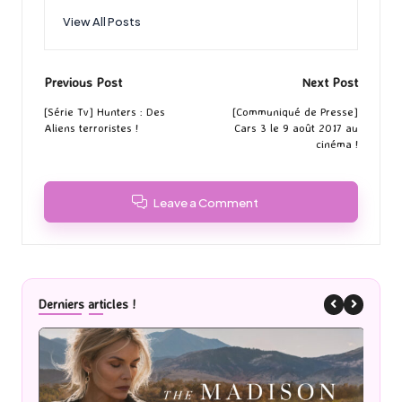
View All Posts
Post
Previous Post
Next Post
navigation
[Série Tv] Hunters : Des
[Communiqué de Presse]
Aliens terroristes !
Cars 3 le 9 août 2017 au
cinéma !
Leave a Comment
Derniers articles !