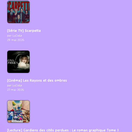
[Série TV] Scarpetta
par LuCioLe
29 mai 2026
[Cinéma] Les Rayons et des ombres
par LuCioLe
27 mai 2026
[Lecture] Gardiens des cités perdues : Le roman graphique Tome 1