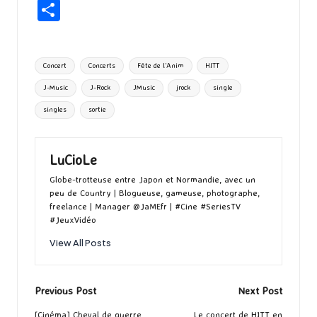
ce
as
m
u
u
n
hr
P
b
to
ai
es
m
e
ea
ar
o
d
l
ky
bl
ds
ta
Tags:
Concert
Concerts
Fête de l'Anim
HITT
o
o
r
g
J-Music
J-Rock
JMusic
jrock
single
k
n
er
singles
sortie
LuCioLe
Globe-trotteuse entre Japon et Normandie, avec un
peu de Country | Blogueuse, gameuse, photographe,
freelance | Manager @JaMEfr | #Cine #SeriesTV
#JeuxVidéo
View All Posts
Post
Previous Post
Next Post
[Cinéma] Cheval de guerre
Le concert de HITT en