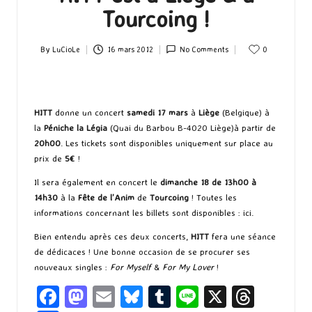
Tourcoing !
By
LuCioLe
16 mars 2012
No Comments
0
Posted
by
HITT
donne un concert
samedi 17 mars
à
Liège
(Belgique) à
la
Péniche la Légia
(Quai du Barbou B-4020 Liège)à partir de
20h00
. Les tickets sont disponibles uniquement sur place au
prix de
5€
!
Il sera également en concert le
dimanche 18 de 13h00 à
14h30
à la
Fête de l’Anim
de
Tourcoing
! Toutes les
informations concernant les billets sont disponibles :
ici
.
Bien entendu après ces deux concerts,
HITT
fera une séance
de dédicaces ! Une bonne occasion de se procurer ses
nouveaux singles :
For Myself
&
For My Lover
!
Fa
M
E
Bl
T
Li
X
T