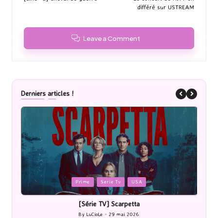
navigation
différé sur USTREAM
Leave a Comment
Derniers articles !
Posted
P
Cinéma
in
i
[Cinéma] Les Rayons et des ombres
[Le
By
LuCioLe
27 mai 2026
Posted