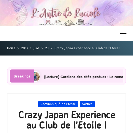
Home
2017
juin
23
Crazy Japan Experience au Club de l’Etoile !
Breakings
ombres
[Lecture] Gardiens des cités perdues : Le roman graphique T
Posted
Communiqué de Presse
Sorties
in
Crazy Japan Experience
au Club de l’Etoile !