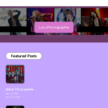
LuLu Photographie
Featured Posts
[Série TV] Scarpetta
par LuCioLe
29 mai 2026