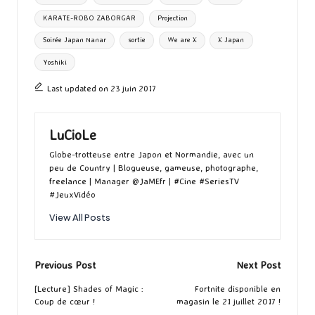
KARATE-ROBO ZABORGAR
Projection
Soirée Japan Nanar
sortie
We are X
X Japan
Yoshiki
Last updated on 23 juin 2017
LuCioLe
Globe-trotteuse entre Japon et Normandie, avec un
peu de Country | Blogueuse, gameuse, photographe,
freelance | Manager @JaMEfr | #Cine #SeriesTV
#JeuxVidéo
View All Posts
Post
Previous Post
Next Post
navigation
[Lecture] Shades of Magic :
Fortnite disponible en
Coup de cœur !
magasin le 21 juillet 2017 !