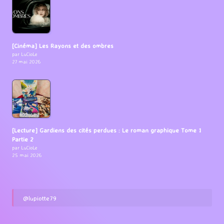
[Cinéma] Les Rayons et des ombres
par LuCioLe
27 mai 2026
[Lecture] Gardiens des cités perdues : Le roman graphique Tome 1
Partie 2
par LuCioLe
25 mai 2026
@lupiotte79