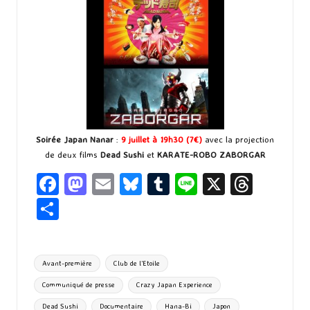
Soirée Japan Nanar
:
9 juillet à 19h30 (7€)
avec la projection
de deux films
Dead Sushi
et
KARATE-ROBO ZABORGAR
Fa
M
E
Bl
T
Li
X
T
ce
as
m
u
u
n
hr
P
b
to
ai
es
m
e
ea
ar
o
d
l
ky
bl
ds
ta
Tags:
Avant-première
Club de l'Etoile
o
o
r
g
Communiqué de presse
Crazy Japan Experience
k
n
er
Dead Sushi
Documentaire
Hana-Bi
Japon