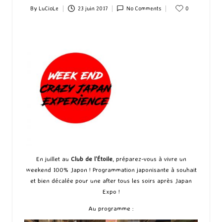
By
LuCioLe
23 juin 2017
No Comments
0
Posted
by
En juillet au
Club de l’Étoile
, préparez-vous à vivre un
weekend 100% Japon ! Programmation japonisante à souhait
et bien décalée pour une after tous les soirs après Japan
Expo !
Au programme :