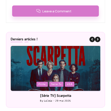
Leave a Comment
Derniers articles !
Posted
P
Prime
Serie Tv
USA
in
i
[Série TV] Scarpetta
By
LuCioLe
29 mai 2026
Posted
by