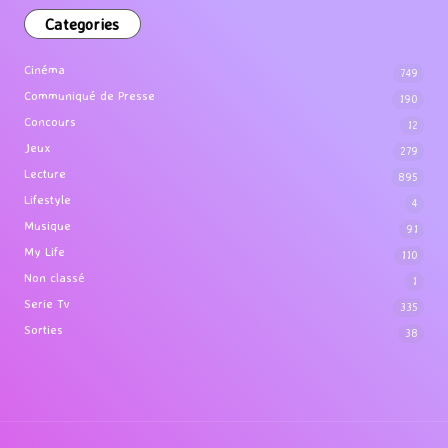
Categories
Cinéma
749
Communiqué de Presse
190
Concours
12
Jeux
279
Lecture
895
Lifestyle
4
Musique
91
My Life
110
Non classé
1
Serie Tv
335
Sorties
38