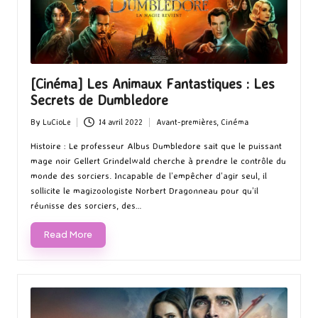
[Cinéma] Les Animaux Fantastiques : Les
Secrets de Dumbledore
By
LuCioLe
14 avril 2022
Avant-premières
,
Cinéma
Posted
Posted
by
in
Histoire : Le professeur Albus Dumbledore sait que le puissant
mage noir Gellert Grindelwald cherche à prendre le contrôle du
monde des sorciers. Incapable de l’empêcher d’agir seul, il
sollicite le magizoologiste Norbert Dragonneau pour qu’il
réunisse des sorciers, des…
Read More