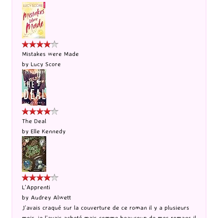
Mistakes were Made
by
Lucy Score
The Deal
by
Elle Kennedy
L'Apprenti
by
Audrey Alwett
J’avais craqué sur la couverture de ce roman il y a plusieurs
mois, je l’avais acheté mais comme beaucoup de mes romans il