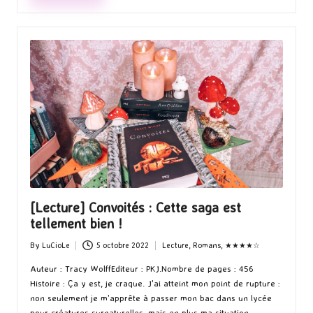
[Lecture] Convoités : Cette saga est
tellement bien !
By
LuCioLe
5 octobre 2022
Lecture
,
Romans
,
★★★★☆
Posted
Posted
by
in
Auteur : Tracy WolffEditeur : PKJ.Nombre de pages : 456
Histoire : Ça y est, je craque. J'ai atteint mon point de rupture :
non seulement je m'apprête à passer mon bac dans un lycée
pour créatures surnaturelles, mais en plus ma situation