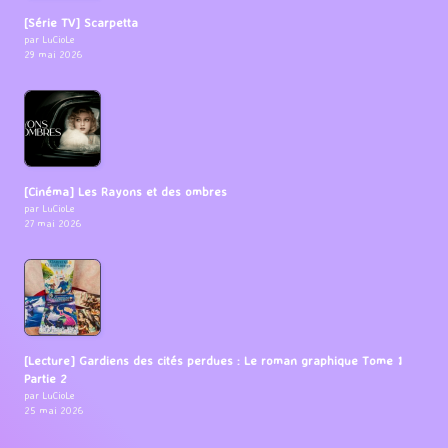
[Série TV] Scarpetta
par LuCioLe
29 mai 2026
[Cinéma] Les Rayons et des ombres
par LuCioLe
27 mai 2026
[Lecture] Gardiens des cités perdues : Le roman graphique Tome 1
Partie 2
par LuCioLe
25 mai 2026