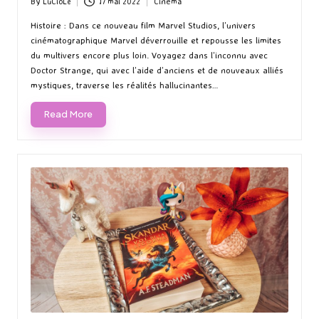
By
LuCioLe
17 mai 2022
Cinéma
Posted
Posted
by
in
Histoire : Dans ce nouveau film Marvel Studios, l’univers
cinématographique Marvel déverrouille et repousse les limites
du multivers encore plus loin. Voyagez dans l’inconnu avec
Doctor Strange, qui avec l’aide d’anciens et de nouveaux alliés
mystiques, traverse les réalités hallucinantes…
Read More