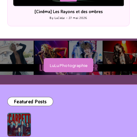
in
i
[Cinéma] Les Rayons et des ombres
[Le
By
LuCioLe
27 mai 2026
Posted
by
LuLu Photographie
Featured Posts