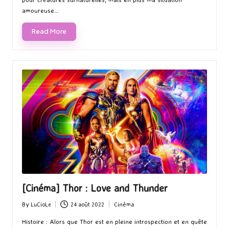
amoureuse…
Read More
[Cinéma] Thor : Love and Thunder
By
LuCioLe
24 août 2022
Cinéma
Posted
Posted
by
in
Histoire : Alors que Thor est en pleine introspection et en quête