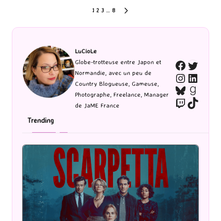
Pagination
1
2
3
…
8
NEXT
PAGE
des
publications
LuCioLe
Twitte
Globe-trotteuse entre Japon et
Faceboo
Normandie, avec un peu de
Instagra
Linked
Country Blogueuse, Gameuse,
Bluesky
Goodr
Photographe, Freelance, Manager
Twitch
TikTo
de JaME France
Trending