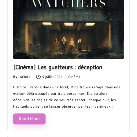
[Cinéma] Les guetteurs : déception
By
LuCioLe
9 juillet 2024
Cinéma
Posted
Posted
by
in
Histoire : Perdue dans une forêt, Mina trouve refuge dans une
maison déjà occupée par trois personnes. Elle va alors
découvrir les règles de ce lieu très secret : chaque nuit, les
habitants doivent se laisser observer par les mystérieux…
Read More