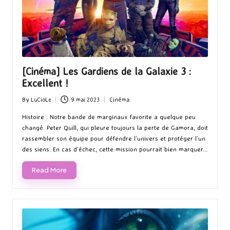
[Cinéma] Les Gardiens de la Galaxie 3 :
Excellent !
By
LuCioLe
9 mai 2023
Cinéma
Posted
Posted
by
in
Histoire : Notre bande de marginaux favorite a quelque peu
changé. Peter Quill, qui pleure toujours la perte de Gamora, doit
rassembler son équipe pour défendre l’univers et protéger l’un
des siens. En cas d’échec, cette mission pourrait bien marquer…
Read More