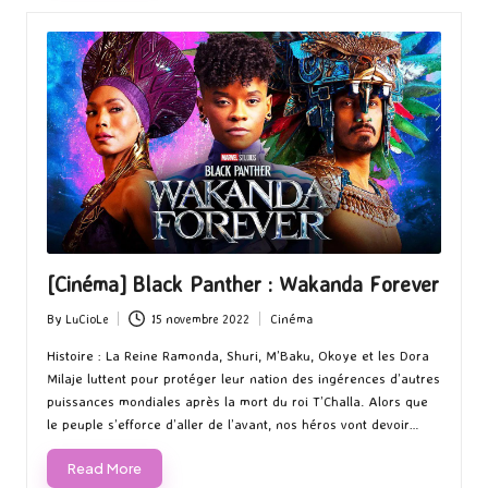
[Cinéma] Black Panther : Wakanda Forever
By
LuCioLe
15 novembre 2022
Cinéma
Posted
Posted
by
in
Histoire : La Reine Ramonda, Shuri, M’Baku, Okoye et les Dora
Milaje luttent pour protéger leur nation des ingérences d’autres
puissances mondiales après la mort du roi T’Challa. Alors que
le peuple s’efforce d’aller de l’avant, nos héros vont devoir…
Read More