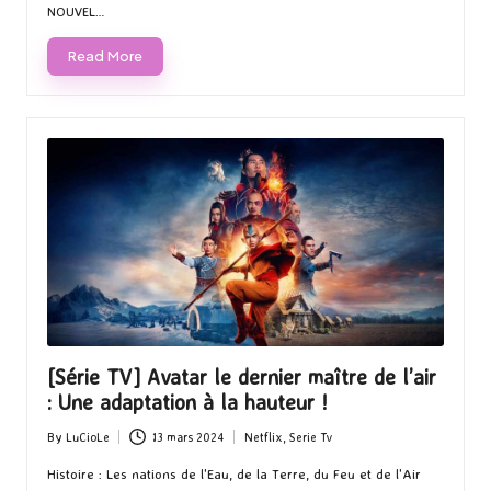
NOUVEL…
Read More
[Série TV] Avatar le dernier maître de l’air
: Une adaptation à la hauteur !
By
LuCioLe
13 mars 2024
Netflix
,
Serie Tv
Posted
Posted
by
in
Histoire : Les nations de l'Eau, de la Terre, du Feu et de l'Air