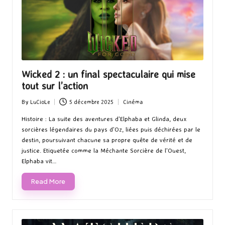
Wicked 2 : un final spectaculaire qui mise
tout sur l’action
By
LuCioLe
5 décembre 2025
Cinéma
Posted
Posted
by
in
Histoire : La suite des aventures d'Elphaba et Glinda, deux
sorcières légendaires du pays d'Oz, liées puis déchirées par le
destin, poursuivant chacune sa propre quête de vérité et de
justice. Etiquetée comme la Méchante Sorcière de l'Ouest,
Elphaba vit…
Read More