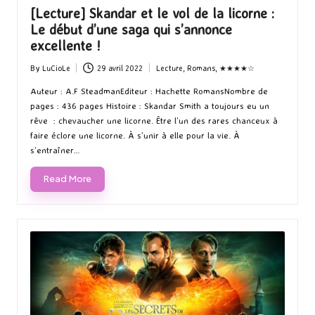
[Lecture] Skandar et le vol de la licorne :
Le début d’une saga qui s’annonce
excellente !
By
LuCioLe
29 avril 2022
Lecture
,
Romans
,
★★★★☆
Posted
Posted
by
in
Auteur : A.F SteadmanEditeur : Hachette RomansNombre de
pages : 436 pages Histoire : Skandar Smith a toujours eu un
rêve : chevaucher une licorne. Être l’un des rares chanceux à
faire éclore une licorne. À s’unir à elle pour la vie. À
s’entraîner…
Read More