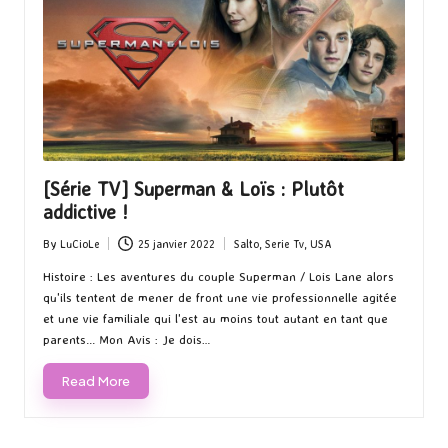
[Série TV] Superman & Loïs : Plutôt
addictive !
By
LuCioLe
25 janvier 2022
Salto
,
Serie Tv
,
USA
Posted
Posted
by
in
Histoire : Les aventures du couple Superman / Lois Lane alors
qu'ils tentent de mener de front une vie professionnelle agitée
et une vie familiale qui l'est au moins tout autant en tant que
parents... Mon Avis : Je dois…
Read More