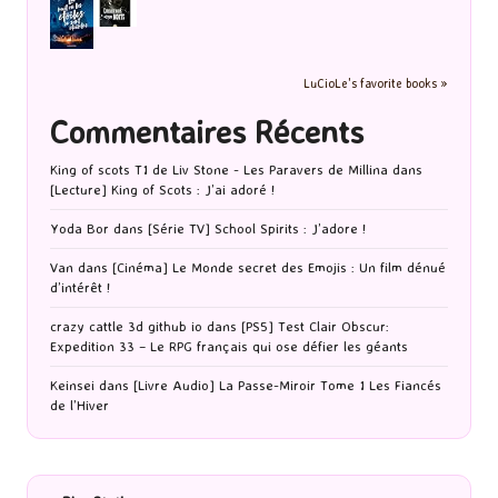
LuCioLe's favorite books »
Commentaires Récents
King of scots T1 de Liv Stone - Les Paravers de Millina
dans
[Lecture] King of Scots : J’ai adoré !
Yoda Bor
dans
[Série TV] School Spirits : J’adore !
Van
dans
[Cinéma] Le Monde secret des Emojis : Un film dénué
d’intérêt !
crazy cattle 3d github io
dans
[PS5] Test Clair Obscur:
Expedition 33 – Le RPG français qui ose défier les géants
Keinsei
dans
[Livre Audio] La Passe-Miroir Tome 1 Les Fiancés
de l’Hiver