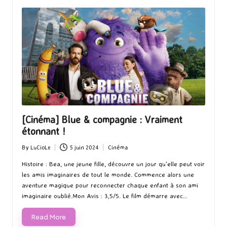
[Cinéma] Blue & compagnie : Vraiment
étonnant !
By
LuCioLe
5 juin 2024
Cinéma
Posted
Posted
by
in
Histoire : Bea, une jeune fille, découvre un jour qu'elle peut voir
les amis imaginaires de tout le monde. Commence alors une
aventure magique pour reconnecter chaque enfant à son ami
imaginaire oublié.Mon Avis : 3,5/5. Le film démarre avec…
Read More