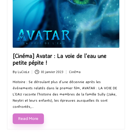
[Cinéma] Avatar : La voie de l’eau une
petite pépite !
By
LuCioLe
10 janvier 2023
Cinéma
Posted
Posted
by
in
Histoire : Se déroulant plus d’une décennie après les
événements relatés dans le premier film, AVATAR : LA VOIE DE
L’EAU raconte l'histoire des membres de la famille Sully (Jake,
Neytiri et leurs enfants), les épreuves auxquelles ils sont
confrontés,…
Read More