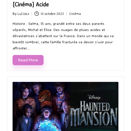
[Cinéma] Acide
By
LuCioLe
13 octobre 2023
Cinéma
Posted
Posted
by
in
Histoire : Selma, 15 ans, grandit entre ses deux parents
séparés, Michal et Élise. Des nuages de pluies acides et
dévastatrices s’abattent sur la France. Dans un monde qui va
bientôt sombrer, cette famille fracturée va devoir s’unir pour
affronter…
Read More