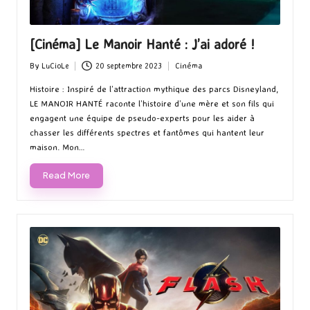
[Cinéma] Le Manoir Hanté : J’ai adoré !
By
LuCioLe
20 septembre 2023
Cinéma
Posted
Posted
by
in
Histoire : Inspiré de l’attraction mythique des parcs Disneyland,
LE MANOIR HANTÉ raconte l’histoire d’une mère et son fils qui
engagent une équipe de pseudo-experts pour les aider à
chasser les différents spectres et fantômes qui hantent leur
maison. Mon…
Read More