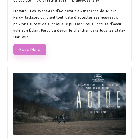
By
LuCioLe
14 février 2024
Disney+
,
Serie Tv
Posted
Posted
by
in
Histoire : Les aventures d’un demi-dieu moderne de 12 ans,
Percy Jackson, qui vient tout juste d’accepter ses nouveaux
pouvoirs surnaturels lorsque le puissant Zeus l’accuse d’avoir
volé son Éclair. Percy va devoir le chercher dans tous les États-
Unis afin…
Read More