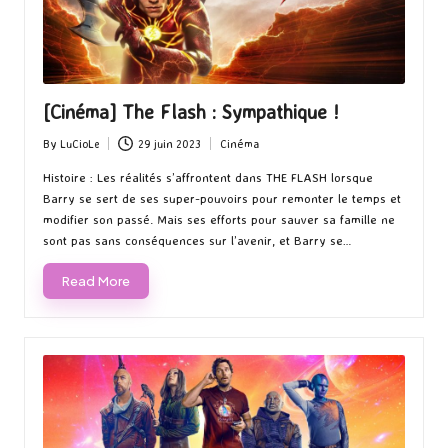
[Cinéma] The Flash : Sympathique !
By
LuCioLe
29 juin 2023
Cinéma
Posted
Posted
by
in
Histoire : Les réalités s’affrontent dans THE FLASH lorsque
Barry se sert de ses super-pouvoirs pour remonter le temps et
modifier son passé. Mais ses efforts pour sauver sa famille ne
sont pas sans conséquences sur l’avenir, et Barry se…
Read More