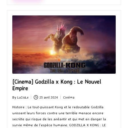
[Cinema] Godzilla x Kong : Le Nouvel
Empire
By
LuCioLe
25 avril 2024
Cinéma
Posted
Posted
by
in
Histoire : Le tout-puissant Kong et le redoutable Godzilla
unissent leurs forces contre une terrible menace encore
secrète qui risque de les anéantir et qui met en danger la
survie même de l’espèce humaine. GODZILLA X KONG : LE