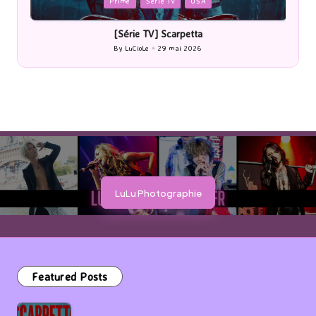
Posted
P
Prime
Serie Tv
USA
in
i
[Série TV] Scarpetta
By
LuCioLe
29 mai 2026
Posted
by
LuLu Photographie
Featured Posts