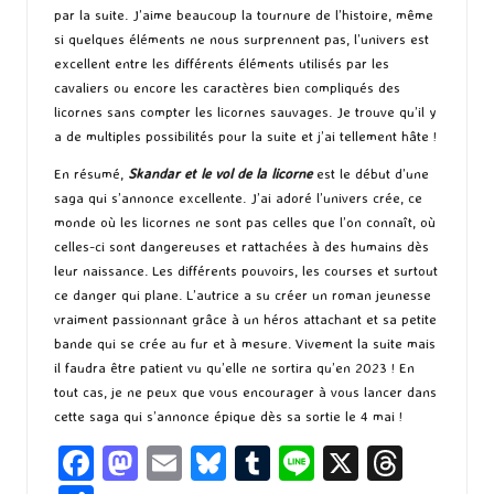
par la suite. J’aime beaucoup la tournure de l’histoire, même
si quelques éléments ne nous surprennent pas, l’univers est
excellent entre les différents éléments utilisés par les
cavaliers ou encore les caractères bien compliqués des
licornes sans compter les licornes sauvages. Je trouve qu’il y
a de multiples possibilités pour la suite et j’ai tellement hâte !
En résumé,
Skandar et le vol de la licorne
est le début d’une
saga qui s’annonce excellente. J’ai adoré l’univers crée, ce
monde où les licornes ne sont pas celles que l’on connaît, où
celles-ci sont dangereuses et rattachées à des humains dès
leur naissance. Les différents pouvoirs, les courses et surtout
ce danger qui plane. L’autrice a su créer un roman jeunesse
vraiment passionnant grâce à un héros attachant et sa petite
bande qui se crée au fur et à mesure. Vivement la suite mais
il faudra être patient vu qu’elle ne sortira qu’en 2023 ! En
tout cas, je ne peux que vous encourager à vous lancer dans
cette saga qui s’annonce épique dès sa sortie le 4 mai !
Fa
M
E
Bl
T
Li
X
T