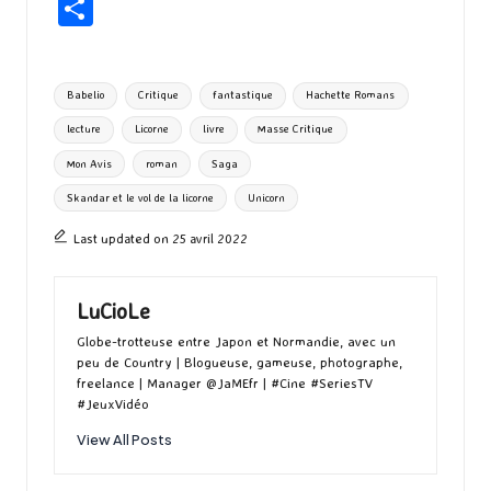
ce
as
m
u
u
n
hr
P
b
to
ai
es
m
e
ea
ar
o
d
l
ky
bl
ds
ta
Tags:
Babelio
Critique
fantastique
Hachette Romans
o
o
r
g
lecture
Licorne
livre
Masse Critique
k
n
er
Mon Avis
roman
Saga
Skandar et le vol de la licorne
Unicorn
Last updated on 25 avril 2022
LuCioLe
Globe-trotteuse entre Japon et Normandie, avec un
peu de Country | Blogueuse, gameuse, photographe,
freelance | Manager @JaMEfr | #Cine #SeriesTV
#JeuxVidéo
View All Posts