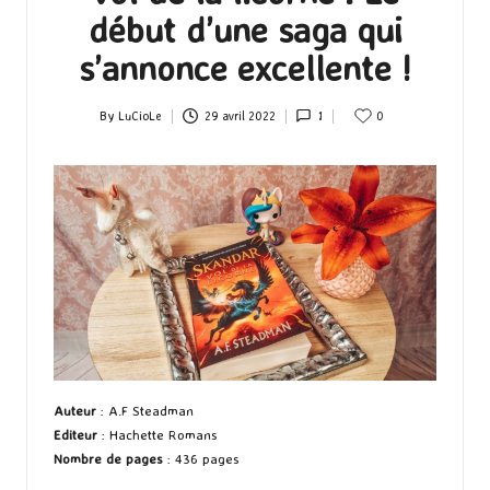
début d’une saga qui
s’annonce excellente !
By
LuCioLe
29 avril 2022
1
0
Posted
by
Auteur
: A.F Steadman
Editeur
: Hachette Romans
Nombre de pages
: 436 pages