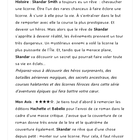
Histoire
:
Skandar Smith
a toujours eu un rêve : chevaucher
une licorne. Être l’un des rares chanceux à faire éclore une
licorne. À s’unir à elle pour la vie. À s’entraîner dans le but
de remporter avec elle la course la plus prestigieuse. Et
devenir un héros. Mais alors que le rêve de
Skandar
s’apprête à devenir réalité, les événements prennent un tour
très dangereux. Un mystérieux ennemi a volé la licorne la
plus puissante de l’Île. Et, tandis que la menace plane,
Skandar
va découvrir un secret qui pourrait faire voler toute
sa vie en éclats…
Préparez-vous à découvrir des héros surprenants, des
batailles aériennes magiques, des secrets ancestraux, des
courses haletantes et des licornes féroces dans cette série
d’aventures épiques qui fera battre votre cœur.
Mon Avis
: ★
★★
★
☆
. Je tiens tout d’abord à remercier les
éditions
Hachette
et
Babelio
pour l’envoi de ce roman dans le
cadre d’une masse critique. J’avoue que la couverture de ce
roman donne très envie de le lire et le quatrième de
couverture également.
Skandar
ne rêve que d’une chose
depuis petit : monter sur une licorne. Pour cela, il faut réussir