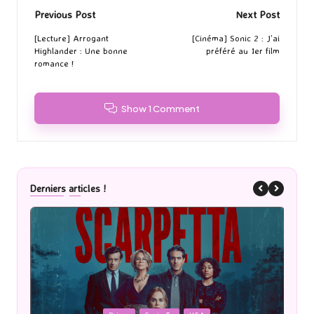
Post
Previous Post
Next Post
navigation
[Lecture] Arrogant
[Cinéma] Sonic 2 : J’ai
Highlander : Une bonne
préféré au 1er film
romance !
Show 1 Comment
Derniers articles !