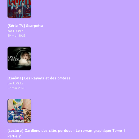
[Série TV] Scarpetta
par LuCioLe
29 mai 2026
[Cinéma] Les Rayons et des ombres
par LuCioLe
27 mai 2026
[Lecture] Gardiens des cités perdues : Le roman graphique Tome 1
Partie 2