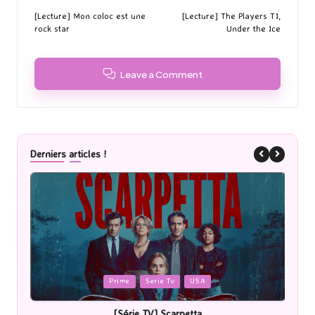
navigation
[Lecture] Mon coloc est une
[Lecture] The Players T1,
rock star
Under the Ice
Leave a Comment
Derniers articles !
Posted
P
Prime
Serie Tv
USA
in
i
[Série TV] Scarpetta