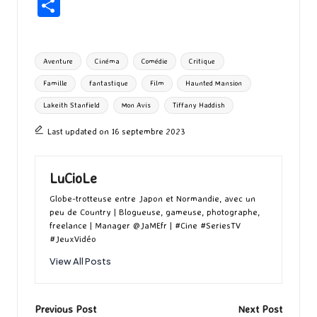
ce
as
m
u
u
n
hr
P
b
to
ai
es
m
e
ea
ar
o
d
l
ky
bl
ds
ta
Tags:
Aventure
Cinéma
Comédie
Critique
o
o
r
g
Famille
fantastique
Film
Haunted Mansion
k
n
er
Lakeith Stanfield
Mon Avis
Tiffany Haddish
Last updated on 16 septembre 2023
LuCioLe
Globe-trotteuse entre Japon et Normandie, avec un
peu de Country | Blogueuse, gameuse, photographe,
freelance | Manager @JaMEfr | #Cine #SeriesTV
#JeuxVidéo
View All Posts
Post
Previous Post
Next Post