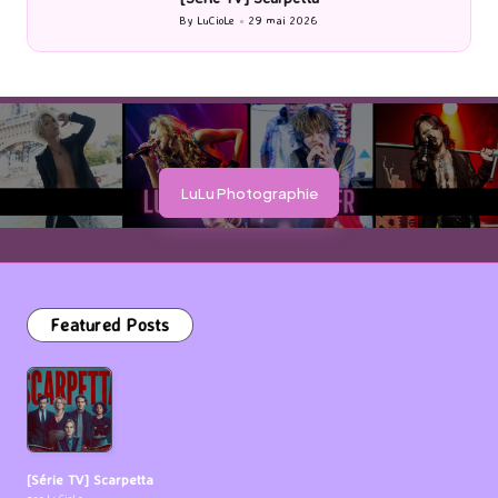
By
LuCioLe
29 mai 2026
Posted
by
LuLu Photographie
Featured Posts
[Série TV] Scarpetta
par LuCioLe