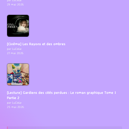
29 mai 2026
[Cinéma] Les Rayons et des ombres
par LuCioLe
27 mai 2026
[Lecture] Gardiens des cités perdues : Le roman graphique Tome 1
Partie 2
par LuCioLe
25 mai 2026