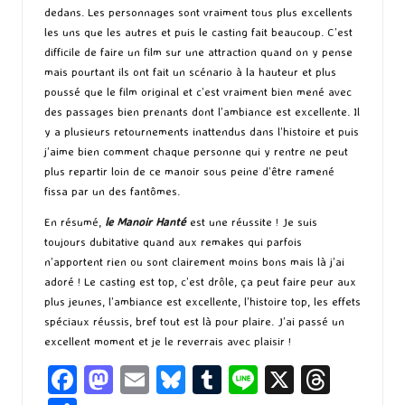
dedans. Les personnages sont vraiment tous plus excellents
les uns que les autres et puis le casting fait beaucoup. C’est
difficile de faire un film sur une attraction quand on y pense
mais pourtant ils ont fait un scénario à la hauteur et plus
poussé que le film original et c’est vraiment bien mené avec
des passages bien prenants dont l’ambiance est excellente. Il
y a plusieurs retournements inattendus dans l’histoire et puis
j’aime bien comment chaque personne qui y rentre ne peut
plus repartir loin de ce manoir sous peine d’être ramené
fissa par un des fantômes.
En résumé,
le Manoir Hanté
est une réussite ! Je suis
toujours dubitative quand aux remakes qui parfois
n’apportent rien ou sont clairement moins bons mais là j’ai
adoré ! Le casting est top, c’est drôle, ça peut faire peur aux
plus jeunes, l’ambiance est excellente, l’histoire top, les effets
spéciaux réussis, bref tout est là pour plaire. J’ai passé un
excellent moment et je le reverrais avec plaisir !
Fa
M
E
Bl
T
Li
X
T