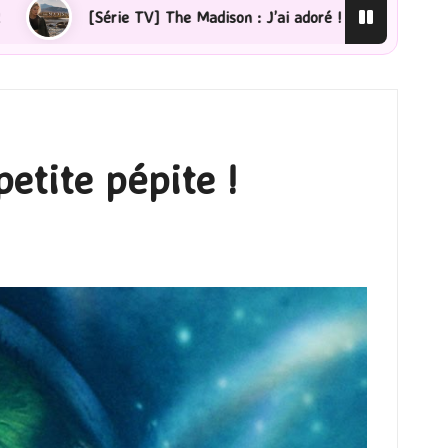
adoré !
[Lecture] La femme de ménage : J’ai sauté le
etite pépite !