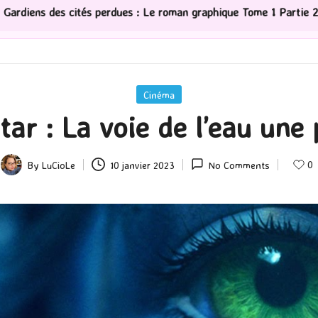
phique Tome 1 Partie 2
[Série TV] The Madison : J’ai 
Posted
Cinéma
in
ar : La voie de l’eau une p
0
By
LuCioLe
10 janvier 2023
No Comments
Posted
by