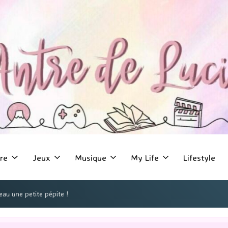
re
Jeux
Musique
My Life
Lifestyle
eau une petite pépite !