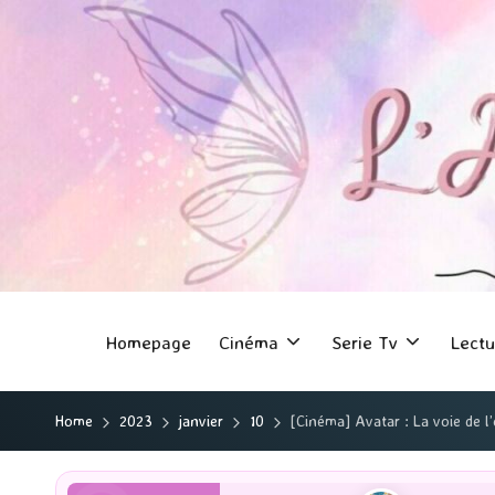
Homepage
Cinéma
Serie Tv
Lectu
Home
2023
janvier
10
[Cinéma] Avatar : La voie de l’