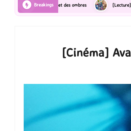
Breakings
[Lecture] Gardiens des cités perdues : Le roman gra
[Cinéma] Avat