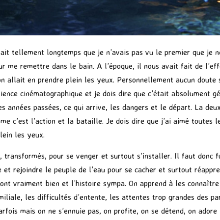
sait tellement longtemps que je n’avais pas vu le premier que je n
 me remettre dans le bain. A l’époque, il nous avait fait de l’ef
on allait en prendre plein les yeux. Personnellement aucun doute s
nce cinématographique et je dois dire que c’était absolument géni
les années passées, ce qui arrive, les dangers et le départ. La de
 c’est l’action et la bataille. Je dois dire que j’ai aimé toutes 
lein les yeux.
transformés, pour se venger et surtout s’installer. Il faut donc f
ie et rejoindre le peuple de l’eau pour se cacher et surtout réappr
 sont vraiment bien et l’histoire sympa. On apprend à les connaîtr
liale, les difficultés d’entente, les attentes trop grandes des par
arfois mais on ne s’ennuie pas, on profite, on se détend, on adore 