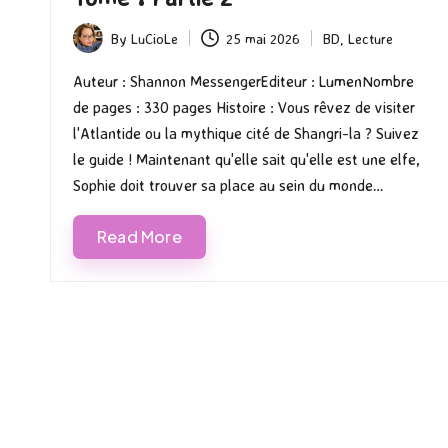
By
LuCioLe
25 mai 2026
BD
,
Lecture
Posted
Posted
by
in
Auteur : Shannon MessengerEditeur : LumenNombre
de pages : 330 pages Histoire : Vous rêvez de visiter
l'Atlantide ou la mythique cité de Shangri-la ? Suivez
le guide ! Maintenant qu'elle sait qu'elle est une elfe,
Sophie doit trouver sa place au sein du monde…
Read More