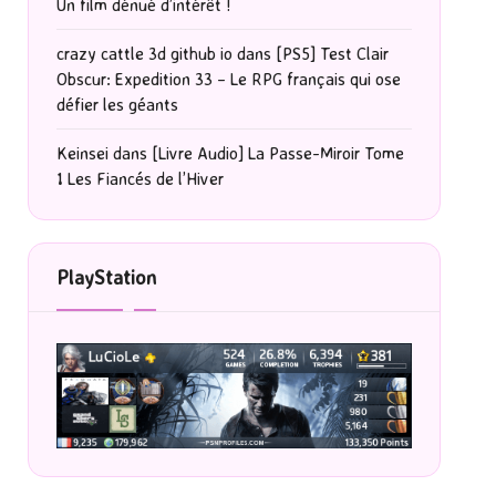
Un film dénué d’intérêt !
crazy cattle 3d github io
dans
[PS5] Test Clair
Obscur: Expedition 33 – Le RPG français qui ose
défier les géants
Keinsei
dans
[Livre Audio] La Passe-Miroir Tome
1 Les Fiancés de l’Hiver
PlayStation