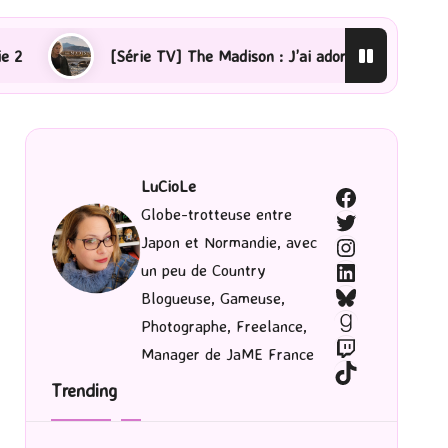
[Série TV] The Madison : J’ai adoré !
[Lecture] La fe
LuCioLe
Facebook
Globe-trotteuse entre
Twitter
Japon et Normandie, avec
Instagram
LinkedIn
un peu de Country
Bluesky
Blogueuse, Gameuse,
Goodreads
Photographe, Freelance,
Twitch
Manager de JaME France
TikTok
Trending