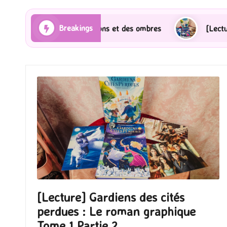
Breakings
ma] Les Rayons et des ombres
[Lecture] Gardiens des
[Lecture] Gardiens des cités
perdues : Le roman graphique
Tome 1 Partie 2