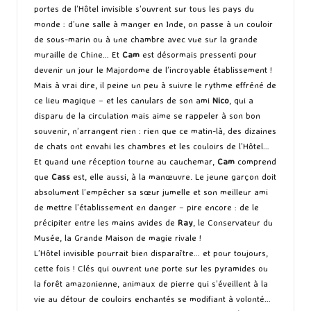
portes de l’Hôtel invisible s’ouvrent sur tous les pays du
monde : d’une salle à manger en Inde, on passe à un couloir
de sous-marin ou à une chambre avec vue sur la grande
muraille de Chine… Et
Cam
est désormais pressenti pour
devenir un jour le Majordome de l’incroyable établissement !
Mais à vrai dire, il peine un peu à suivre le rythme effréné de
ce lieu magique – et les canulars de son ami
Nico
, qui a
disparu de la circulation mais aime se rappeler à son bon
souvenir, n’arrangent rien : rien que ce matin-là, des dizaines
de chats ont envahi les chambres et les couloirs de l’Hôtel…
Et quand une réception tourne au cauchemar,
Cam
comprend
que
Cass
est, elle aussi, à la manœuvre. Le jeune garçon doit
absolument l’empêcher sa sœur jumelle et son meilleur ami
de mettre l’établissement en danger – pire encore : de le
précipiter entre les mains avides de
Ray
, le Conservateur du
Musée, la Grande Maison de magie rivale !
L’Hôtel invisible pourrait bien disparaître… et pour toujours,
cette fois ! Clés qui ouvrent une porte sur les pyramides ou
la forêt amazonienne, animaux de pierre qui s’éveillent à la
vie au détour de couloirs enchantés se modifiant à volonté…