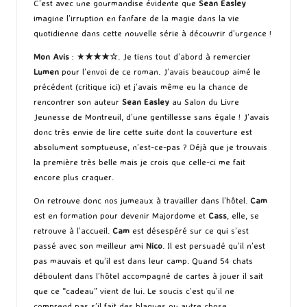
C’est avec une gourmandise évidente que
Sean Easley
imagine l’irruption en fanfare de la magie dans la vie
quotidienne dans cette nouvelle série à découvrir d’urgence !
Mon Avis
: ★
★★★☆
. Je tiens tout d’abord à remercier
Lumen
pour l’envoi de ce roman. J’avais beaucoup aimé le
précédent (
critique ici
) et j’avais même eu la chance de
rencontrer son auteur
Sean Easley
au Salon du Livre
Jeunesse de Montreuil, d’une gentillesse sans égale ! J’avais
donc très envie de lire cette suite dont la couverture est
absolument somptueuse, n’est-ce-pas ? Déjà que je trouvais
la première très belle mais je crois que celle-ci me fait
encore plus craquer.
On retrouve donc nos jumeaux à travailler dans l’hôtel.
Cam
est en formation pour devenir Majordome et
Cass
, elle, se
retrouve à l’accueil.
Cam
est désespéré sur ce qui s’est
passé avec son meilleur ami
Nico
. Il est persuadé qu’il n’est
pas mauvais et qu’il est dans leur camp. Quand 54 chats
déboulent dans l’hôtel accompagné de cartes à jouer il sait
que ce “cadeau” vient de lui. Le soucis c’est qu’il ne
comprend pas s’il fait des blagues ou autre chose.