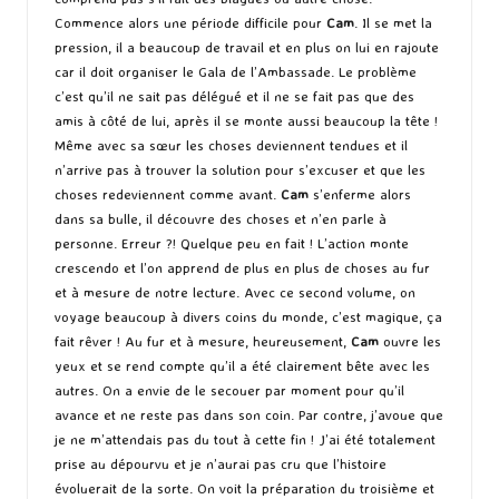
Commence alors une période difficile pour
Cam
. Il se met la
pression, il a beaucoup de travail et en plus on lui en rajoute
car il doit organiser le Gala de l’Ambassade. Le problème
c’est qu’il ne sait pas délégué et il ne se fait pas que des
amis à côté de lui, après il se monte aussi beaucoup la tête !
Même avec sa sœur les choses deviennent tendues et il
n’arrive pas à trouver la solution pour s’excuser et que les
choses redeviennent comme avant.
Cam
s’enferme alors
dans sa bulle, il découvre des choses et n’en parle à
personne. Erreur ?! Quelque peu en fait ! L’action monte
crescendo et l’on apprend de plus en plus de choses au fur
et à mesure de notre lecture. Avec ce second volume, on
voyage beaucoup à divers coins du monde, c’est magique, ça
fait rêver ! Au fur et à mesure, heureusement,
Cam
ouvre les
yeux et se rend compte qu’il a été clairement bête avec les
autres. On a envie de le secouer par moment pour qu’il
avance et ne reste pas dans son coin. Par contre, j’avoue que
je ne m’attendais pas du tout à cette fin ! J’ai été totalement
prise au dépourvu et je n’aurai pas cru que l’histoire
évoluerait de la sorte. On voit la préparation du troisième et