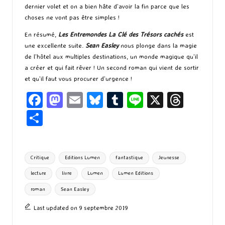
dernier volet et on a bien hâte d’avoir la fin parce que les
choses ne vont pas être simples !
En résumé,
Les Entremondes La Clé des Trésors cachés
est
une excellente suite.
Sean Easley
nous plonge dans la magie
de l’hôtel aux multiples destinations, un monde magique qu’il
a créer et qui fait rêver ! Un second roman qui vient de sortir
et qu’il faut vous procurer d’urgence !
Fa
M
E
Bl
T
Li
X
T
ce
as
m
u
u
n
hr
P
b
to
ai
es
m
e
ea
ar
o
d
l
ky
bl
ds
ta
Tags:
Critique
Editions Lumen
fantastique
Jeunesse
o
o
r
g
lecture
livre
Lumen
Lumen Editions
k
n
er
roman
Sean Easley
Last updated on 9 septembre 2019