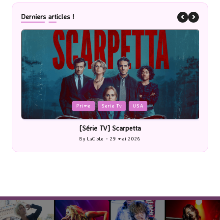
Derniers articles !
Posted
P
Prime
Serie Tv
USA
in
i
[Série TV] Scarpetta
By
LuCioLe
29 mai 2026
Posted
by