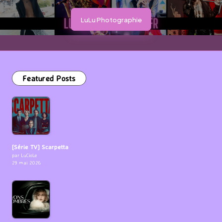
LuLu Photographie
Featured Posts
[Série TV] Scarpetta
par LuCioLe
29 mai 2026