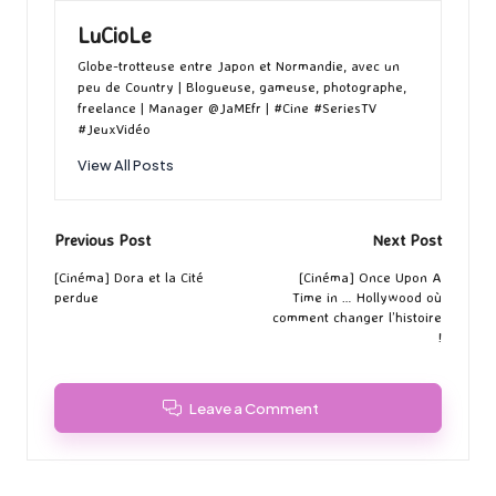
LuCioLe
Globe-trotteuse entre Japon et Normandie, avec un
peu de Country | Blogueuse, gameuse, photographe,
freelance | Manager @JaMEfr | #Cine #SeriesTV
#JeuxVidéo
View All Posts
Post
Previous Post
Next Post
navigation
[Cinéma] Dora et la Cité
[Cinéma] Once Upon A
perdue
Time in … Hollywood où
comment changer l’histoire
!
Leave a Comment