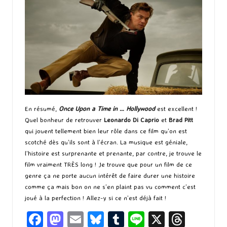
En résumé,
Once Upon a Time in … Hollywood
est excellent !
Quel bonheur de retrouver
Leonardo Di Caprio
et
Brad Pitt
qui jouent tellement bien leur rôle dans ce film qu’on est
scotché dès qu’ils sont à l’écran. La musique est géniale,
l’histoire est surprenante et prenante, par contre, je trouve le
film vraiment TRÈS long ! Je trouve que pour un film de ce
genre ça ne porte aucun intérêt de faire durer une histoire
comme ça mais bon on ne s’en plaint pas vu comment c’est
joué à la perfection ! Allez-y si ce n’est déjà fait !
Fa
M
E
Bl
T
Li
X
T