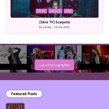
Posted
P
Prime
Serie Tv
USA
in
i
[Série TV] Scarpetta
By
LuCioLe
29 mai 2026
Posted
by
LuLu Photographie
Featured Posts