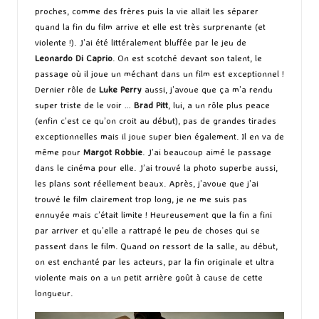
proches, comme des frères puis la vie allait les séparer
quand la fin du film arrive et elle est très surprenante (et
violente !). J’ai été littéralement bluffée par le jeu de
Leonardo Di Caprio
. On est scotché devant son talent, le
passage où il joue un méchant dans un film est exceptionnel !
Dernier rôle de
Luke Perry
aussi, j’avoue que ça m’a rendu
super triste de le voir …
Brad Pitt
, lui, a un rôle plus peace
(enfin c’est ce qu’on croit au début), pas de grandes tirades
exceptionnelles mais il joue super bien également. Il en va de
même pour
Margot Robbie
. J’ai beaucoup aimé le passage
dans le cinéma pour elle. J’ai trouvé la photo superbe aussi,
les plans sont réellement beaux. Après, j’avoue que j’ai
trouvé le film clairement trop long, je ne me suis pas
ennuyée mais c’était limite ! Heureusement que la fin a fini
par arriver et qu’elle a rattrapé le peu de choses qui se
passent dans le film. Quand on ressort de la salle, au début,
on est enchanté par les acteurs, par la fin originale et ultra
violente mais on a un petit arrière goût à cause de cette
longueur.