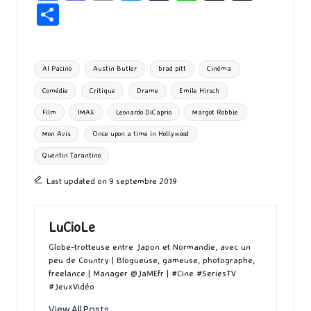
ce
as
m
u
u
n
hr
P
b
to
ai
es
m
e
ea
ar
o
d
l
ky
bl
ds
ta
Tags:
Al Pacino
Austin Butler
brad pitt
Cinéma
o
o
r
g
Comédie
Critique
Drame
Emile Hirsch
k
n
er
Film
IMAX
Leonardo DiCaprio
Margot Robbie
Mon Avis
Once upon a time in Hollywood
Quentin Tarantino
Last updated on 9 septembre 2019
LuCioLe
Globe-trotteuse entre Japon et Normandie, avec un
peu de Country | Blogueuse, gameuse, photographe,
freelance | Manager @JaMEfr | #Cine #SeriesTV
#JeuxVidéo
View All Posts