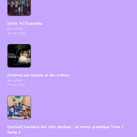
[Série TV] Scarpetta
par LuCioLe
29 mai 2026
[Cinéma] Les Rayons et des ombres
par LuCioLe
27 mai 2026
[Lecture] Gardiens des cités perdues : Le roman graphique Tome 1
Partie 2