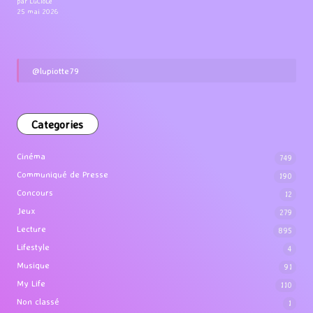
par LuCioLe
25 mai 2026
@lupiotte79
Categories
Cinéma
749
Communiqué de Presse
190
Concours
12
Jeux
279
Lecture
895
Lifestyle
4
Musique
91
My Life
110
Non classé
1