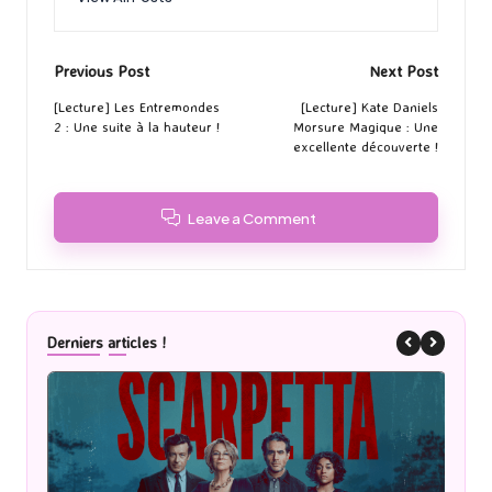
Post
Previous Post
Next Post
navigation
[Lecture] Les Entremondes
[Lecture] Kate Daniels
2 : Une suite à la hauteur !
Morsure Magique : Une
excellente découverte !
Leave a Comment
Derniers articles !