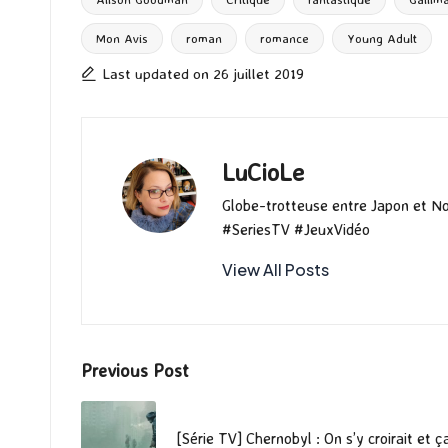
o
d
l
ky
bl
ds
o
o
r
Mon Avis
roman
romance
Young Adult
Tags:
k
n
Last updated on 26 juillet 2019
LuCioLe
Globe-trotteuse entre Japon et N
#SeriesTV #JeuxVidéo
View All Posts
Post
Previous Post
navigation
[Série TV] Chernobyl : On s’y croirait et ça