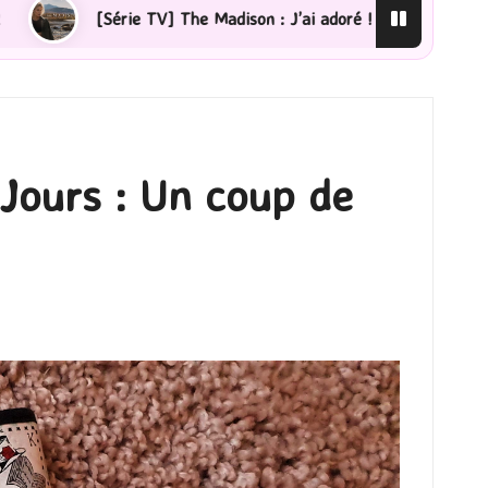
 Madison : J’ai adoré !
[Lecture] La femme de ménage 
 Jours : Un coup de