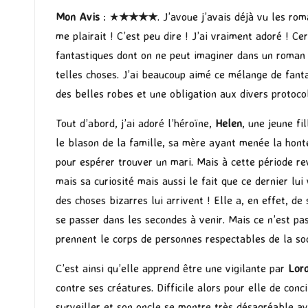
Mon Avis
: ★
★★★★
. J’avoue j’avais déjà vu les ro
me plairait ! C’est peu dire ! J’ai vraiment adoré ! C
fantastiques dont on ne peut imaginer dans un roman q
telles choses. J’ai beaucoup aimé ce mélange de fant
des belles robes et une obligation aux divers protocol
Tout d’abord, j’ai adoré l’héroïne,
Helen
, une jeune fi
le blason de la famille, sa mère ayant menée la honte 
pour espérer trouver un mari. Mais à cette période r
mais sa curiosité mais aussi le fait que ce dernier lu
des choses bizarres lui arrivent ! Elle a, en effet, d
se passer dans les secondes à venir. Mais ce n’est pas
prennent le corps de personnes respectables de la soci
C’est ainsi qu’elle apprend être une vigilante par
Lord
contre ses créatures. Difficile alors pour elle de conc
surveiller et son oncle se montre très désagréable av