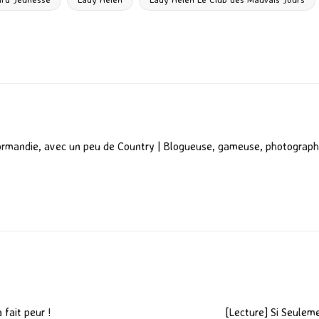
g
er
ormandie, avec un peu de Country | Blogueuse, gameuse, photograph
 fait peur !
[Lecture] Si Seuleme