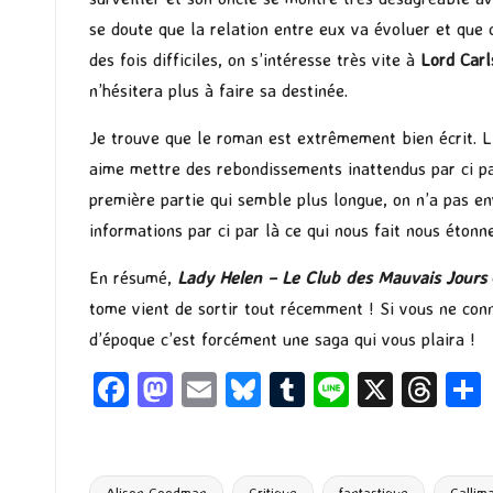
se doute que la relation entre eux va évoluer et que 
des fois difficiles, on s’intéresse très vite à
Lord Carl
n’hésitera plus à faire sa destinée.
Je trouve que le roman est extrêmement bien écrit. L’
aime mettre des rebondissements inattendus par ci pa
première partie qui semble plus longue, on n’a pas en
informations par ci par là ce qui nous fait nous étonne
En résumé,
Lady Helen – Le Club des Mauvais Jours
tome vient de sortir tout récemment ! Si vous ne conn
d’époque c’est forcément une saga qui vous plaira !
Fa
M
E
Bl
T
Li
X
T
ce
as
m
u
u
n
hr
b
to
ai
es
m
e
ea
Alison Goodman
Critique
fantastique
Gallim