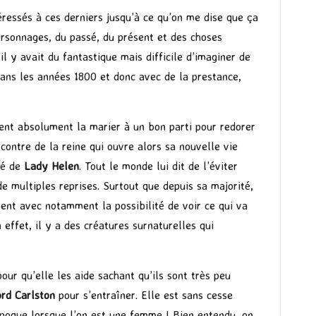
téressés à ces derniers jusqu’à ce qu’on me dise que ça
 personnages, du passé, du présent et des choses
l y avait du fantastique mais difficile d’imaginer de
dans les années 1800 et donc avec de la prestance,
ulent absolument la marier à un bon parti pour redorer
contre de la reine qui ouvre alors sa nouvelle vie
né de
Lady Helen
. Tout le monde lui dit de l’éviter
de multiples reprises. Surtout que depuis sa majorité,
ppent avec notamment la possibilité de voir ce qui va
 effet, il y a des créatures surnaturelles qui
our qu’elle les aide sachant qu’ils sont très peu
rd Carlston
pour s’entraîner. Elle est sans cesse
 époque lorsque l’on est une femme ! Bien entendu, on