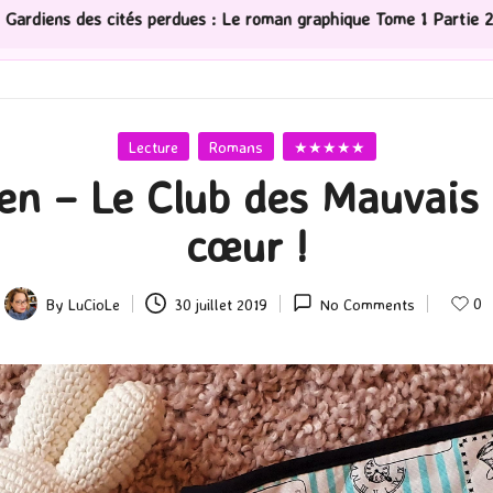
s : Le roman graphique Tome 1 Partie 2
[Série TV] The
Posted
Lecture
Romans
★★★★★
in
en – Le Club des Mauvais
cœur !
0
By
LuCioLe
30 juillet 2019
No Comments
Posted
by