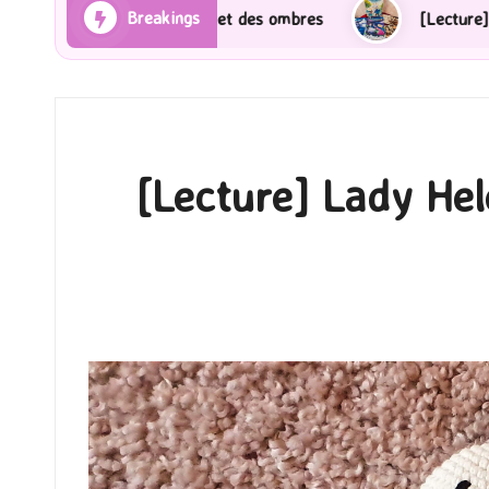
Breakings
s et des ombres
[Lecture] Gardiens des cités perdue
[Lecture] Lady Hel