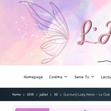
Homepage
Cinéma
Serie Tv
Lectu
Home
2019
juillet
30
[Lecture] Lady Helen – Le Club