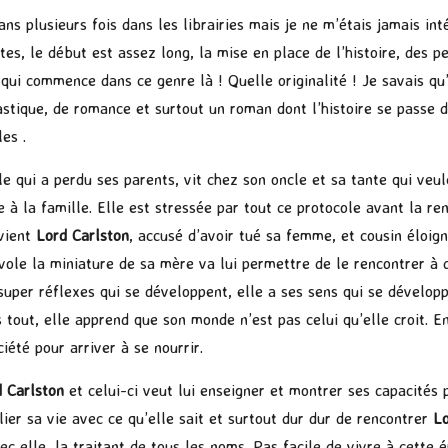
mans plusieurs fois dans les librairies mais je ne m’étais jamais in
ertes, le début est assez long, la mise en place de l’histoire, des
ui commence dans ce genre là ! Quelle originalité ! Je savais qu’i
astique, de romance et surtout un roman dont l’histoire se passe 
es .
lle qui a perdu ses parents, vit chez son oncle et sa tante qui ve
à la famille. Elle est stressée par tout ce protocole avant la ren
evient
Lord Carlston
, accusé d’avoir tué sa femme, et cousin éloig
i vole la miniature de sa mère va lui permettre de le rencontrer à 
e super réflexes qui se développent, elle a ses sens qui se dévelo
 tout, elle apprend que son monde n’est pas celui qu’elle croit. En
été pour arriver à se nourrir.
 Carlston
et celui-ci veut lui enseigner et montrer ses capacités p
ilier sa vie avec ce qu’elle sait et surtout dur dur de rencontrer
Lo
ec elle, la traitant de tous les noms. Pas facile de vivre à cette