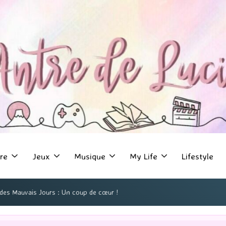
re
Jeux
Musique
My Life
Lifestyle
 des Mauvais Jours : Un coup de cœur !