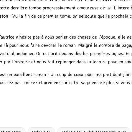
cette dernière tombe progressivement amoureuse de lui. L’interdit 
ston
! Vu la fin de ce premier tome, on se doute que le prochain 
autrice n’hésite pas à nous parler des choses de l’époque, elle ne
r là pour nous faire dévorer le roman. Malgré le nombre de page
vie d’abandonner. On est prit dedans dès les premières lignes. Et 
r par l’histoire et nous fait replonger dans la lecture pour en savo
est un excellent roman ! Un coup de cœur pour ma part dont j’ai h
aissez pas, foncez clairement sur cette saga encore plus si vous 
P
ar
ta
ard Jeunesse
Lady Helen
Lady Helen Le Club des Mauvais Jours