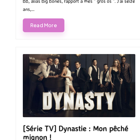
BB, alias Big Bones, rapport à mes " gros os ". J'ai seize
ans,…
Read More
[Série TV] Dynastie : Mon pêché
mignon !