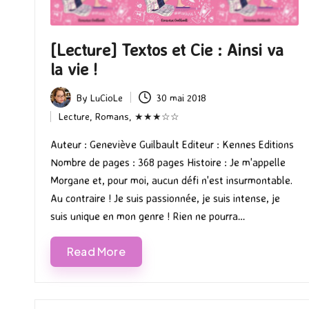
[Lecture] Textos et Cie : Ainsi va
la vie !
By
LuCioLe
30 mai 2018
Posted
Lecture
,
Romans
,
★★★☆☆
by
Posted
in
Auteur : Geneviève Guilbault Editeur : Kennes Editions
Nombre de pages : 368 pages Histoire : Je m'appelle
Morgane et, pour moi, aucun défi n'est insurmontable.
Au contraire ! Je suis passionnée, je suis intense, je
suis unique en mon genre ! Rien ne pourra…
Read More