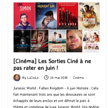
[Cinéma] Les Sorties Ciné à ne
pas rater en juin !
By
LuCioLe
26 mai 2018
Cinéma
Posted
Posted
by
in
Jurassic World : Fallen Kingdom - 6 juin Histoire : Cela
fait maintenant trois ans que les dinosaures se sont
échappés de leurs enclos et ont détruit le parc à
thème et complexe de luxe Jurassic World. Isla Nublar