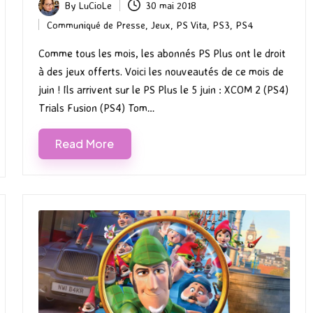
By
LuCioLe
30 mai 2018
Posted
Communiqué de Presse
,
Jeux
,
PS Vita
,
PS3
,
PS4
by
Posted
in
Comme tous les mois, les abonnés PS Plus ont le droit
à des jeux offerts. Voici les nouveautés de ce mois de
juin ! Ils arrivent sur le PS Plus le 5 juin : XCOM 2 (PS4)
Trials Fusion (PS4) Tom…
Read More