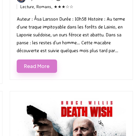
Posted
Lecture
,
Romans
,
★★★☆☆
by
Posted
in
Auteur : Åsa Larsson Durée : 10h58 Histoire : Au terme
d’une traque impitoyable dans les forêts de Lainio, en
Laponie suédoise, un ours féroce est abattu. Dans sa
panse : les restes d’un homme… Cette macabre
découverte est suivie quelques mois plus tard par…
Read More