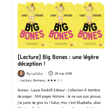
[Lecture] Big Bones : une légère
déception !
By
LuCioLe
28 mai 2018
Posted
Lecture
,
Romans
,
★★★☆☆
by
Posted
in
Auteur : Laura Dockrill Editeur : Collection R Nombre
de pages : 504 pages Histoire : Je ne suis pas grosse,
j'ai juste de gros os ! Salut, moi, c'est Bluebelle, alias