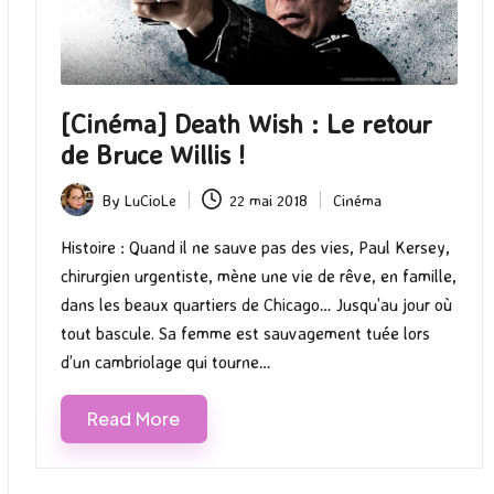
[Cinéma] Death Wish : Le retour
de Bruce Willis !
By
LuCioLe
22 mai 2018
Cinéma
Posted
Posted
by
in
Histoire : Quand il ne sauve pas des vies, Paul Kersey,
chirurgien urgentiste, mène une vie de rêve, en famille,
dans les beaux quartiers de Chicago… Jusqu’au jour où
tout bascule. Sa femme est sauvagement tuée lors
d’un cambriolage qui tourne…
Read More