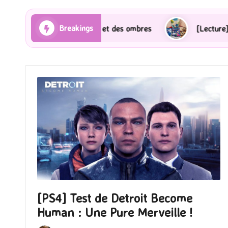
Breakings
ons et des ombres
[Lecture] Gardiens des cités perdu
[PS4] Test de Detroit Become
Human : Une Pure Merveille !