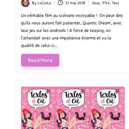
By
LuCioLe
31 mai 2018
Jeux
,
PS4
,
Test
Posted
Posted
by
in
Un véritable film au scénario incroyable ! On peut dire
qu'ils nous auront fait patienter, Quantic Dream, avec
leur jeu sur les androids ! A force de teasing, on
l'attendait avec une impatience énorme et vu la
qualité de celui-ci…
Read More