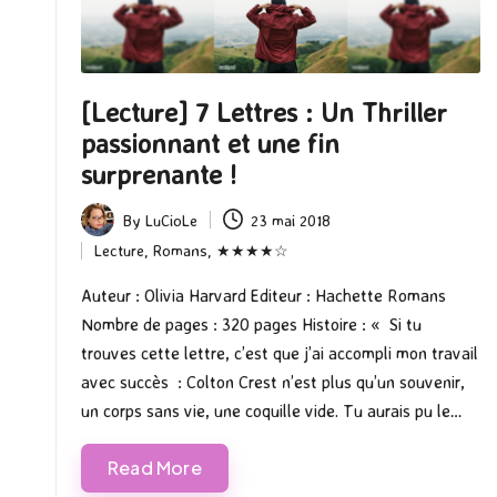
[Lecture] 7 Lettres : Un Thriller
passionnant et une fin
surprenante !
By
LuCioLe
23 mai 2018
Posted
Lecture
,
Romans
,
★★★★☆
by
Posted
in
Auteur : Olivia Harvard Editeur : Hachette Romans
Nombre de pages : 320 pages Histoire : « Si tu
trouves cette lettre, c’est que j’ai accompli mon travail
avec succès : Colton Crest n’est plus qu’un souvenir,
un corps sans vie, une coquille vide. Tu aurais pu le…
Read More