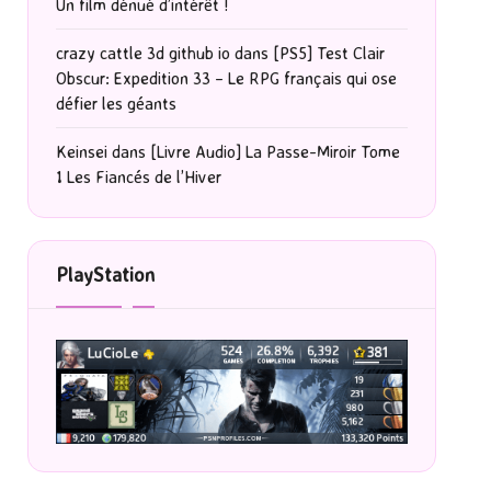
Un film dénué d’intérêt !
crazy cattle 3d github io
dans
[PS5] Test Clair
Obscur: Expedition 33 – Le RPG français qui ose
défier les géants
Keinsei
dans
[Livre Audio] La Passe-Miroir Tome
1 Les Fiancés de l’Hiver
PlayStation