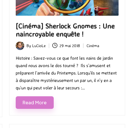
[Cinéma] Sherlock Gnomes : Une
naincroyable enquête !
By
LuCioLe
29 mai 2018
Cinéma
Posted
Posted
by
in
Histoire : Savez-vous ce que font les nains de jardin
quand nous avons le dos tourné ? Ils s’amusent et
préparent l’arrivée du Printemps. Lorsqu’ils se mettent
à disparaître mystérieusement un par un, il n’y en a
qu’un qui peut voler à leur secours :…
Read More