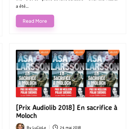
a été…
Read More
[Prix Audiolib 2018] En sacrifice à
Moloch
By
LuCioLe
24 mai 2018