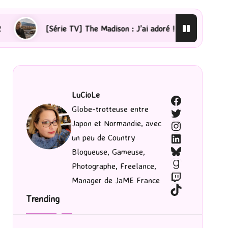
he Madison : J’ai adoré !
[Lecture] La femme de ménag
LuCioLe
Facebook
Globe-trotteuse entre
Twitter
Japon et Normandie, avec
Instagram
LinkedIn
un peu de Country
Bluesky
Blogueuse, Gameuse,
Goodreads
Photographe, Freelance,
Twitch
Manager de JaME France
TikTok
Trending