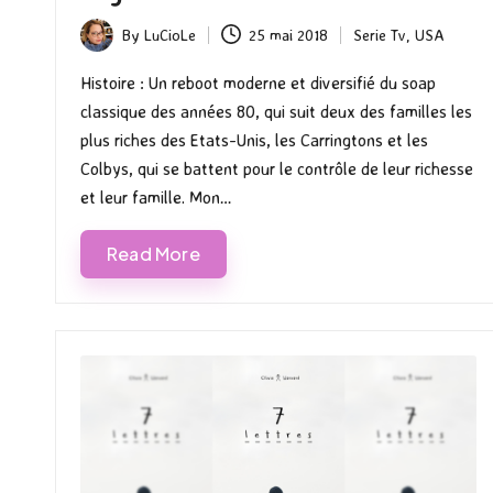
By
LuCioLe
25 mai 2018
Serie Tv
,
USA
Posted
Posted
by
in
Histoire : Un reboot moderne et diversifié du soap
classique des années 80, qui suit deux des familles les
plus riches des Etats-Unis, les Carringtons et les
Colbys, qui se battent pour le contrôle de leur richesse
et leur famille. Mon…
Read More