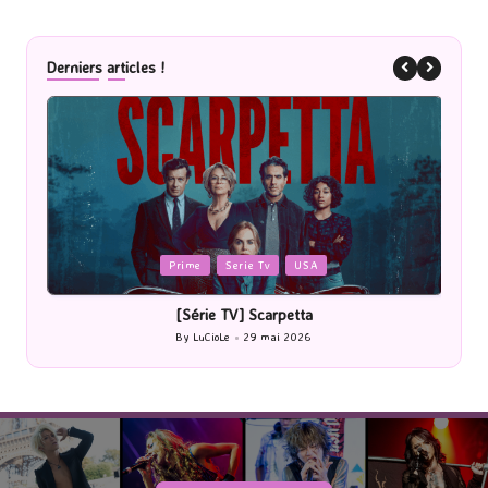
Derniers articles !
Posted
P
Prime
Serie Tv
USA
in
i
[Série TV] Scarpetta
By
LuCioLe
29 mai 2026
Posted
by