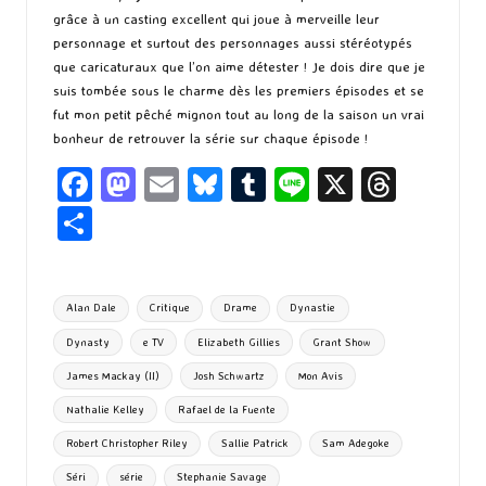
grâce à un casting excellent qui joue à merveille leur
personnage et surtout des personnages aussi stéréotypés
que caricaturaux que l’on aime détester ! Je dois dire que je
suis tombée sous le charme dès les premiers épisodes et se
fut mon petit pêché mignon tout au long de la saison un vrai
bonheur de retrouver la série sur chaque épisode !
Fa
M
E
Bl
T
Li
X
T
ce
as
m
u
u
n
hr
P
b
to
ai
es
m
e
ea
ar
o
d
l
ky
bl
ds
ta
Tags:
Alan Dale
Critique
Drame
Dynastie
o
o
r
g
Dynasty
e TV
Elizabeth Gillies
Grant Show
k
n
er
James Mackay (II)
Josh Schwartz
Mon Avis
Nathalie Kelley
Rafael de la Fuente
Robert Christopher Riley
Sallie Patrick
Sam Adegoke
Séri
série
Stephanie Savage