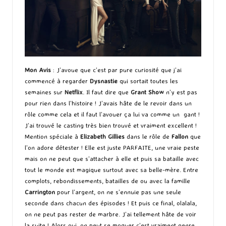
Mon Avis
: J’avoue que c’est par pure curiosité que j’ai
commencé à regarder
Dysnastie
qui sortait toutes les
semaines sur
Netflix
. Il faut dire que
Grant Show
n’y est pas
pour rien dans l’histoire ! J’avais hâte de le revoir dans un
rôle comme cela et il faut l’avouer ça lui va comme un gant !
J’ai trouvé le casting très bien trouvé et vraiment excellent !
Mention spéciale à
Elizabeth Gillies
dans le rôle de
Fallon
que
l’on adore détester ! Elle est juste PARFAITE, une vraie peste
mais on ne peut que s’attacher à elle et puis sa bataille avec
tout le monde est magique surtout avec sa belle-mère. Entre
complots, rebondissements, batailles de ou avec la famille
Carrington
pour l’argent, on ne s’ennuie pas une seule
seconde dans chacun des épisodes ! Et puis ce final, olalala,
on ne peut pas rester de marbre. J’ai tellement hâte de voir
la suite ! Alors oui, on peut se moquer c’est vraiment genre