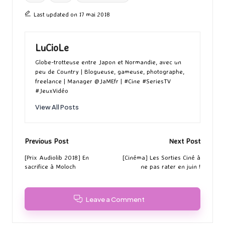
Last updated on 17 mai 2018
LuCioLe
Globe-trotteuse entre Japon et Normandie, avec un
peu de Country | Blogueuse, gameuse, photographe,
freelance | Manager @JaMEfr | #Cine #SeriesTV
#JeuxVidéo
View All Posts
Post
Previous Post
Next Post
navigation
[Prix Audiolib 2018] En
[Cinéma] Les Sorties Ciné à
sacrifice à Moloch
ne pas rater en juin !
Leave a Comment