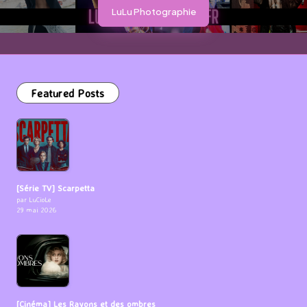
LuLu Photographie
Featured Posts
[Série TV] Scarpetta
par LuCioLe
29 mai 2026
[Cinéma] Les Rayons et des ombres