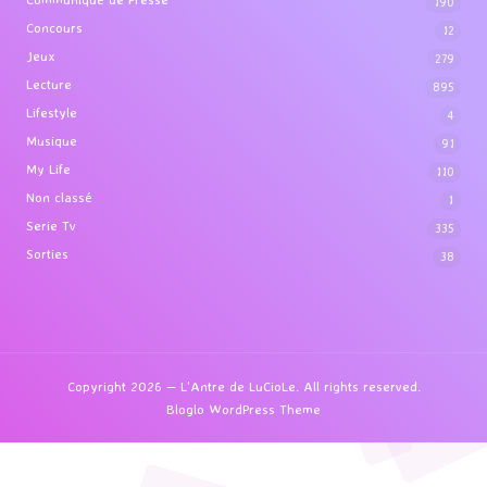
190
Concours
12
Jeux
279
Lecture
895
Lifestyle
4
Musique
91
My Life
110
Non classé
1
Serie Tv
335
Sorties
38
Copyright 2026 — L'Antre de LuCioLe. All rights reserved.
Bloglo WordPress Theme