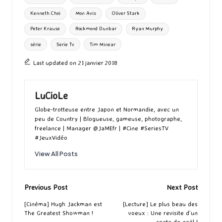
k
n
er
Kenneth Choi
Mon Avis
Oliver Stark
Peter Krause
Rockmond Dunbar
Ryan Murphy
série
Serie Tv
Tim Minear
Last updated on 21 janvier 2018
LuCioLe
Globe-trotteuse entre Japon et Normandie, avec un
peu de Country | Blogueuse, gameuse, photographe,
freelance | Manager @JaMEfr | #Cine #SeriesTV
#JeuxVidéo
View All Posts
Post
Previous Post
Next Post
navigation
[Cinéma] Hugh Jackman est
[Lecture] Le plus beau des
The Greatest Showman !
voeux : Une revisite d’un
conte de noël !