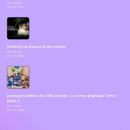
par LuCioLe
29 mai 2026
[Cinéma] Les Rayons et des ombres
par LuCioLe
27 mai 2026
[Lecture] Gardiens des cités perdues : Le roman graphique Tome 1
Partie 2
par LuCioLe
25 mai 2026