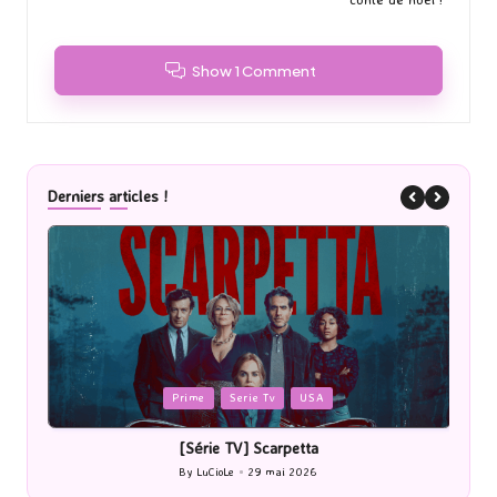
Show 1 Comment
Derniers articles !
Posted
Posted
Prime
Serie Tv
USA
in
in
[Série TV] Scarpetta
By
LuCioLe
29 mai 2026
Posted