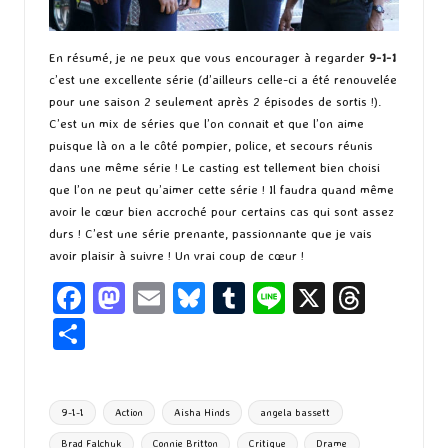
En résumé, je ne peux que vous encourager à regarder
9-1-1
c’est une excellente série (d’ailleurs celle-ci a été renouvelée
pour une saison 2 seulement après 2 épisodes de sortis !).
C’est un mix de séries que l’on connait et que l’on aime
puisque là on a le côté pompier, police, et secours réunis
dans une même série ! Le casting est tellement bien choisi
que l’on ne peut qu’aimer cette série ! Il faudra quand même
avoir le cœur bien accroché pour certains cas qui sont assez
durs ! C’est une série prenante, passionnante que je vais
avoir plaisir à suivre ! Un vrai coup de cœur !
Fa
M
E
Bl
T
Li
X
T
ce
as
m
u
u
n
hr
P
b
to
ai
es
m
e
ea
ar
o
d
l
ky
bl
ds
ta
Tags:
9-1-1
Action
Aisha Hinds
angela bassett
o
o
r
g
Brad Falchuk
Connie Britton
Critique
Drame