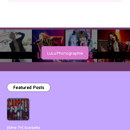
by
LuLu Photographie
Featured Posts
[Série TV] Scarpetta