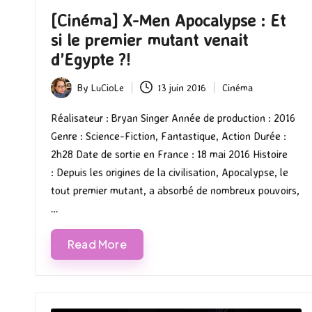
[Cinéma] X-Men Apocalypse : Et
si le premier mutant venait
d’Egypte ?!
By
LuCioLe
13 juin 2016
Cinéma
Posted
Posted
by
in
Réalisateur : Bryan Singer Année de production : 2016
Genre : Science-Fiction, Fantastique, Action Durée :
2h28 Date de sortie en France : 18 mai 2016 Histoire
: Depuis les origines de la civilisation, Apocalypse, le
tout premier mutant, a absorbé de nombreux pouvoirs,
…
Read More