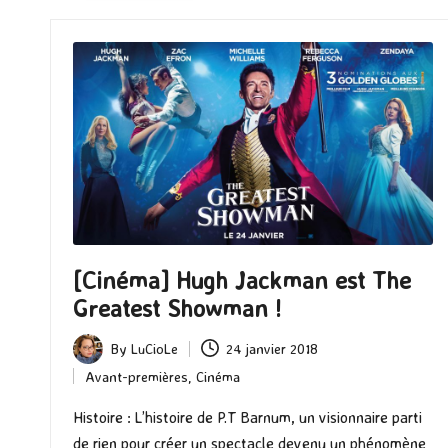
[Cinéma] Hugh Jackman est The
Greatest Showman !
By
LuCioLe
24 janvier 2018
Posted
Avant-premières
,
Cinéma
by
Posted
in
Histoire : L’histoire de P.T Barnum, un visionnaire parti
de rien pour créer un spectacle devenu un phénomène