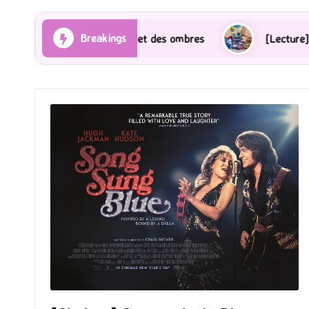
Breakings
s et des ombres
[Lecture] Gardiens des cités perdue