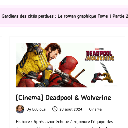
s : Le roman graphique Tome 1 Partie 2
[Série TV] The
[Cinema] Deadpool & Wolverine
By
LuCioLe
28 août 2024
Cinéma
Posted
Posted
by
in
Histoire : Après avoir échoué à rejoindre l’équipe des