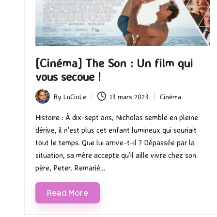
[Cinéma] The Son : Un film qui
vous secoue !
By
LuCioLe
13 mars 2023
Cinéma
Posted
Posted
by
in
Histoire : À dix-sept ans, Nicholas semble en pleine
dérive, il n'est plus cet enfant lumineux qui souriait
tout le temps. Que lui arrive-t-il ? Dépassée par la
situation, sa mère accepte qu’il aille vivre chez son
père, Peter. Remarié…
Read More