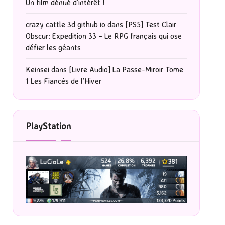
Un film dénué d’intérêt !
crazy cattle 3d github io
dans
[PS5] Test Clair
Obscur: Expedition 33 – Le RPG français qui ose
défier les géants
Keinsei
dans
[Livre Audio] La Passe-Miroir Tome
1 Les Fiancés de l’Hiver
PlayStation