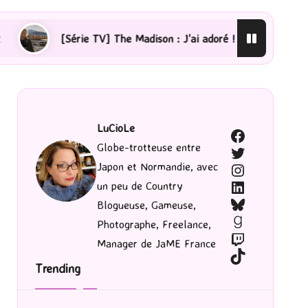
 Madison : J’ai adoré !
[Lecture] La femme de ménage 
LuCioLe
Facebook
Globe-trotteuse entre
Twitter
Japon et Normandie, avec
Instagram
LinkedIn
un peu de Country
Bluesky
Blogueuse, Gameuse,
Goodreads
Photographe, Freelance,
Twitch
Manager de JaME France
TikTok
Trending