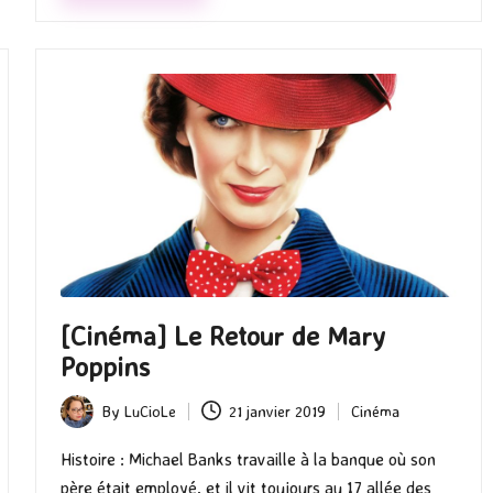
[Cinéma] Le Retour de Mary
Poppins
By
LuCioLe
21 janvier 2019
Cinéma
Posted
Posted
by
in
Histoire : Michael Banks travaille à la banque où son
père était employé, et il vit toujours au 17 allée des