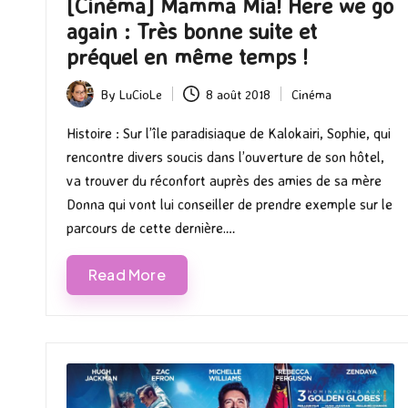
[Cinéma] Mamma Mia! Here we go
again : Très bonne suite et
préquel en même temps !
By
LuCioLe
8 août 2018
Cinéma
Posted
Posted
by
in
Histoire : Sur l’île paradisiaque de Kalokairi, Sophie, qui
rencontre divers soucis dans l’ouverture de son hôtel,
va trouver du réconfort auprès des amies de sa mère
Donna qui vont lui conseiller de prendre exemple sur le
parcours de cette dernière.…
Read More