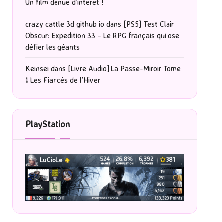
Un film dénué d’intérêt !
crazy cattle 3d github io
dans
[PS5] Test Clair
Obscur: Expedition 33 – Le RPG français qui ose
défier les géants
Keinsei
dans
[Livre Audio] La Passe-Miroir Tome
1 Les Fiancés de l’Hiver
PlayStation