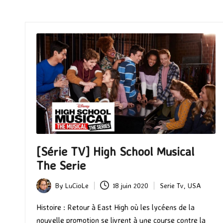
[Série TV] High School Musical
The Serie
By
LuCioLe
18 juin 2020
Serie Tv
,
USA
Posted
Posted
by
in
Histoire : Retour à East High où les lycéens de la
nouvelle promotion se livrent à une course contre la