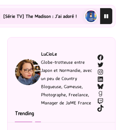
’ai adoré !
[Lecture] La femme de ménage : J’ai saut
LuCioLe
Facebook
Globe-trotteuse entre
Twitter
Japon et Normandie, avec
Instagram
LinkedIn
un peu de Country
Bluesky
Blogueuse, Gameuse,
Goodreads
Photographe, Freelance,
Twitch
Manager de JaME France
TikTok
Trending