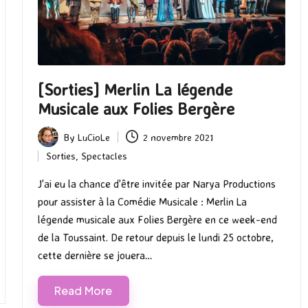
[Sorties] Merlin La légende
Musicale aux Folies Bergère
By
LuCioLe
2 novembre 2021
Posted
Sorties
,
Spectacles
by
Posted
in
J'ai eu la chance d'être invitée par Narya Productions
pour assister à la Comédie Musicale : Merlin La
légende musicale aux Folies Bergère en ce week-end
de la Toussaint. De retour depuis le lundi 25 octobre,
cette dernière se jouera…
Read More