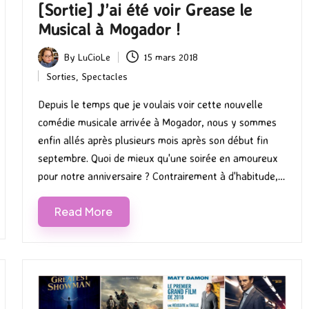
[Sortie] J’ai été voir Grease le
Musical à Mogador !
By
LuCioLe
15 mars 2018
Posted
Sorties
,
Spectacles
by
Posted
in
Depuis le temps que je voulais voir cette nouvelle
comédie musicale arrivée à Mogador, nous y sommes
enfin allés après plusieurs mois après son début fin
septembre. Quoi de mieux qu'une soirée en amoureux
pour notre anniversaire ? Contrairement à d'habitude,…
Read More