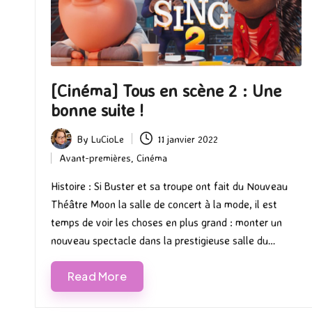
[Cinéma] Tous en scène 2 : Une
bonne suite !
By
LuCioLe
11 janvier 2022
Posted
Avant-premières
,
Cinéma
by
Posted
in
Histoire : Si Buster et sa troupe ont fait du Nouveau
Théâtre Moon la salle de concert à la mode, il est
temps de voir les choses en plus grand : monter un
nouveau spectacle dans la prestigieuse salle du…
Read More