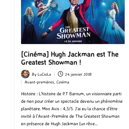
[Cinéma] Hugh Jackman est The
Greatest Showman !
By
LuCioLe
24 janvier 2018
Posted
Avant-premières
,
Cinéma
by
Posted
in
Histoire : L’histoire de P.T Barnum, un visionnaire parti
de rien pour créer un spectacle devenu un phénomène
planétaire. Mon Avis : 4,5/5. J'ai eu la chance d'être
invité à l'Avant-Première de The Greatest Showman
en présence de Hugh Jackman (un rêve…