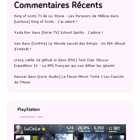
Commentaires Récents
King of scots T1 de Liv Stone - Les Paravers de Millina
dans
[Lecture] King of Scots : J’ai adoré !
Yoda Bor
dans
[Série TV] School Spirits : J’adore !
Van
dans
[Cinéma] Le Monde secret des Emojis : Un film dénué
d’intérêt !
crazy cattle 3d github io
dans
[PS5] Test Clair Obscur:
Expedition 33 – Le RPG français qui ose défier les géants
Keinsei
dans
[Livre Audio] La Passe-Miroir Tome 1 Les Fiancés
de l’Hiver
PlayStation