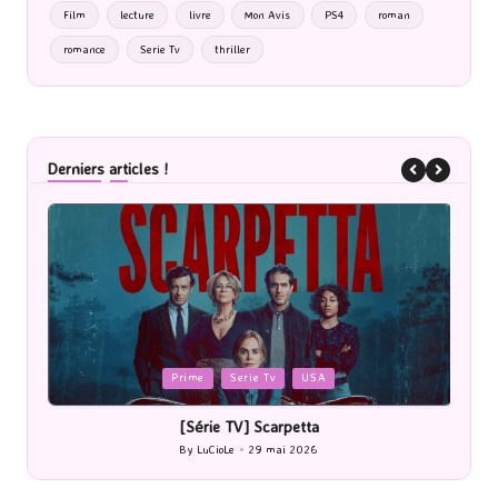
Film
lecture
livre
Mon Avis
PS4
roman
romance
Serie Tv
thriller
Derniers articles !
Posted
Cinéma
in
[Cinéma] Les Rayons et des ombres
By
LuCioLe
27 mai 2026
Posted
by