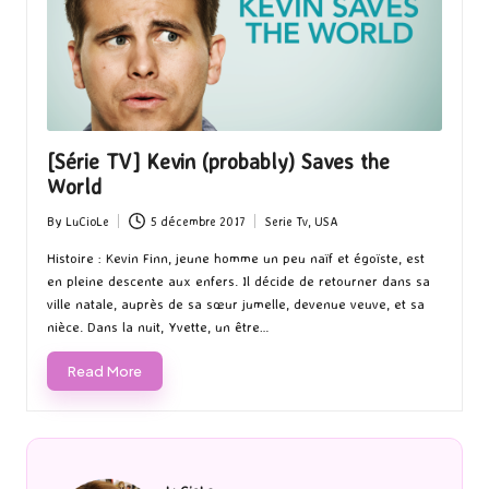
[Série TV] Kevin (probably) Saves the
World
By
LuCioLe
5 décembre 2017
Serie Tv
,
USA
Posted
Posted
by
in
Histoire : Kevin Finn, jeune homme un peu naïf et égoïste, est
en pleine descente aux enfers. Il décide de retourner dans sa
ville natale, auprès de sa sœur jumelle, devenue veuve, et sa
nièce. Dans la nuit, Yvette, un être…
Read More