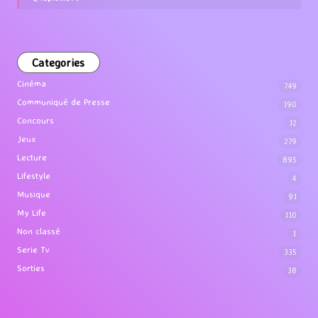
Categories
Cinéma
749
Communiqué de Presse
190
Concours
12
Jeux
279
Lecture
895
Lifestyle
4
Musique
91
My Life
110
Non classé
1
Serie Tv
335
Sorties
38