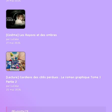
29 mai 2026
[Cinéma] Les Rayons et des ombres
par LuCioLe
27 mai 2026
[Lecture] Gardiens des cités perdues : Le roman graphique Tome 1
Partie 2
par LuCioLe
25 mai 2026
@lupiotte79