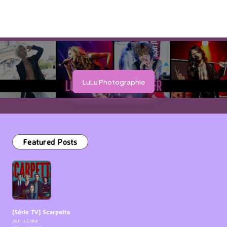
LuLu Photographie
Featured Posts
[Série TV] Scarpetta
par LuCioLe