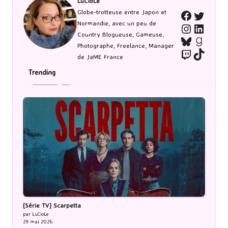
LuCioLe
Twitte
Globe-trotteuse entre Japon et
Faceboo
Normandie, avec un peu de
Instagra
Linked
Country Blogueuse, Gameuse,
Bluesky
Goodr
Photographe, Freelance, Manager
Twitch
TikTo
de JaME France
Trending
[Série TV] Scarpetta
par LuCioLe
29 mai 2026