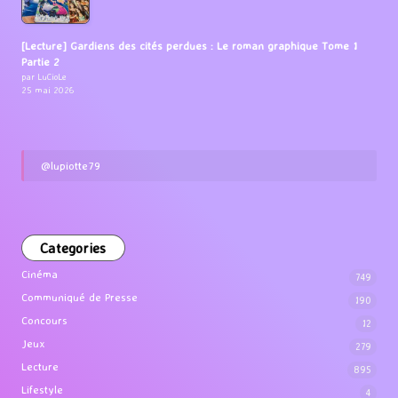
[Lecture] Gardiens des cités perdues : Le roman graphique Tome 1
Partie 2
par LuCioLe
25 mai 2026
@lupiotte79
Categories
Cinéma
749
Communiqué de Presse
190
Concours
12
Jeux
279
Lecture
895
Lifestyle
4