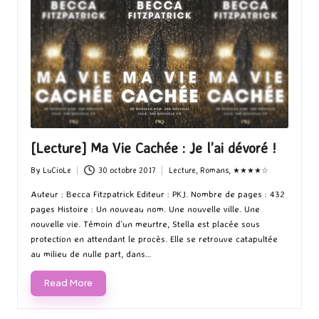
[Lecture] Ma Vie Cachée : Je l’ai dévoré !
By
LuCioLe
30 octobre 2017
Lecture
,
Romans
,
★★★★☆
Posted
Posted
by
in
Auteur : Becca Fitzpatrick Editeur : PKJ. Nombre de pages : 432
pages Histoire : Un nouveau nom. Une nouvelle ville. Une
nouvelle vie. Témoin d’un meurtre, Stella est placée sous
protection en attendant le procès. Elle se retrouve catapultée
au milieu de nulle part, dans…
Read More