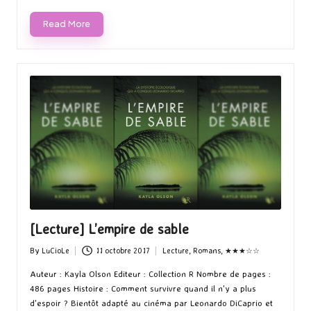
Read More
[Lecture] L’empire de sable
By
LuCioLe
11 octobre 2017
Lecture
,
Romans
,
★★★☆☆
Posted
Posted
by
in
Auteur : Kayla Olson Editeur : Collection R Nombre de pages :
486 pages Histoire : Comment survivre quand il n'y a plus
d'espoir ? Bientôt adapté au cinéma par Leonardo DiCaprio et