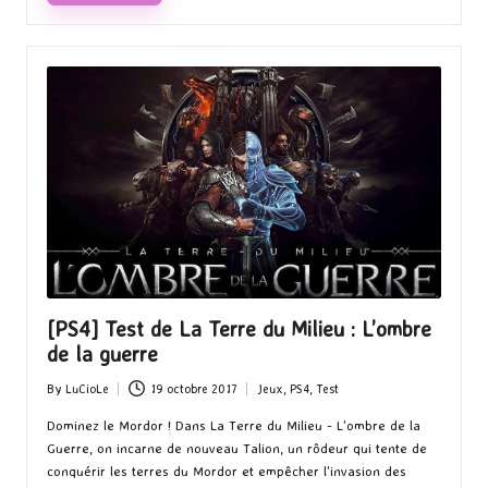
[PS4] Test de La Terre du Milieu : L’ombre
de la guerre
By
LuCioLe
19 octobre 2017
Jeux
,
PS4
,
Test
Posted
Posted
by
in
Dominez le Mordor ! Dans La Terre du Milieu - L'ombre de la
Guerre, on incarne de nouveau Talion, un rôdeur qui tente de
conquérir les terres du Mordor et empêcher l'invasion des