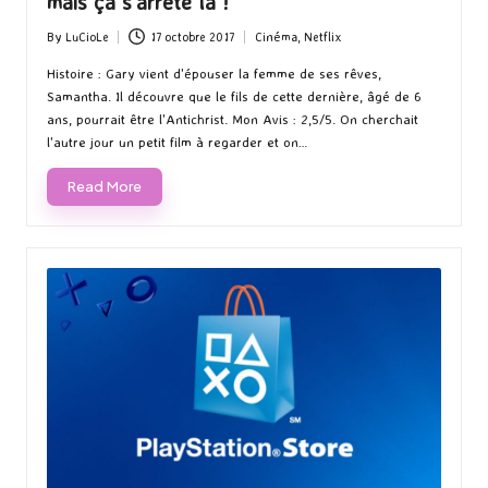
mais ça s’arrête là !
By
LuCioLe
17 octobre 2017
Cinéma
,
Netflix
Posted
Posted
by
in
Histoire : Gary vient d'épouser la femme de ses rêves,
Samantha. Il découvre que le fils de cette dernière, âgé de 6
ans, pourrait être l'Antichrist. Mon Avis : 2,5/5. On cherchait
l'autre jour un petit film à regarder et on…
Read More