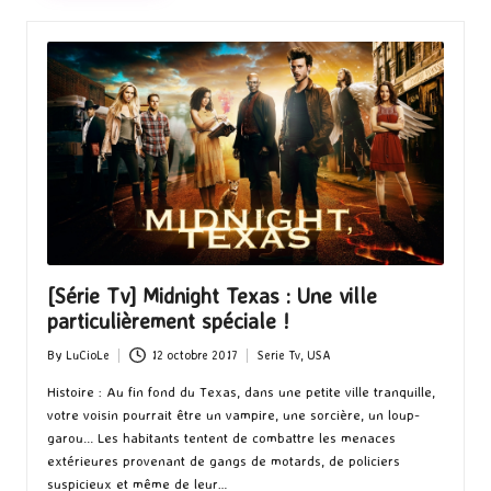
[Série Tv] Midnight Texas : Une ville
particulièrement spéciale !
By
LuCioLe
12 octobre 2017
Serie Tv
,
USA
Posted
Posted
by
in
Histoire : Au fin fond du Texas, dans une petite ville tranquille,
votre voisin pourrait être un vampire, une sorcière, un loup-
garou... Les habitants tentent de combattre les menaces
extérieures provenant de gangs de motards, de policiers
suspicieux et même de leur…