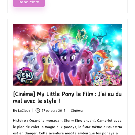
Read More
[Cinéma] My Little Pony le Film : J’ai eu du
mal avec le style !
By
LuCioLe
27 octobre 2017
Cinéma
Posted
Posted
by
in
Histoire : Quand le menaçant Storm King envahit Canterlot avec
le plan de voler la magie aux poneys, le futur même d’Equestria
est en danger. Cette aventure inédite embarque les poneys à