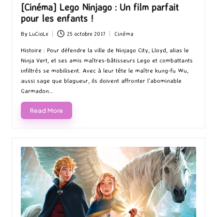
[Cinéma] Lego Ninjago : Un film parfait
pour les enfants !
By
LuCioLe
25 octobre 2017
Cinéma
Posted
Posted
by
in
Histoire : Pour défendre la ville de Ninjago City, Lloyd, alias le
Ninja Vert, et ses amis maîtres-bâtisseurs Lego et combattants
infiltrés se mobilisent. Avec à leur tête le maître kung-fu Wu,
aussi sage que blagueur, ils doivent affronter l'abominable
Garmadon…
Read More