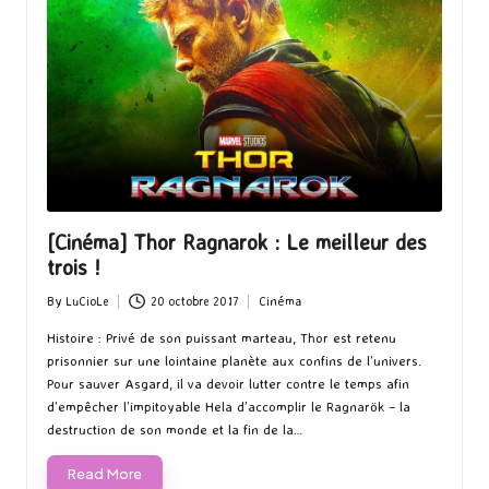
[Cinéma] Thor Ragnarok : Le meilleur des
trois !
By
LuCioLe
20 octobre 2017
Cinéma
Posted
Posted
by
in
Histoire : Privé de son puissant marteau, Thor est retenu
prisonnier sur une lointaine planète aux confins de l’univers.
Pour sauver Asgard, il va devoir lutter contre le temps afin
d’empêcher l’impitoyable Hela d’accomplir le Ragnarök – la
destruction de son monde et la fin de la…
Read More