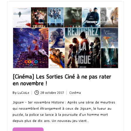
[Cinéma] Les Sorties Ciné à ne pas rater
en novembre !
By
LuCioLe
28 octobre 2017
Cinéma
Posted
Posted
by
in
Jigsaw - 1er novembre Histoire : Après une série de meurtres
qui ressemblent étrangement à ceux de Jigsaw, le tueur au
puzzle, la police se lance à la poursuite d'un homme mort
depuis plus de dix ans. Un nouveau jeu vient…