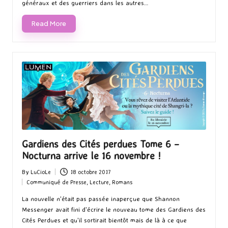
généraux et des guerriers dans les autres…
Read More
Gardiens des Cités perdues Tome 6 –
Nocturna arrive le 16 novembre !
By
LuCioLe
18 octobre 2017
Posted
Communiqué de Presse
,
Lecture
,
Romans
by
Posted
in
La nouvelle n'était pas passée inaperçue que Shannon
Messenger avait fini d'écrire le nouveau tome des Gardiens des
Cités Perdues et qu'il sortirait bientôt mais de là à ce que