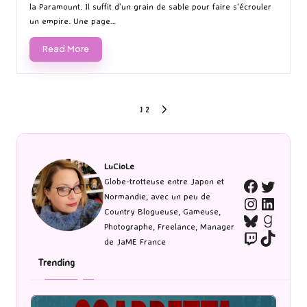
la Paramount. Il suffit d'un grain de sable pour faire s'écrouler
un empire. Une page…
Read More
Pagination
1
2
NEXT
PAGE
des
publications
LuCioLe
Twitte
Globe-trotteuse entre Japon et
Faceboo
Normandie, avec un peu de
Instagra
Linked
Country Blogueuse, Gameuse,
Bluesky
Goodr
Photographe, Freelance, Manager
Twitch
TikTo
de JaME France
Trending