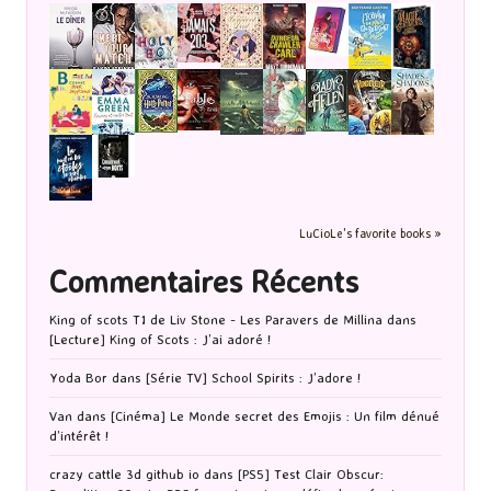
LuCioLe's favorite books »
Commentaires Récents
King of scots T1 de Liv Stone - Les Paravers de Millina
dans
[Lecture] King of Scots : J’ai adoré !
Yoda Bor
dans
[Série TV] School Spirits : J’adore !
Van
dans
[Cinéma] Le Monde secret des Emojis : Un film dénué
d’intérêt !
crazy cattle 3d github io
dans
[PS5] Test Clair Obscur: