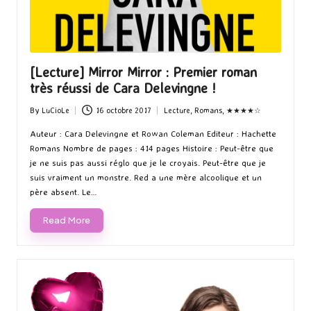
[Lecture] Mirror Mirror : Premier roman
très réussi de Cara Delevingne !
By
LuCioLe
16 octobre 2017
Lecture
,
Romans
,
★★★★☆
Posted
Posted
by
in
Auteur : Cara Delevingne et Rowan Coleman Editeur : Hachette
Romans Nombre de pages : 414 pages Histoire : Peut-être que
je ne suis pas aussi réglo que je le croyais. Peut-être que je
suis vraiment un monstre. Red a une mère alcoolique et un
père absent. Le…
Read More