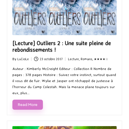
[Lecture] Outliers 2 : Une suite pleine de
rebondissements !
By
LuCioLe
23 octobre 2017
Lecture
,
Romans
,
★★★★☆
Posted
Posted
by
in
Auteur : Kimberly McCreight Editeur : Collection R Nombre de
pages : 378 pages Histoire : Suivez votre instinct, surtout quand
il vous dit de fuir. Wylie et Jasper ont réchappé de justesse à
l'horreur du Camp Colestah. Mais la menace plane toujours sur
eux, plus…
Read More