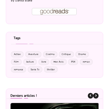
by
Dahlia Blake
Tags
Action
Aventure
Cinéma
Critique
Drame
Film
lecture
livre
Mon Avis
PS4
roman
romance
Serie Tv
thriller
Derniers articles !