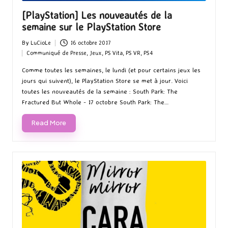
[PlayStation] Les nouveautés de la
semaine sur le PlayStation Store
By
LuCioLe
16 octobre 2017
Posted
Communiqué de Presse
,
Jeux
,
PS Vita
,
PS VR
,
PS4
by
Posted
in
Comme toutes les semaines, le lundi (et pour certains jeux les
jours qui suivent), le PlayStation Store se met à jour. Voici
toutes les nouveautés de la semaine : South Park: The
Fractured But Whole - 17 octobre South Park: The…
Read More