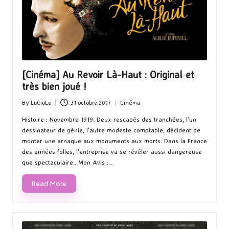
[Cinéma] Au Revoir Là-Haut : Original et
très bien joué !
By
LuCioLe
31 octobre 2017
Cinéma
Posted
Posted
by
in
Histoire : Novembre 1919. Deux rescapés des tranchées, l'un
dessinateur de génie, l'autre modeste comptable, décident de
monter une arnaque aux monuments aux morts. Dans la France
des années folles, l'entreprise va se révéler aussi dangereuse
que spectaculaire.. Mon Avis :…
Read More