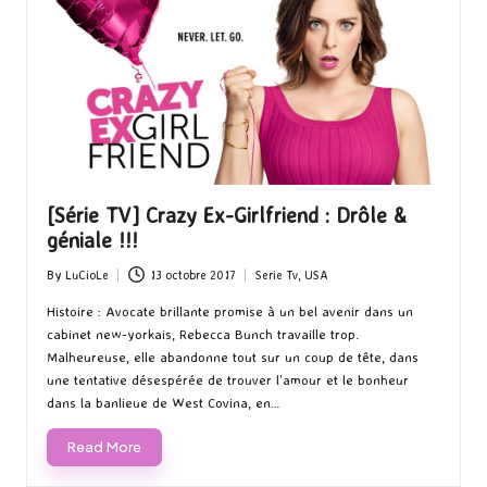
[Série TV] Crazy Ex-Girlfriend : Drôle &
géniale !!!
By
LuCioLe
13 octobre 2017
Serie Tv
,
USA
Posted
Posted
by
in
Histoire : Avocate brillante promise à un bel avenir dans un
cabinet new-yorkais, Rebecca Bunch travaille trop.
Malheureuse, elle abandonne tout sur un coup de tête, dans
une tentative désespérée de trouver l’amour et le bonheur
dans la banlieue de West Covina, en…
Read More