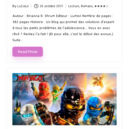
By
LuCioLe
26 octobre 2017
Lecture
,
Romans
,
★★★★☆
Posted
Posted
by
in
Auteur : Brianna R. Shrum Editeur : Lumen Nombre de pages :
382 pages Histoire : Un blog qui promet des solutions d'expert
à tous les petits problèmes de l'adolescence... Vous en avez
rêvé ? Renley l'a fait ! (Et pour elle, c'est le début des ennuis.)
Suite…
Read More