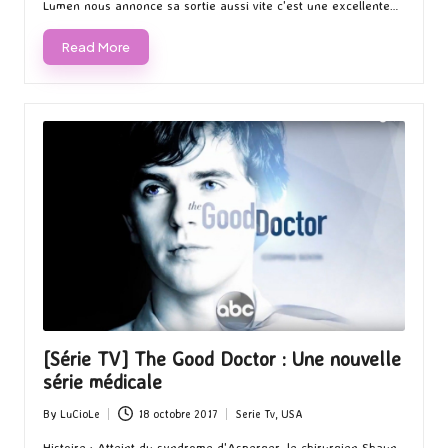
Lumen nous annonce sa sortie aussi vite c'est une excellente…
Read More
[Série TV] The Good Doctor : Une nouvelle
série médicale
By
LuCioLe
18 octobre 2017
Serie Tv
,
USA
Posted
Posted
by
in
Histoire : Atteint du syndrome d'Asperger, le chirurgien Shaun