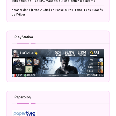
Expedition 33 – Le RPG français qui ose défier les géants
Keinsei
dans
[Livre Audio] La Passe-Miroir Tome 1 Les Fiancés
de l’Hiver
PlayStation
Paperblog