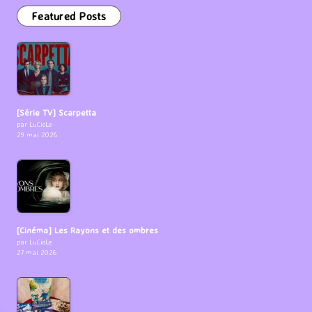
Featured Posts
[Série TV] Scarpetta
par LuCioLe
29 mai 2026
[Cinéma] Les Rayons et des ombres
par LuCioLe
27 mai 2026