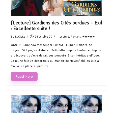
[Lecture] Gardiens des Cités perdues – Exil
: Excellente suite !
By
LuCioLe
24 octobre 2017
Lecture
,
Romans
,
★★★★★
Posted
Posted
by
in
Auteur : Shannon Messenger Editeur : Lumen Nombre de
pages : 572 pages Histoire : Télépathe depuis l'enfance, Sophie
a découvert qu'elle devait ses pouvoirs à son héritage elfique.
La jeune fille vit désormais au manoir de Havenfield, où elle a
trouvé sa place auprès de…
Read More