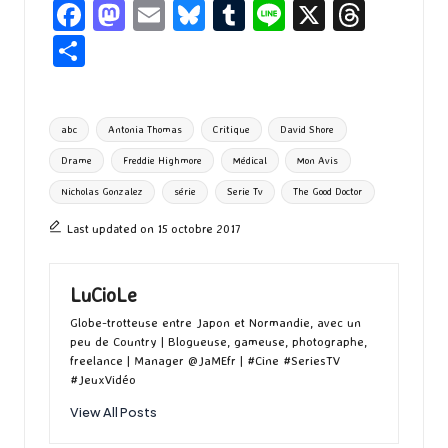
Fa
M
E
Bl
T
Li
X
T
ce
as
m
u
u
n
hr
P
b
to
ai
es
m
e
ea
ar
o
d
l
ky
bl
ds
ta
Tags:
abc
Antonia Thomas
Critique
David Shore
o
o
r
g
Drame
Freddie Highmore
Médical
Mon Avis
k
n
er
Nicholas Gonzalez
série
Serie Tv
The Good Doctor
Last updated on 15 octobre 2017
LuCioLe
Globe-trotteuse entre Japon et Normandie, avec un
peu de Country | Blogueuse, gameuse, photographe,
freelance | Manager @JaMEfr | #Cine #SeriesTV
#JeuxVidéo
View All Posts