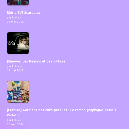
[Série TV] Scarpetta
par LuCioLe
29 mai 2026
[Cinéma] Les Rayons et des ombres
par LuCioLe
27 mai 2026
[Lecture] Gardiens des cités perdues : Le roman graphique Tome 1
Partie 2
par LuCioLe
25 mai 2026