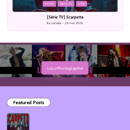
Posted
Posted
Prime
Serie Tv
USA
in
in
[Série TV] Scarpetta
By
LuCioLe
29 mai 2026
Posted
by
LuLu Photographie
Featured Posts