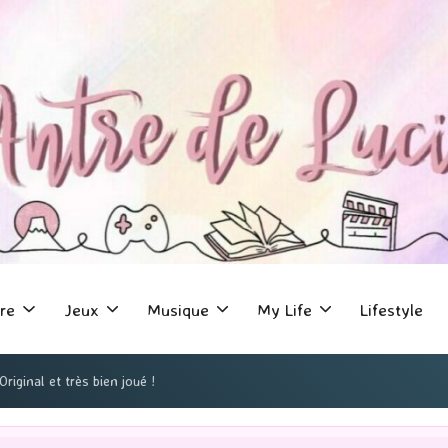
re
Jeux
Musique
My Life
Lifestyle
riginal et très bien joué !