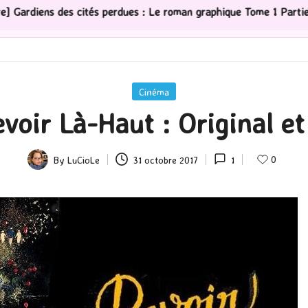
es : Le roman graphique Tome 1 Partie 2
[Série TV] Th
Posted
Cinéma
in
oir Là-Haut : Original et 
0
By
LuCioLe
31 octobre 2017
1
Posted
by