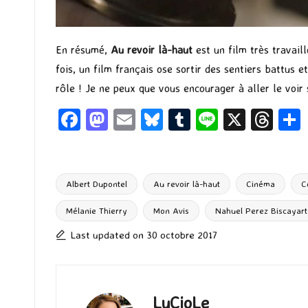
En résumé,
Au revoir là-haut
est un film très travail
fois, un film français ose sortir des sentiers battus 
rôle ! Je ne peux que vous encourager à aller le voir
Fa
M
E
Bl
T
Li
X
T
ce
as
m
u
u
n
hr
b
to
ai
es
m
e
ea
o
d
l
ky
bl
ds
Albert Dupontel
Au revoir là-haut
Cinéma
C
o
o
r
Mélanie Thierry
Mon Avis
Nahuel Perez Biscayart
Tags:
k
n
Last updated on 30 octobre 2017
LuCioLe