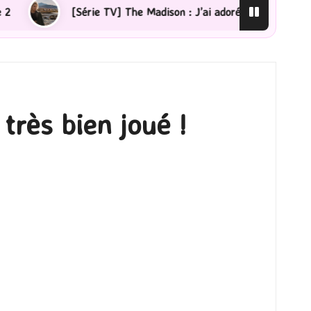
e Madison : J’ai adoré !
[Lecture] La femme de ménage
très bien joué !