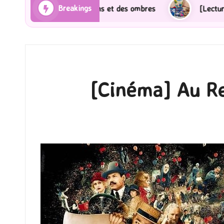
Breakings
ns et des ombres
[Lecture] Gardiens des cités perdu
[Cinéma] Au Rev