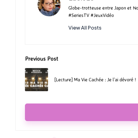
Globe-trotteuse entre Japon et N
#SeriesTV #JeuxVidéo
View All Posts
Post
Previous Post
navigation
[Lecture] Ma Vie Cachée : Je l’ai dévoré !