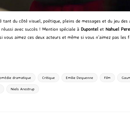
lé tant du côté visuel, poétique, pleins de messages et du jeu des 
et réussi avec succès ! Mention spéciale à
Dupontel
et
Nahuel Pere
 si vous aimez ces deux acteurs et même si vous n’aimez pas les fi
P
ar
ta
g
omédie dramatique
Critique
Emilie Dequenne
Film
Gaum
er
Niels Arestrup