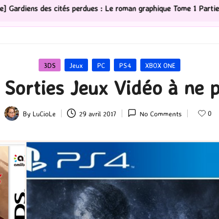
rdues : Le roman graphique Tome 1 Partie 2
[Série TV]
Posted
3DS
Jeux
PC
PS4
XBOX ONE
in
 Sorties Jeux Vidéo à ne p
0
By
LuCioLe
29 avril 2017
No Comments
Posted
by