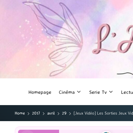
Homepage
Cinéma
Serie Tv
Lectu
Home
2017
avril
29
[Jeux Vidéo] Les Sorties Jeux Vid