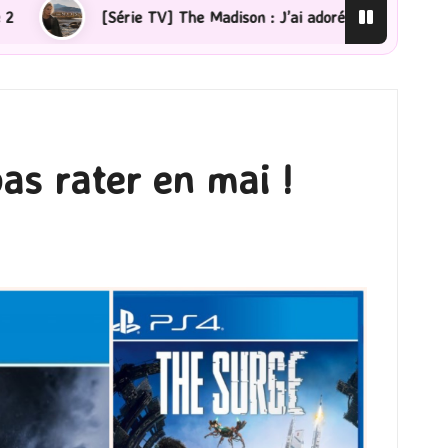
 The Madison : J’ai adoré !
[Lecture] La femme de mén
as rater en mai !