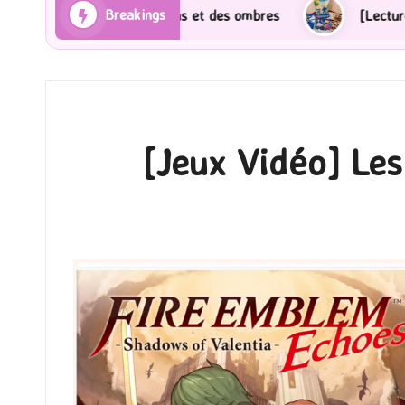
Breakings
ayons et des ombres
[Lecture] Gardiens des cités pe
[Jeux Vidéo] Les