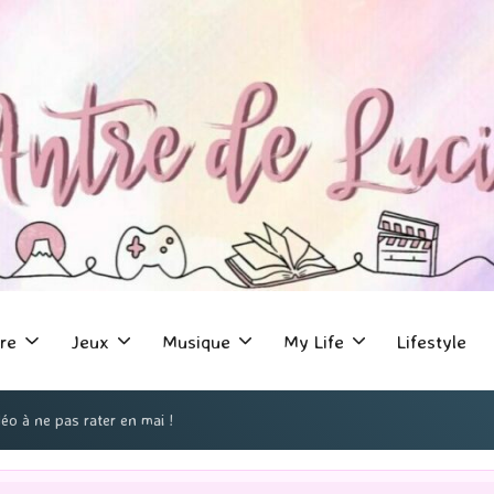
re
Jeux
Musique
My Life
Lifestyle
éo à ne pas rater en mai !