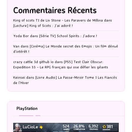
Commentaires Récents
King of scots T1 de Liv Stone - Les Paravers de Millina
dans
[Lecture] King of Scots : J’ai adoré !
Yoda Bor
dans
[Série TV] School Spirits : J’adore !
Van
dans
[Cinéma] Le Monde secret des Emojis : Un film dénué
d’intérêt !
crazy cattle 3d github io
dans
[PS5] Test Clair Obscur:
Expedition 33 – Le RPG français qui ose défier les géants
Keinsei
dans
[Livre Audio] La Passe-Miroir Tome 1 Les Fiancés
de l’Hiver
PlayStation