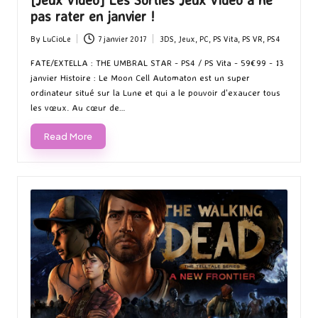
[Jeux Vidéo] Les Sorties Jeux Vidéo à ne
pas rater en janvier !
By
LuCioLe
7 janvier 2017
3DS
,
Jeux
,
PC
,
PS Vita
,
PS VR
,
PS4
Posted
Posted
by
in
FATE/EXTELLA : THE UMBRAL STAR - PS4 / PS Vita - 59€99 - 13
janvier Histoire : Le Moon Cell Automaton est un super
ordinateur situé sur la Lune et qui a le pouvoir d'exaucer tous
les vœux. Au cœur de…
Read More