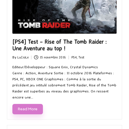
[PS4] Test – Rise of The Tomb Raider :
Une Aventure au top !
By
LuCioLe
15 novembre 2016
PS4
,
Test
Posted
Posted
by
in
Editeur/Développeur : Square Enix, Crystal Dynamics
Genre : Action, Aventure Sortie : 11 octobre 2016 Plateformes :
PS4, PC, XBOX ONE Graphismes : Comme à la sortie du
précédent jeu intitulé sobrement Tomb Raider, Rise of the Tomb
Raider est superbes au niveau des graphismes. On ressent
encore une…
Read More