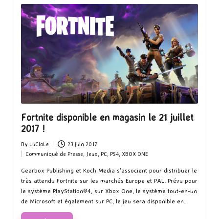
Fortnite disponible en magasin le 21 juillet
2017 !
By
LuCioLe
23 juin 2017
Posted
Communiqué de Presse
,
Jeux
,
PC
,
PS4
,
XBOX ONE
by
Posted
in
Gearbox Publishing et Koch Media s'associent pour distribuer le
très attendu Fortnite sur les marchés Europe et PAL. Prévu pour
le système PlayStation®4, sur Xbox One, le système tout-en-un
de Microsoft et également sur PC, le jeu sera disponible en…