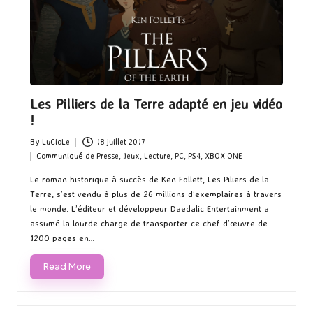
Les Pilliers de la Terre adapté en jeu vidéo
!
By
LuCioLe
18 juillet 2017
Posted
Communiqué de Presse
,
Jeux
,
Lecture
,
PC
,
PS4
,
XBOX ONE
by
Posted
in
Le roman historique à succès de Ken Follett, Les Piliers de la
Terre, s’est vendu à plus de 26 millions d’exemplaires à travers
le monde. L’éditeur et développeur Daedalic Entertainment a
assumé la lourde charge de transporter ce chef-d’œuvre de
1200 pages en…
Read More