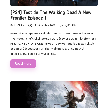
[PS4] Test de The Walking Dead A New
Frontier Episode 1
By
LuCioLe
27 décembre 2016
Jeux
,
PC
,
PS4
Posted
Posted
by
in
Editeur/Développeur : Telltale Games Genre : Survival-Horror,
Aventure, Point’n Click Sortie : 20 décembre 2016 Plateformes :
PS4, PC, XBOX ONE Graphismes : Comme tous les jeux Telltale
et son prédécesseur sur The Walking Dead, ce nouvel
épisode, suite des aventures de…
Read More