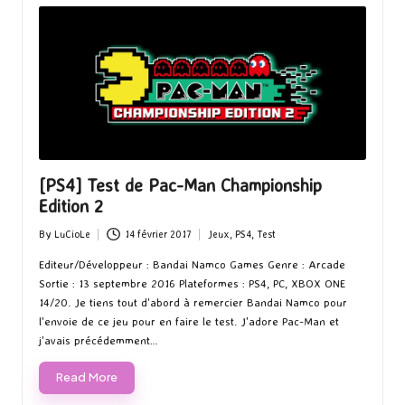
[PS4] Test de Pac-Man Championship
Edition 2
By
LuCioLe
14 février 2017
Jeux
,
PS4
,
Test
Posted
Posted
by
in
Editeur/Développeur : Bandai Namco Games Genre : Arcade
Sortie : 13 septembre 2016 Plateformes : PS4, PC, XBOX ONE
14/20. Je tiens tout d'abord à remercier Bandai Namco pour
l'envoie de ce jeu pour en faire le test. J'adore Pac-Man et
j'avais précédemment…
Read More