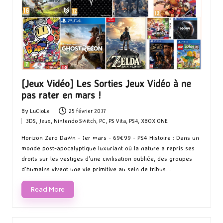
[Jeux Vidéo] Les Sorties Jeux Vidéo à ne
pas rater en mars !
By
LuCioLe
25 février 2017
Posted
3DS
,
Jeux
,
Nintendo Switch
,
PC
,
PS Vita
,
PS4
,
XBOX ONE
by
Posted
in
Horizon Zero Dawn - 1er mars - 69€99 - PS4 Histoire : Dans un
monde post-apocalyptique luxuriant où la nature a repris ses
droits sur les vestiges d'une civilisation oubliée, des groupes
d'humains vivent une vie primitive au sein de tribus.…
Read More