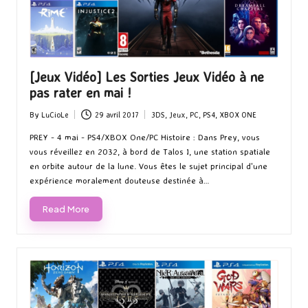
[Jeux Vidéo] Les Sorties Jeux Vidéo à ne
pas rater en mai !
By
LuCioLe
29 avril 2017
3DS
,
Jeux
,
PC
,
PS4
,
XBOX ONE
Posted
Posted
by
in
PREY - 4 mai - PS4/XBOX One/PC Histoire : Dans Prey, vous
vous réveillez en 2032, à bord de Talos I, une station spatiale
en orbite autour de la lune. Vous êtes le sujet principal d'une
expérience moralement douteuse destinée à…
Read More