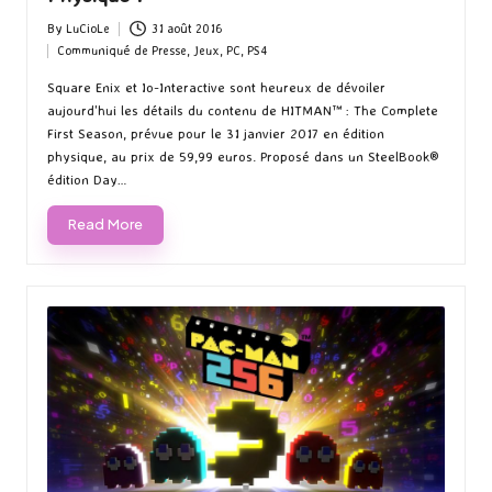
By
LuCioLe
31 août 2016
Posted
Communiqué de Presse
,
Jeux
,
PC
,
PS4
by
Posted
in
Square Enix et Io-Interactive sont heureux de dévoiler
aujourd'hui les détails du contenu de HITMAN™ : The Complete
First Season, prévue pour le 31 janvier 2017 en édition
physique, au prix de 59,99 euros. Proposé dans un SteelBook®
édition Day…
Read More