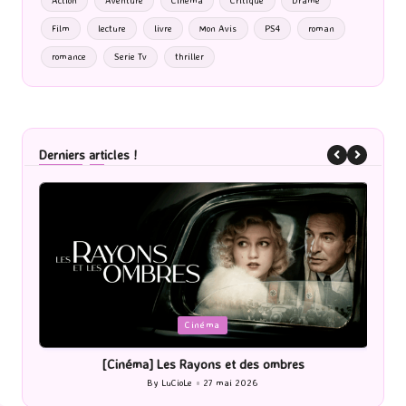
Action
Aventure
Cinéma
Critique
Drame
Film
lecture
livre
Mon Avis
PS4
roman
romance
Serie Tv
thriller
Derniers articles !
Posted
Posted
Cinéma
in
in
[Cinéma] Les Rayons et des ombres
[Lecture] 
By
LuCioLe
27 mai 2026
Posted