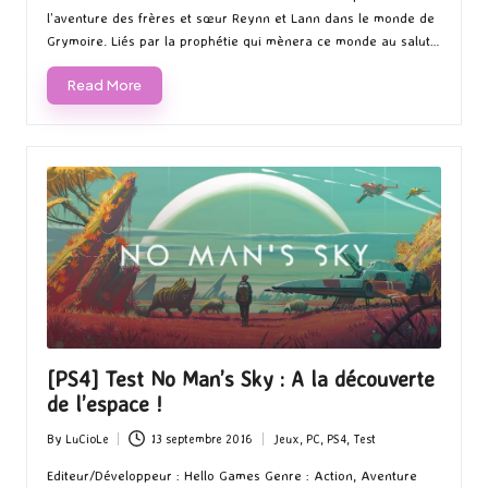
l’aventure des frères et sœur Reynn et Lann dans le monde de
Grymoire. Liés par la prophétie qui mènera ce monde au salut…
Read More
[PS4] Test No Man’s Sky : A la découverte
de l’espace !
By
LuCioLe
13 septembre 2016
Jeux
,
PC
,
PS4
,
Test
Posted
Posted
by
in
Editeur/Développeur : Hello Games Genre : Action, Aventure