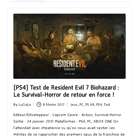
[PS4] Test de Resident Evil 7 Biohazard :
Le Survival-Horror de retour en force !
By
LuCioLe
8 février 2017
Jeux
,
PC
,
PS VR
,
PS4
,
Test
Posted
Posted
by
in
Editeur/Développeur : Capcom Genre : Action, Survival-Horror
Sortie : 24 janvier 2017 Plateformes : PS4, PC, XBOX ONE On
l'attendait avec impatience vu qu'on nous avait venter ces
mérites de se rapprocher des premiers opus de la franchise de