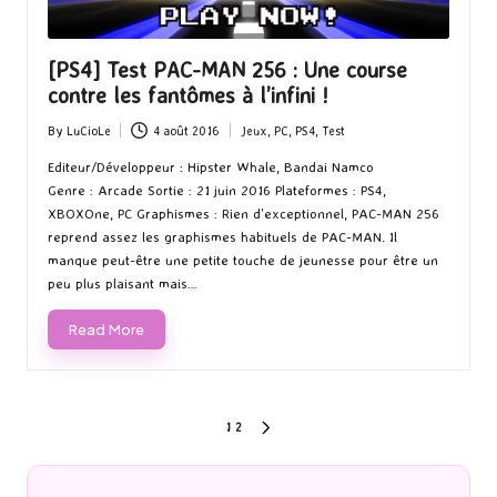
[PS4] Test PAC-MAN 256 : Une course
contre les fantômes à l’infini !
By
LuCioLe
4 août 2016
Jeux
,
PC
,
PS4
,
Test
Posted
Posted
by
in
Editeur/Développeur : Hipster Whale, Bandai Namco
Genre : Arcade Sortie : 21 juin 2016 Plateformes : PS4,
XBOXOne, PC Graphismes : Rien d’exceptionnel, PAC-MAN 256
reprend assez les graphismes habituels de PAC-MAN. Il
manque peut-être une petite touche de jeunesse pour être un
peu plus plaisant mais…
Read More
Pagination
1
2
NEXT
PAGE
des