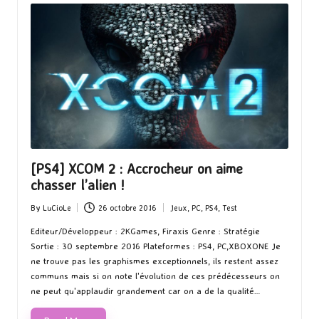
[PS4] XCOM 2 : Accrocheur on aime
chasser l’alien !
By
LuCioLe
26 octobre 2016
Jeux
,
PC
,
PS4
,
Test
Posted
Posted
by
in
Editeur/Développeur : 2KGames, Firaxis Genre : Stratégie
Sortie : 30 septembre 2016 Plateformes : PS4, PC,XBOXONE Je
ne trouve pas les graphismes exceptionnels, ils restent assez
communs mais si on note l'évolution de ces prédécesseurs on
ne peut qu'applaudir grandement car on a de la qualité…