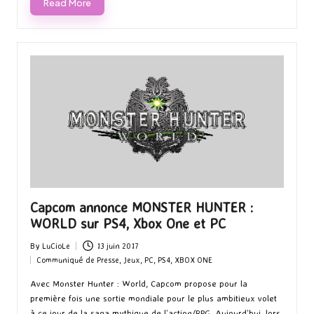
Read More
Capcom annonce MONSTER HUNTER :
WORLD sur PS4, Xbox One et PC
By
LuCioLe
13 juin 2017
Posted
Communiqué de Presse
,
Jeux
,
PC
,
PS4
,
XBOX ONE
by
Posted
in
Avec Monster Hunter : World, Capcom propose pour la
première fois une sortie mondiale pour le plus ambitieux volet
à ce jour de la saga mythique de l’action/RPG. Aujourd’hui, lors