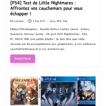
[PS4] Test de Little Nightmares :
Affrontez vos cauchemars pour vous
échapper !
By
LuCioLe
3 mai 2017
Jeux
,
PS4
,
Test
Posted
Posted
by
in
Editeur/Développeur : Bandai Namco Games Genre : Action,
Aventure, Horreur Sortie : 28 avril 2017 Plateformes : PS4,
PC, XBOX ONE Une petite pépite ! Je dois dire que cette
réussite est dû principalement aux graphismes, à son ambiance
cauchemardesque et à son aventure qui…
Read More