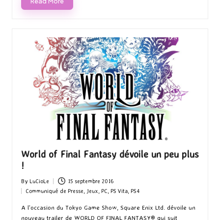
Read More
World of Final Fantasy dévoile un peu plus
!
By
LuCioLe
15 septembre 2016
Posted
Communiqué de Presse
,
Jeux
,
PC
,
PS Vita
,
PS4
by
Posted
in
A l'occasion du Tokyo Game Show, Square Enix Ltd. dévoile un
nouveau trailer de WORLD OF FINAL FANTASY® qui suit