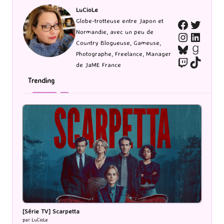
publications
LuCioLe
Twitte
Globe-trotteuse entre Japon et
Faceboo
Normandie, avec un peu de
Instagra
Linked
Country Blogueuse, Gameuse,
Bluesky
Goodr
Photographe, Freelance, Manager
Twitch
TikTo
de JaME France
Trending
[Série TV] Scarpetta
par LuCioLe