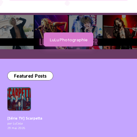
by
LuLu Photographie
Featured Posts
[Série TV] Scarpetta
par LuCioLe
29 mai 2026