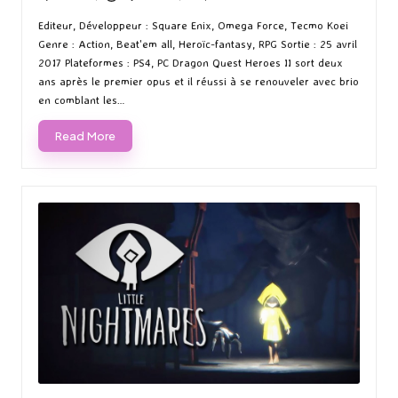
Posted
Posted
by
in
Editeur, Développeur : Square Enix, Omega Force, Tecmo Koei
Genre : Action, Beat'em all, Heroïc-fantasy, RPG Sortie : 25 avril
2017 Plateformes : PS4, PC Dragon Quest Heroes II sort deux
ans après le premier opus et il réussi à se renouveler avec brio
en comblant les…
Read More