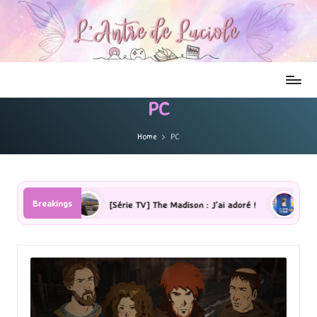
PC
Home
PC
Breakings
 TV] The Madison : J’ai adoré !
[Lecture] La femme de ménage : J’ai 