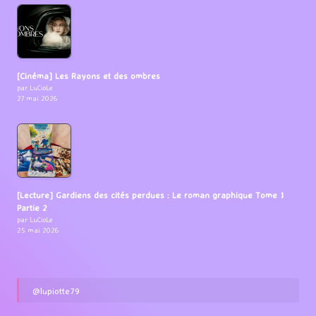
[Cinéma] Les Rayons et des ombres
par LuCioLe
27 mai 2026
[Lecture] Gardiens des cités perdues : Le roman graphique Tome 1
Partie 2
par LuCioLe
25 mai 2026
@lupiotte79