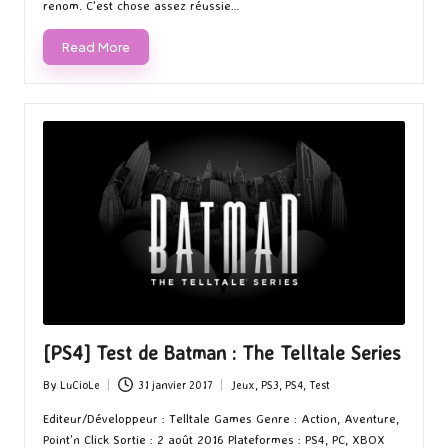
renom. C'est chose assez réussie…
Read More
[PS4] Test de Batman : The Telltale Series
By
LuCioLe
31 janvier 2017
Jeux
,
PS3
,
PS4
,
Test
Posted
Posted
by
in
Editeur/Développeur : Telltale Games Genre : Action, Aventure,
Point’n Click Sortie : 2 août 2016 Plateformes : PS4, PC, XBOX