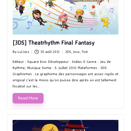
[3DS] Theatrhythm Final Fantasy
By
LuCioLe
30 août 2012
3DS
,
Jeux
,
Test
Posted
Posted
by
in
Editeur : Square Enix Développeur : Indies 0 Genre : Jeu de
Rythme, Musique Sortie : 6 Juillet 2012 Plateformes : 3DS
Graphismes : Le graphisme des personnages est assez rigolo et
original c'est le moins qu'on puisse dire après on est tellement
focalisé sur les…
Read More