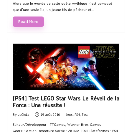
Alors que le monde de cette quête mythique n'est composé
que d'une seule île, un jeune fils de pêcheur et…
Read More
[PS4] Test LEGO Star Wars Le Réveil de la
Force : Une réussite !
By
LuCioLe
19 août 2016
Jeux
,
PS4
,
Test
Posted
Posted
by
in
Editeur/Développeur : TTGames, Warner Bros Games
Genre : Action, Aventure Sortie : 28 juin 2016 Plateformes : PS4,