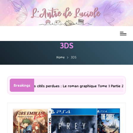
3DS
Home
3DS
Breakings
erdues : Le roman graphique Tome 1 Partie 2
[Série TV] The Madison 