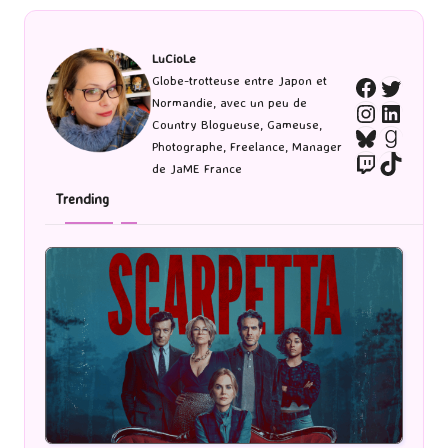
LuCioLe
Twitte
Globe-trotteuse entre Japon et
Faceboo
Normandie, avec un peu de
Instagra
Linked
Country Blogueuse, Gameuse,
Bluesky
Goodr
Photographe, Freelance, Manager
Twitch
TikTo
de JaME France
Trending