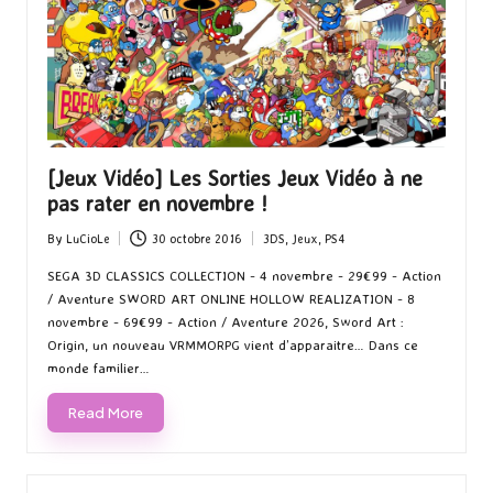
[Jeux Vidéo] Les Sorties Jeux Vidéo à ne
pas rater en novembre !
By
LuCioLe
30 octobre 2016
3DS
,
Jeux
,
PS4
Posted
Posted
by
in
SEGA 3D CLASSICS COLLECTION - 4 novembre - 29€99 - Action
/ Aventure SWORD ART ONLINE HOLLOW REALIZATION - 8
novembre - 69€99 - Action / Aventure 2026, Sword Art :
Origin, un nouveau VRMMORPG vient d’apparaitre… Dans ce
monde familier…
Read More