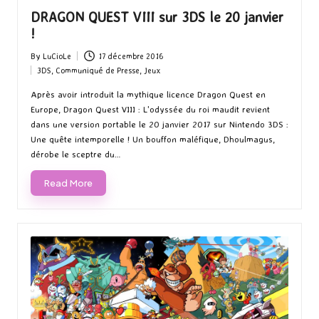
DRAGON QUEST VIII sur 3DS le 20 janvier
!
By
LuCioLe
17 décembre 2016
Posted
3DS
,
Communiqué de Presse
,
Jeux
by
Posted
in
Après avoir introduit la mythique licence Dragon Quest en
Europe, Dragon Quest VIII : L'odyssée du roi maudit revient
dans une version portable le 20 janvier 2017 sur Nintendo 3DS :
Une quête intemporelle ! Un bouffon maléfique, Dhoulmagus,
dérobe le sceptre du…
Read More