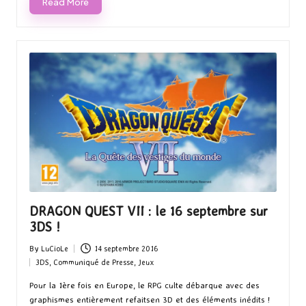
Read More
DRAGON QUEST VII : le 16 septembre sur
3DS !
By
LuCioLe
14 septembre 2016
Posted
3DS
,
Communiqué de Presse
,
Jeux
by
Posted
in
Pour la 1ère fois en Europe, le RPG culte débarque avec des
graphismes entièrement refaitsen 3D et des éléments inédits !