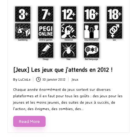
[Jeux] Les jeux que j’attends en 2012 !
By
LuCioLe
10 janvier 2012
Jeux
Posted
Posted
by
in
Chaque année énormément de jeux sortent sur diverses
plateformes et il en faut pour tous les goûts : des jeux pour les
jeunes et les moins jeunes, des suites de jeux à succès, de
l'action, des énigmes, des zombies, des…
Read More