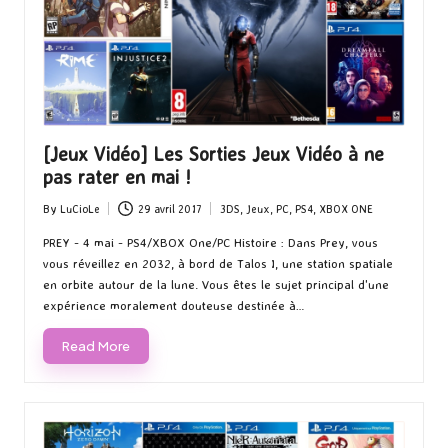
[Jeux Vidéo] Les Sorties Jeux Vidéo à ne
pas rater en mai !
By
LuCioLe
29 avril 2017
3DS
,
Jeux
,
PC
,
PS4
,
XBOX ONE
Posted
Posted
by
in
PREY - 4 mai - PS4/XBOX One/PC Histoire : Dans Prey, vous
vous réveillez en 2032, à bord de Talos I, une station spatiale
en orbite autour de la lune. Vous êtes le sujet principal d'une
expérience moralement douteuse destinée à…
Read More