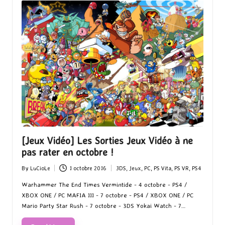
[Jeux Vidéo] Les Sorties Jeux Vidéo à ne
pas rater en octobre !
By
LuCioLe
1 octobre 2016
3DS
,
Jeux
,
PC
,
PS Vita
,
PS VR
,
PS4
Posted
Posted
by
in
Warhammer The End Times Vermintide - 4 octobre - PS4 /
XBOX ONE / PC MAFIA III - 7 octobre - PS4 / XBOX ONE / PC
Mario Party Star Rush - 7 octobre - 3DS Yokai Watch - 7…