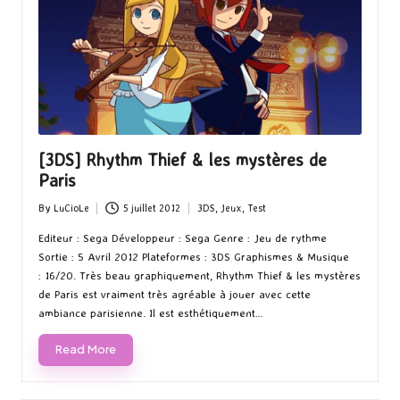
[3DS] Rhythm Thief & les mystères de
Paris
By
LuCioLe
5 juillet 2012
3DS
,
Jeux
,
Test
Posted
Posted
by
in
Editeur : Sega Développeur : Sega Genre : Jeu de rythme
Sortie : 5 Avril 2012 Plateformes : 3DS Graphismes & Musique
: 16/20. Très beau graphiquement, Rhythm Thief & les mystères
de Paris est vraiment très agréable à jouer avec cette
ambiance parisienne. Il est esthétiquement…
Read More