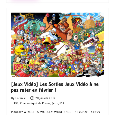
[Jeux Vidéo] Les Sorties Jeux Vidéo à ne
pas rater en février !
By
LuCioLe
28 janvier 2017
Posted
3DS
,
Communiqué de Presse
,
Jeux
,
PS4
by
Posted
in
POOCHY & YOSHI'S WOOLLY WORLD 3DS - 3 Février - 44€99