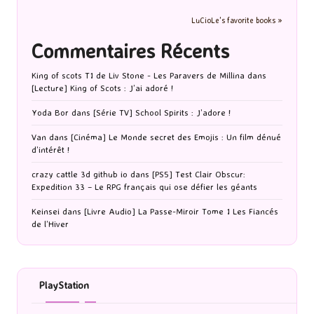
LuCioLe's favorite books »
Commentaires Récents
King of scots T1 de Liv Stone - Les Paravers de Millina
dans
[Lecture] King of Scots : J’ai adoré !
Yoda Bor
dans
[Série TV] School Spirits : J’adore !
Van
dans
[Cinéma] Le Monde secret des Emojis : Un film dénué
d’intérêt !
crazy cattle 3d github io
dans
[PS5] Test Clair Obscur:
Expedition 33 – Le RPG français qui ose défier les géants
Keinsei
dans
[Livre Audio] La Passe-Miroir Tome 1 Les Fiancés
de l’Hiver
PlayStation