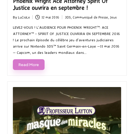
Phoenix Wright Ace Attorney Spirit Of
Justice ouvrira en septembre !
By
LuCioLe
12 mai 2016
3DS
,
Communiqué de Presse
,
Jeux
Posted
Posted
by
in
LEVEZ-VOUS ! L'AUDIENCE POUR PHOENIX WRIGHT™: ACE
ATTORNEY™ – SPIRIT OF JUSTICE OUVRIRA EN SEPTEMBRE 2016
! Le prochain épisode du célèbre jeu d'aventures judiciaires
arrive sur Nintendo 3DS™ Saint Germain-en-Laye —11 mai 2016
— Capcom, un des leaders mondiaux dans…
Read More