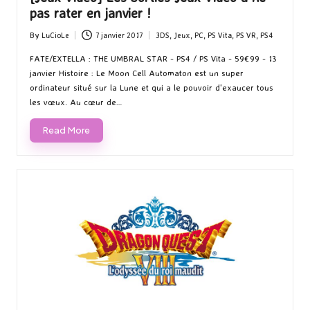
pas rater en janvier !
By
LuCioLe
7 janvier 2017
3DS
,
Jeux
,
PC
,
PS Vita
,
PS VR
,
PS4
Posted
Posted
by
in
FATE/EXTELLA : THE UMBRAL STAR - PS4 / PS Vita - 59€99 - 13
janvier Histoire : Le Moon Cell Automaton est un super
ordinateur situé sur la Lune et qui a le pouvoir d'exaucer tous
les vœux. Au cœur de…
Read More