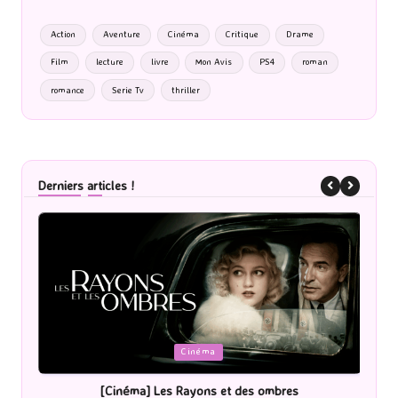
Action
Aventure
Cinéma
Critique
Drame
Film
lecture
livre
Mon Avis
PS4
roman
romance
Serie Tv
thriller
Derniers articles !
Posted
P
Cinéma
in
i
[Cinéma] Les Rayons et des ombres
[Le