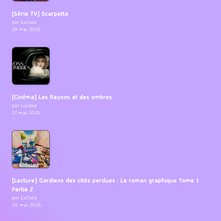
[Série TV] Scarpetta
par LuCioLe
29 mai 2026
[Cinéma] Les Rayons et des ombres
par LuCioLe
27 mai 2026
[Lecture] Gardiens des cités perdues : Le roman graphique Tome 1
Partie 2
par LuCioLe
25 mai 2026