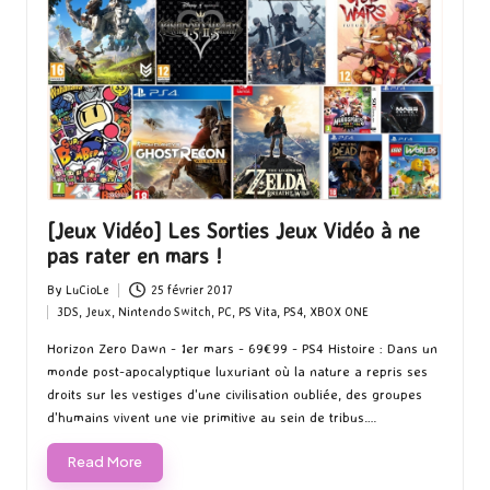
[Jeux Vidéo] Les Sorties Jeux Vidéo à ne
pas rater en mars !
By
LuCioLe
25 février 2017
Posted
3DS
,
Jeux
,
Nintendo Switch
,
PC
,
PS Vita
,
PS4
,
XBOX ONE
by
Posted
in
Horizon Zero Dawn - 1er mars - 69€99 - PS4 Histoire : Dans un
monde post-apocalyptique luxuriant où la nature a repris ses
droits sur les vestiges d'une civilisation oubliée, des groupes
d'humains vivent une vie primitive au sein de tribus.…
Read More