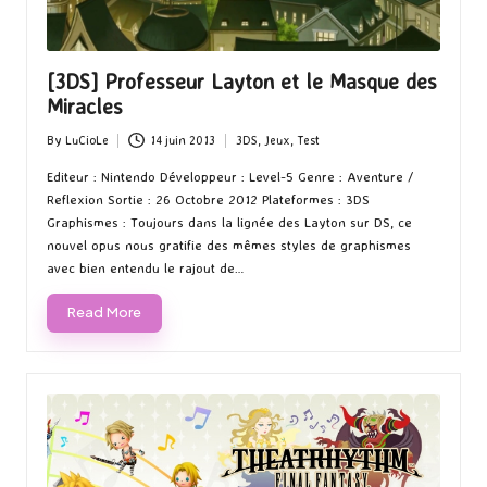
[3DS] Professeur Layton et le Masque des
Miracles
By
LuCioLe
14 juin 2013
3DS
,
Jeux
,
Test
Posted
Posted
by
in
Editeur : Nintendo Développeur : Level-5 Genre : Aventure /
Reflexion Sortie : 26 Octobre 2012 Plateformes : 3DS
Graphismes : Toujours dans la lignée des Layton sur DS, ce
nouvel opus nous gratifie des mêmes styles de graphismes
avec bien entendu le rajout de…
Read More