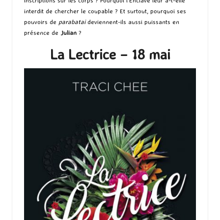
inscriptions sur les corps ? Pourquoi l’Enclave leur a-t-elle
interdit de chercher le coupable ? Et surtout, pourquoi ses
pouvoirs de
parabatai
deviennent-ils aussi puissants en
présence de
Julian
?
La Lectrice – 18 mai