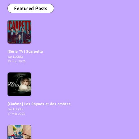
Featured Posts
[Série TV] Scarpetta
par LuCioLe
29 mai 2026
[Cinéma] Les Rayons et des ombres
par LuCioLe
27 mai 2026