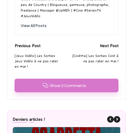
peu de Country | Blogueuse, gameuse, photographe,
freelance | Manager @JaMEfr | #Cine #SeriesTV
#JeuxVidéo
View All Posts
Post
Previous Post
Next Post
navigation
[Jeux Vidéo] Les Sorties
[Cinéma] Les Sorties Ciné à
Jeux Vidéo à ne pas rater
ne pas rater en mai !
en mai !
Show 2 Comments
Derniers articles !