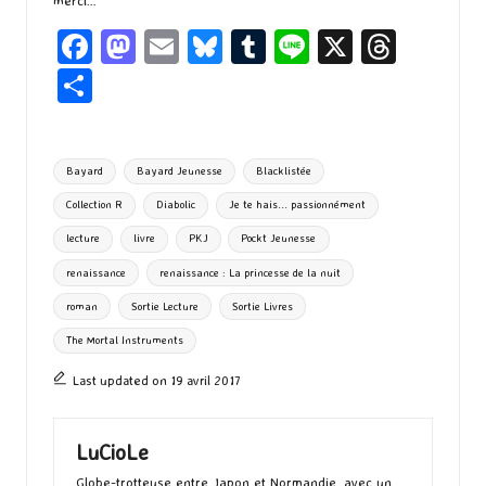
merci…
Fa
M
E
Bl
T
Li
X
T
ce
as
m
u
u
n
hr
P
b
to
ai
es
m
e
ea
ar
o
d
l
ky
bl
ds
ta
Tags:
Bayard
Bayard Jeunesse
Blacklistée
o
o
r
g
Collection R
Diabolic
Je te hais... passionnément
k
n
er
lecture
livre
PKJ
Pockt Jeunesse
renaissance
renaissance : La princesse de la nuit
roman
Sortie Lecture
Sortie Livres
The Mortal Instruments
Last updated on 19 avril 2017
LuCioLe
Globe-trotteuse entre Japon et Normandie, avec un