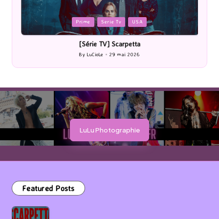
Posted
Cinéma
in
[Cinéma] Les Rayons et des ombres
By
LuCioLe
27 mai 2026
Posted
by
LuLu Photographie
Featured Posts