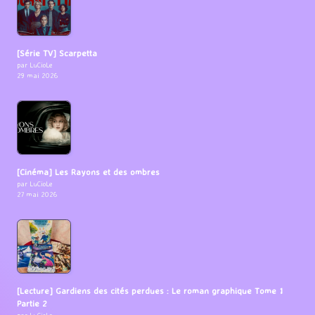
[Série TV] Scarpetta
par LuCioLe
29 mai 2026
[Cinéma] Les Rayons et des ombres
par LuCioLe
27 mai 2026
[Lecture] Gardiens des cités perdues : Le roman graphique Tome 1
Partie 2
par LuCioLe