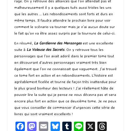
rage. On y retrouve des alliances que l’on attendait pas et
malheureusement il y a quelques tués aussi tristes les uns
que les autres … Les rebondissements sont forts et durs en
même temps. Il faudra attendre le prochain livre pour voir
comment le scénario va tourner mais je n’ai aucun doute sur
le fait qu’on va être assez surpris par la tournure de celui-ci.
En résumé,
La Gardienne des Mensonges
est une excellente
suite à
La Voleuse des Secrets
. On y retrouve tous les
personnages que l’on avait adoré dans le premier tome tout
en découvrant d’autres personnages vraiment très bien
également que l’on ne connaissait que vaguement. J’ai trouvé
ce tome fort en action et en rebondissements. L’histoire est
agréablement ficelée et tourne de façon très inattendue pour
le plus grand bonheur des lecteurs ! J’ai réellement hâte de
pouvoir lire la suite qui je pense ne nous décevra pas et sera
encore plus fort en action que ce deuxième tome. Je ne peux
que vous conseiller de commencer d’urgences cette série de
livres qui sont vraiment excellents !
Fa
M
E
Bl
T
Li
X
T