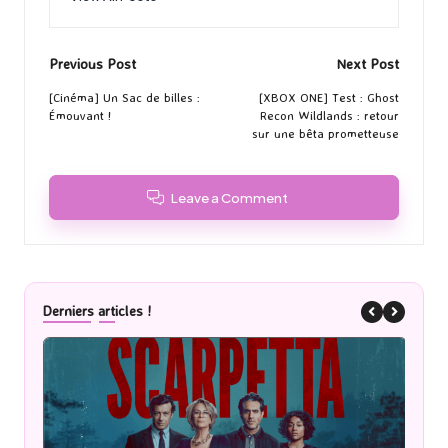
Post
Previous Post
Next Post
navigation
[Cinéma] Un Sac de billes :
[XBOX ONE] Test : Ghost
Émouvant !
Recon Wildlands : retour
sur une bêta prometteuse
Leave a Comment
Derniers articles !