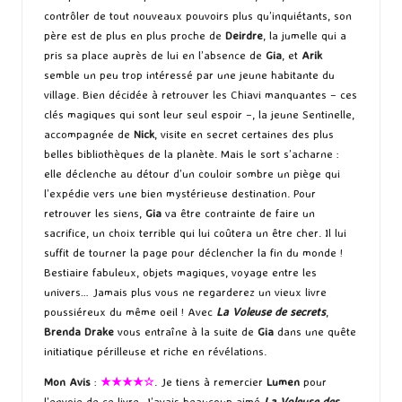
contrôler de tout nouveaux pouvoirs plus qu’inquiétants, son
père est de plus en plus proche de
Deirdre
, la jumelle qui a
pris sa place auprès de lui en l’absence de
Gia
, et
Arik
semble un peu trop intéressé par une jeune habitante du
village. Bien décidée à retrouver les Chiavi manquantes – ces
clés magiques qui sont leur seul espoir –, la jeune Sentinelle,
accompagnée de
Nick
, visite en secret certaines des plus
belles bibliothèques de la planète. Mais le sort s’acharne :
elle déclenche au détour d’un couloir sombre un piège qui
l’expédie vers une bien mystérieuse destination. Pour
retrouver les siens,
Gia
va être contrainte de faire un
sacrifice, un choix terrible qui lui coûtera un être cher. Il lui
suffit de tourner la page pour déclencher la fin du monde !
Bestiaire fabuleux, objets magiques, voyage entre les
univers… Jamais plus vous ne regarderez un vieux livre
poussiéreux du même oeil ! Avec
La Voleuse de secrets
,
Brenda Drake
vous entraîne à la suite de
Gia
dans une quête
initiatique périlleuse et riche en révélations.
Mon Avis
:
★★★★☆
. Je tiens à remercier
Lumen
pour
l’envoie de ce livre. J’avais beaucoup aimé
La Voleuse des