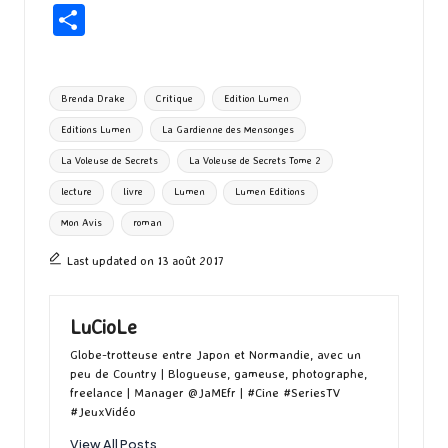
ce
as
m
u
u
n
hr
P
b
to
ai
es
m
e
ea
ar
o
d
l
ky
bl
ds
ta
Tags:
Brenda Drake
Critique
Edition Lumen
o
o
r
g
Editions Lumen
La Gardienne des Mensonges
k
n
er
La Voleuse de Secrets
La Voleuse de Secrets Tome 2
lecture
livre
Lumen
Lumen Editions
Mon Avis
roman
Last updated on 13 août 2017
LuCioLe
Globe-trotteuse entre Japon et Normandie, avec un
peu de Country | Blogueuse, gameuse, photographe,
freelance | Manager @JaMEfr | #Cine #SeriesTV
#JeuxVidéo
View All Posts