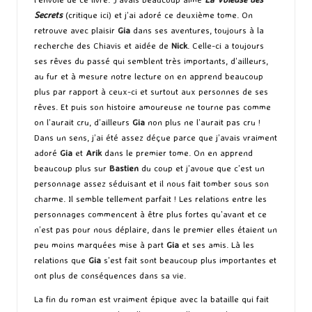
Secrets
(
critique ici
) et j’ai adoré ce deuxième tome. On
retrouve avec plaisir
Gia
dans ses aventures, toujours à la
recherche des Chiavis et aidée de
Nick
. Celle-ci a toujours
ses rêves du passé qui semblent très importants, d’ailleurs,
au fur et à mesure notre lecture on en apprend beaucoup
plus par rapport à ceux-ci et surtout aux personnes de ses
rêves. Et puis son histoire amoureuse ne tourne pas comme
on l’aurait cru, d’ailleurs
Gia
non plus ne l’aurait pas cru !
Dans un sens, j’ai été assez déçue parce que j’avais vraiment
adoré
Gia
et
Arik
dans le premier tome. On en apprend
beaucoup plus sur
Bastien
du coup et j’avoue que c’est un
personnage assez séduisant et il nous fait tomber sous son
charme. Il semble tellement parfait ! Les relations entre les
personnages commencent à être plus fortes qu’avant et ce
n’est pas pour nous déplaire, dans le premier elles étaient un
peu moins marquées mise à part
Gia
et ses amis. Là les
relations que
Gia
s’est fait sont beaucoup plus importantes et
ont plus de conséquences dans sa vie.
La fin du roman est vraiment épique avec la bataille qui fait