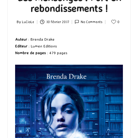
rebondissements !
By
LuCioLe
10 février 2017
No Comments
0
Posted
by
Auteur
: Brenda Drake
Editeur
: Lumen Editions
Nombre de pages
: 479 pages