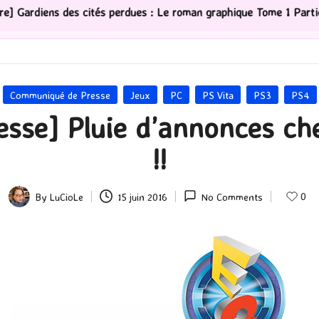
cités perdues : Le roman graphique Tome 1 Partie 2
[
Posted
Communiqué de Presse
Jeux
PC
PS Vita
PS3
PS4
in
se] Pluie d’annonces che
!!
0
By
LuCioLe
15 juin 2016
No Comments
Posted
by