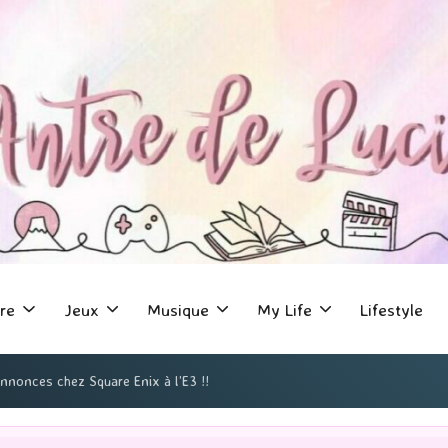
re
Jeux
Musique
My Life
Lifestyle
nnonces chez Square Enix à l’E3 !!