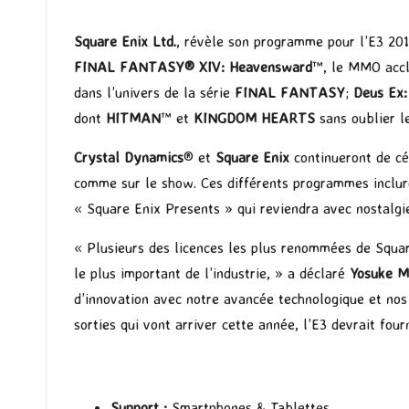
Square Enix Ltd.
, révèle son programme pour l’E3 201
FINAL FANTASY® XIV: Heavensward
™, le MMO accl
dans l’univers de la série
FINAL FANTASY
;
Deus Ex:
dont
HITMAN
™ et
KINGDOM HEARTS
sans oublier l
Crystal Dynamics
® et
Square Enix
continueront de cé
comme sur le show. Ces différents programmes incluro
« Square Enix Presents » qui reviendra avec nostalgi
« Plusieurs des licences les plus renommées de Squa
le plus important de l’industrie, » a déclaré
Yosuke M
d’innovation avec notre avancée technologique et nos 
sorties qui vont arriver cette année, l’E3 devrait fou
Support :
Smartphones & Tablettes