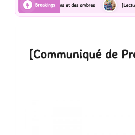
Breakings
a] Les Rayons et des ombres
[Lecture] Gardiens des 
[Communiqué de Pres