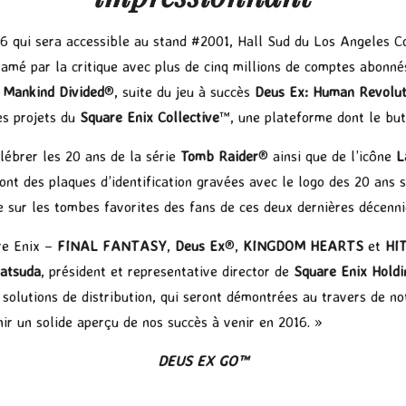
6 qui sera accessible au stand #2001, Hall Sud du Los Angeles C
amé par la critique avec plus de cinq millions de comptes abonné
 Mankind Divided
®, suite du jeu à succès
Deus Ex: Human Revolut
es projets du
Square Enix Collective
™, une plateforme dont le but
lébrer les 20 ans de la série
Tomb Raider
® ainsi que de l’icône
L
nt des plaques d’identification gravées avec le logo des 20 ans s
e sur les tombes favorites des fans de ces deux dernières décenni
re Enix –
FINAL FANTASY
,
Deus Ex
®,
KINGDOM HEARTS
et
HI
atsuda
, président et representative director de
Square Enix Holdi
solutions de distribution, qui seront démontrées au travers de n
rnir un solide aperçu de nos succès à venir en 2016. »
DEUS EX GO™