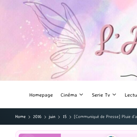
Homepage
Cinéma
Serie Tv
Lectu
Home
2016
juin
15
[Communiqué de Presse] Pluie d’a