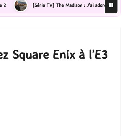
Série TV] The Madison : J’ai adoré !
[Lecture] La fem
z Square Enix à l’E3